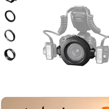
lavaliera
6
.
sony fx
7
.
card memorie
8
.
dji mic mini
9
.
dji osmo
10
.