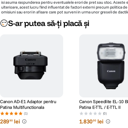
isi asuma raspunderea pentru eventualele erori de pret sau stoc. Aceste ero
ulterioare, acest lucru fiind influentat de factori externi precum politica 
omisiuni sau erori in afisare care pot surveni in urma unor greseli de dactil
S-ar putea să-ți placă și
Canon AD-E1 Adaptor pentru
Canon Speedlite EL-10 Bl
Patina Multifunctionala
Patina E-TTL / E-TTL II
(1)
(0)
289
lei
1
.
830
lei
90
00