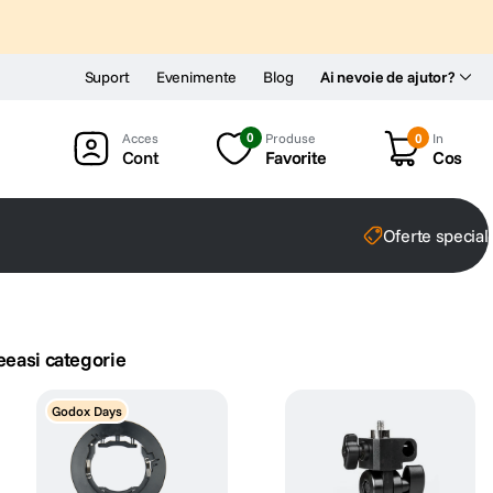
Suport
Evenimente
Blog
Ai nevoie de ajutor?
0
Produse
0
In
Cont
Favorite
Cos
Oferte special
eeasi categorie
Godox Days