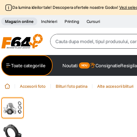
Da lumina ideilor tale! Descopera ofertele noastre Godox!
Vezi selec
Magazin online
Inchirieri
Printing
Cursuri
Cauta dupa model, tipul produsului, caracter
Top Cautari
Toate categoriile
Noutati
Consignatie
Resigila
canon g7x
1
.
Accesorii foto
Blituri foto patina
Alte accesorii blituri
trepied
2
.
trepied telefon
3
.
peak design
4
.
canon sx740 hs
5
.