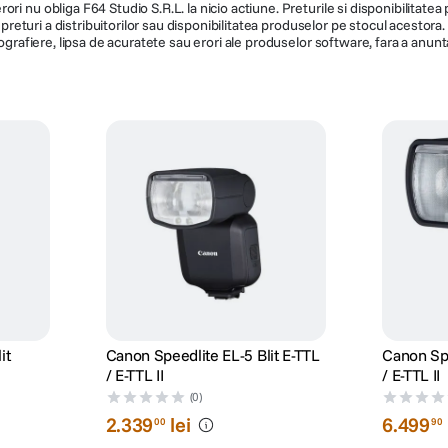
ri nu obliga F64 Studio S.R.L. la nicio actiune. Preturile si disponibilitate
de preturi a distribuitorilor sau disponibilitatea produselor pe stocul acesto
ografiere, lipsa de acuratete sau erori ale produselor software, fara a anunta
it
Canon Speedlite EL-5 Blit E-TTL
Canon Spe
/ E-TTL II
/ E-TTL II
(0)
2
.
339
lei
6
.
499
00
90