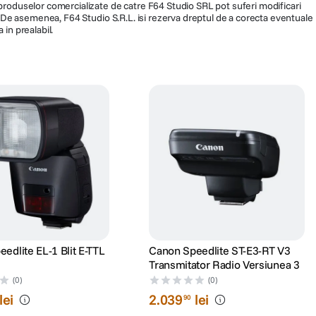
a produselor comercializate de catre F64 Studio SRL pot suferi modificari
ra. De asemenea, F64 Studio S.R.L. isi rezerva dreptul de a corecta eventuale
 in prealabil.
edlite EL-1 Blit E-TTL
Canon Speedlite ST-E3-RT V3
Transmitator Radio Versiunea 3
(0)
(0)
lei
2
.
039
lei
90