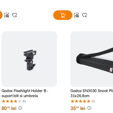
Godox Flashlight Holder B -
Godox SN3030 Snoot Pli
suport blit si umbrela
31x26.8cm
(5)
(1)
80
lei
35
lei
00
00