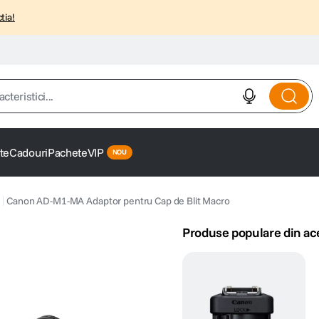
tia!
istici...
te
Cadouri
Pachete
VIP
Canon AD-M1-MA Adaptor pentru Cap de Blit Macro
Produse populare din ac