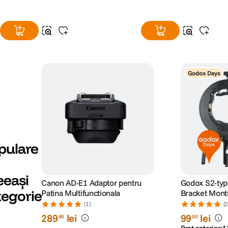
Godox Days
pulare
eeași
Canon AD-E1 Adaptor pentru
Godox S2-typ
tegorie
Patina Multifunctionala
Bracket Mon
(1)
(
289
lei
99
lei
90
00
Preț anterior:
1