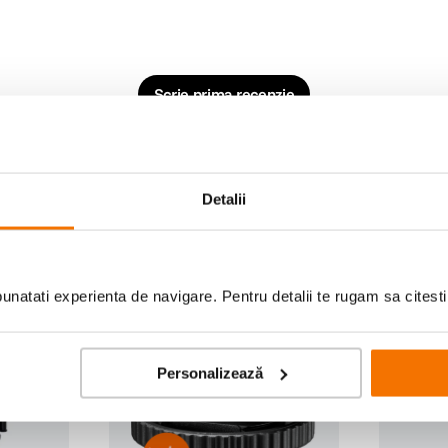
Scrie prima recenzie
Detalii
natati experienta de navigare. Pentru detalii te rugam sa citest
Godox Days
Personalizează