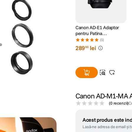
Canon AD-E1 Adaptor
pentru Patina
Multifunctionala
(1)
289
lei
90
Canon AD-M1-MA Ad
(
0 recenzii
)
C
Acest produs este ind
Lasă-ne adresa de email și 