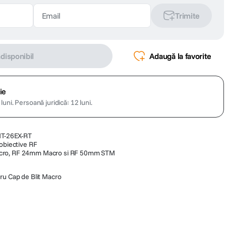
Trimite
ndisponibil
Adaugă la favorite
ie
luni.
Persoană juridică: 12 luni.
 MT-26EX-RT
 obiective RF
cro, RF 24mm Macro si RF 50mm STM
u Cap de Blit Macro