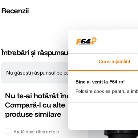
Recenzii
Întrebări și răspunsuri
Consimțământ
Nu găsești răspunsul pe care îl cauți?
Pune o întrebare
Bine ai venit la F64.ro!
Folosim cookies pentru a imbu
Nu te-ai hotărât încă?
Compară-l cu alte
produse similare
Arată doar diferențele