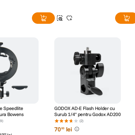
e Speedlite
GODOX AD-E Flash Holder cu
tura Bowens
Surub 1/4" pentru Godox AD200
29)
(2)
70
lei
00
27
lei
00