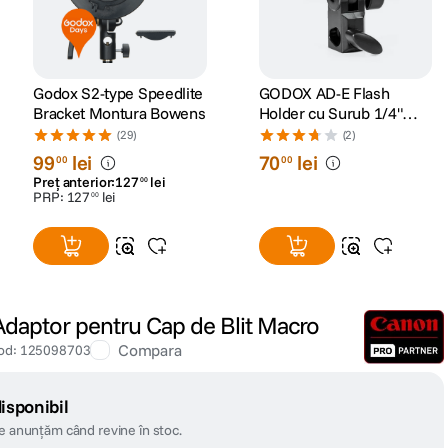
Godox S2-type Speedlite
GODOX AD-E Flash
Bracket Montura Bowens
Holder cu Surub 1/4"
pentru Godox AD200
(29)
(2)
99
lei
70
lei
00
00
Preț anterior:
127
lei
00
PRP:
127
lei
00
aptor pentru Cap de Blit Macro
Compara
od
:
125098703
isponibil
te anunțăm când revine în stoc.