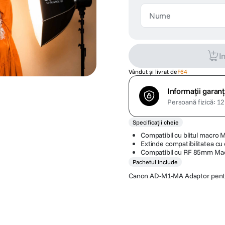
I
Vândut și livrat de
F64
Informații garanț
Persoană fizică: 12 
Specificații cheie
Compatibil cu blitul macro
Extinde compatibilitatea cu
Compatibil cu RF 85mm Ma
Pachetul include
Canon AD-M1-MA Adaptor pentr