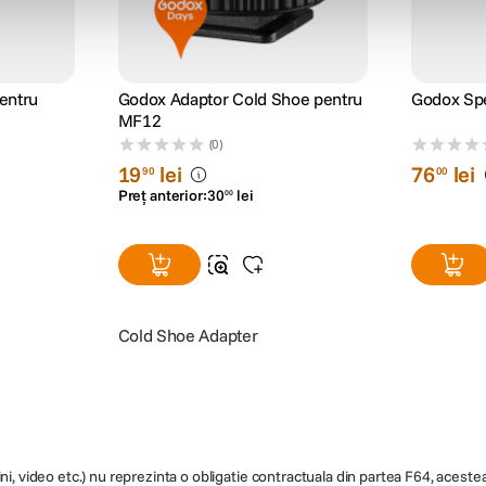
entru
Godox Adaptor Cold Shoe pentru
Godox Spe
MF12
(0)
19
lei
76
lei
90
00
Preț anterior:
30
lei
00
Cold Shoe Adapter
ni, video etc.) nu reprezinta o obligatie contractuala din partea F64, acestea 