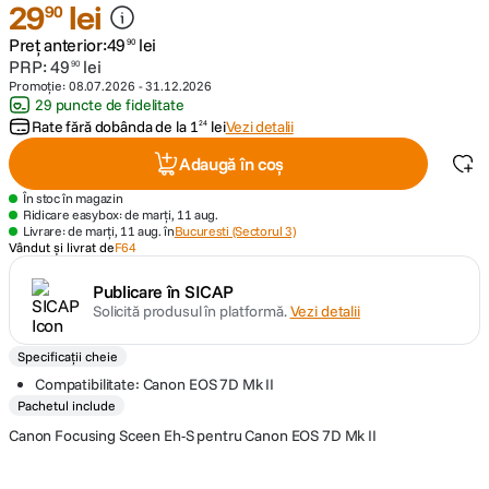
29
lei
90
Preț anterior:
49
lei
canon sx740 hs
90
5
.
PRP:
49
lei
90
Promoție:
08.07.2026
-
31.12.2026
lavaliera
6
.
29 puncte de fidelitate
Rate fără dobânda de la
1
lei
Vezi detalii
24
card memorie
7
.
Adaugă în coș
În stoc în magazin
dji mic mini
8
.
Ridicare easybox: de marți, 11 aug.
Livrare: de marți, 11 aug. în
Bucuresti (Sectorul 3)
Vândut și livrat de
F64
dji osmo
9
.
Publicare în SICAP
insta 360
Solicită produsul în platformă.
Vezi detalii
10
.
Specificații cheie
Compatibilitate: Canon EOS 7D Mk II
Pachetul include
Canon Focusing Sceen Eh-S pentru Canon EOS 7D Mk II