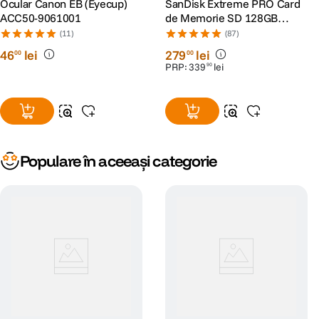
Ocular Canon EB (Eyecup)
SanDisk Extreme PRO Card
ACC50-9061001
de Memorie SD 128GB
SDXC UHS-I Class 10 U3 V30
(11)
(87)
+ 2 Ani RescuePRO Deluxe
46
lei
279
lei
00
00
PRP:
339
lei
90
Populare în aceeași categorie