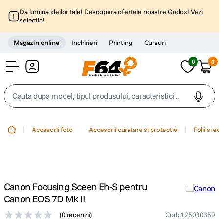
Da lumina ideilor tale! Descopera ofertele noastre Godox!
Vezi
selectia!
Magazin online
Inchirieri
Printing
Cursuri
0
0
Cont
Cauta dupa model, tipul produsului, caracteristici...
Top Cautari
Accesorii foto
Accesorii curatare si protectie
Folii si 
canon g7x
1
.
trepied
2
.
Canon Focusing Sceen Eh-S pentru
trepied telefon
3
.
Canon EOS 7D Mk II
(
0 recenzii
)
Cod
:
125030359
peak design
4
.