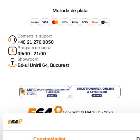
Metode de plata
Comenzi si suport
+40 21 270 0050
Program de lucru
09:00 - 21:00
Showroom
Bd-ul Unirii 64, Bucuresti
Copyright © F64 2001 - 2026
Parteneri tehnologie:
Consimțământ
D