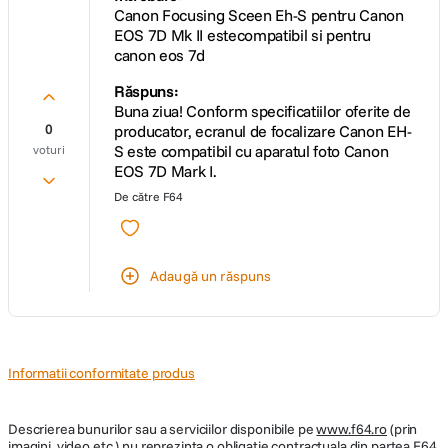
Canon Focusing Sceen Eh-S pentru Canon
EOS 7D Mk II estecompatibil si pentru
canon eos 7d
Răspuns:
Buna ziua! Conform specificatiilor oferite de
0
producator, ecranul de focalizare Canon EH-
S este compatibil cu aparatul foto Canon
voturi
EOS 7D Mark I.
De către
F64
Adaugă un răspuns
Informatii conformitate produs
Descrierea bunurilor sau a serviciilor disponibile pe
www.f64.ro
(prin
imagini, video etc.) nu reprezinta o obligatie contractuala din partea F64,