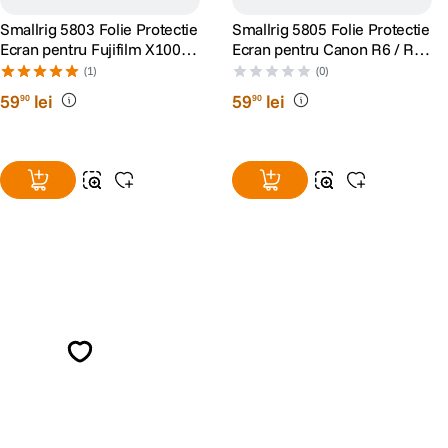
Smallrig 5803 Folie Protectie
Smallrig 5805 Folie Protectie
Ecran pentru Fujifilm X100VI
Ecran pentru Canon R6 / R6
/ X100V / X-E4 / X-T4 / X-T5 /
II / R7
(1)
(0)
Ricoh GR IV
59
lei
59
lei
90
90
Alatura-te comunitatii creatorilor
Descopera inspiratie, recomandari utile,
ghiduri foto-video si oferte pregatite special
pentru tine.