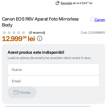
Resigilat
de la
5
.
034
lei
99
Canon EOS R6V Aparat Foto Mirrorless
Body
(
0 recenzii
)
Cod
:
125098665
12
.
999
lei
99
Acest produs este indisponibil
Lasă-ne adresa de email și te anunțăm când revine în stoc.
Trimite