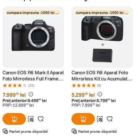
canon sx740 hs
cumpara impreuna -1000 lei di
cumpara impreuna -1000 lei di
5
.
scount
scount
lavaliera
6
.
card memorie
7
.
ulanzi
8
.
insta 360
Canon EOS R6 Mark II Aparat
Canon EOS R8 Aparat Foto
9
.
Foto Mirrorless Full Frame
Mirrorless Kit cu Acumulator
24.2MP Body Negru
LP-E17
(11)
(5)
godox
10
.
7
.
999
lei
5
.
299
lei
99
99
Preț anterior:
9
.
499
lei
Preț anterior:
5
.
799
lei
99
99
PRP:
12
.
699
lei
PRP:
7
.
899
lei
99
99
Pachet promo disponibil
Pachet promo disponibil