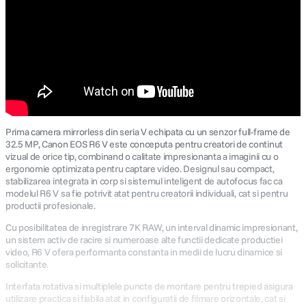
Prima camera mirrorless din seria V echipata cu un senzor full-frame de
32.5 MP, Canon EOS R6 V este conceputa pentru creatori de continut
vizual de orice tip, combinand o calitate impresionanta a imaginii cu o
ergonomie optimizata pentru captare video. Designul sau compact,
stabilizarea integrata in corp si sistemul inteligent de autofocus fac ca
modelul R6 V sa fie potrivit atat pentru creatorii individuali, cat si pentru
productii profesionale.
Cu posibilitatea de inregistrare 7K RAW, un interval dinamic impresionant,
un sistem activ de racire si numeroase alte functii dedicate productiei
video, R6 V ofera performanta constanta in medii de lucru dinamice si
solicitante.
Interfata rotativa si multiplele puncte de montare pentru trepied asigura
utilizare practica si fiabila atat in configuratii de filmare orizontale, cat si