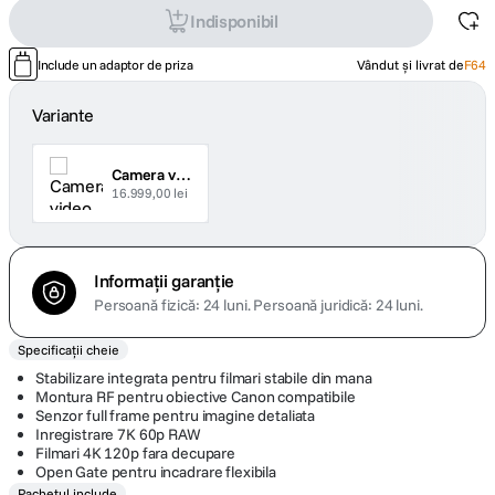
Indisponibil
Include un adaptor de priza
Vândut și livrat de
F64
Variante
Camera video EOS C50
16.999,00 lei
Informații garanție
Persoană fizică: 24 luni.
Persoană juridică: 24 luni.
Specificații cheie
Stabilizare integrata pentru filmari stabile din mana
Montura RF pentru obiective Canon compatibile
Senzor full frame pentru imagine detaliata
Inregistrare 7K 60p RAW
Filmari 4K 120p fara decupare
Open Gate pentru incadrare flexibila
Pachetul include