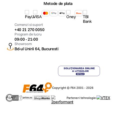
Metode de plata
Tip Card
Dual Slot SD UHS-I/II / CFexpress Tip B
Memorie
Comenzi si suport
+40 21 270 0050
CONECTIVITATE & PORTURI:
Program de lucru
09:00 - 21:00
Bluetooth
Da
Showroom
Bd-ul Unirii 64, Bucuresti
WiFi
Da
GPS
Nu
Iesire video
HDMI Type A
Copyright © F64 2001 - 2026
Interfata
USB-C SuperSpeed USB 3.2 Gen 2
computer
Parteneri tehnologie:
Intrare microfon stereo 3.5 mm / Iesire
Audio I/O
casti stereo 3.5 mm