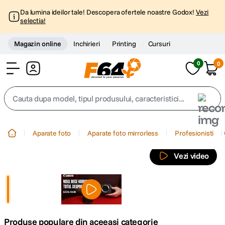
Da lumina ideilor tale! Descopera ofertele noastre Godox!
Vezi
selectia!
Magazin online
Inchirieri
Printing
Cursuri
0
0
Cont
Cauta dupa model, tipul produsului, caracteristici...
Top Cautari
Aparate foto
Aparate foto mirrorless
Profesionisti
canon g7x
1
.
Vezi video
trepied
2
.
trepied telefon
3
.
Produse populare din aceeasi categorie
peak design
4
.