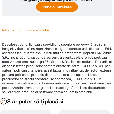
Pune o întrebare
SPECIFICATII FOTO:
Rezolutie Foto
24 Mpx
Functii de economisire a timpului
Informatii conformitate produs
Format fisiere
JPEG, Raw
EOS M50 Mark II detecteaza automat atunci cand inregistrati
Descrierea bunurilor sau a serviciilor disponibile pe
Profil culoare
sRGB / Adobe RGB
www.f64.ro
(prin
videoclipuri in pozitie verticala, totusi. Asadar, cand transferati fisierele,
imagini, video etc.) nu reprezinta o obligatie contractuala din partea F64,
acestea sunt automat orientate in stil portret, nu peisaj, ceea ce este
acestea fiind utilizate exclusiv cu titlu de prezentare. Implicit F64 Studio
perfect pentru Instagram Stories, IGTV si TikTok. Pot spune ca in jur de
Sensibilitate
S.R.L. nu isi asuma raspunderea pentru eventualele erori de pret sau
Auto, 100-25600 (Extins: 100-51200)
60 % din continutul meu este reprezentat in prezent de videoclipuri
ISO
stoc. Aceste erori nu obliga F64 Studio S.R.L. la nicio actiune. Preturile si
verticale, asa ca optiunea asta chiar economiseste timp.
disponibilitatea produselor comercializate de catre F64 Studio SRL pot
suferi modificari ulterioare, acest lucru fiind influentat de factori externi
Masurarea
Center-Weighted Average, Evaluative,
precum politica de preturi a distribuitorilor sau disponibilitatea
expunerii
Partial, Spot
produselor pe stocul acestora. De asemenea, F64 Studio S.R.L. isi
rezerva dreptul de a corecta eventuale omisiuni sau erori in afisare care
pot surveni in urma unor greseli de dactilografiere, lipsa de acuratete
Prioritate diafragma, Manual, Program,
sau erori ale produselor software, fara a anunta in prealabil.
Prioritate declansator Compensarea
Moduri
expunerii: +/-3 EV in trepte de 1/3 3
S-ar putea să-ți placă și
expunere
fotografii, +/- 2 EV, in trepte de 1/3 (se
poate folosi alaturi de compensarea
Transmiteti in timp real
expunerii)