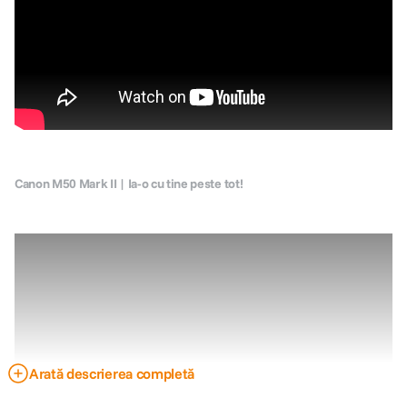
Canon M50 Mark II | Ia-o cu tine peste tot!
Arată descrierea completă