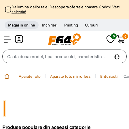
Da lumina ideilor tale! Descopera ofertele noastre Godox!
Vezi
selectia!
Magazin online
Inchirieri
Printing
Cursuri
0
0
Cont
Cauta dupa model, tipul produsului, caracteristici...
Top Cautari
Aparate foto
Aparate foto mirrorless
Entuziasti
Ca
canon g7x
1
.
trepied
2
.
trepied telefon
3
.
Produse populare din aceeasi categorie
peak design
4
.