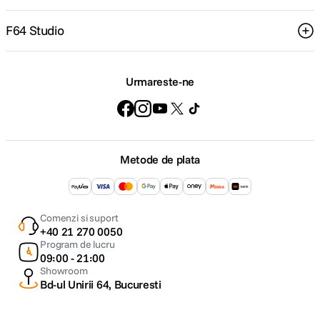
Acumulator LP-E12 Litiu-Ion, 7,2 VDC, 875
Mod alimentare
mAh
F64 Studio
Alimentator
CA-PS700
Model
Urmareste-ne
acumulator
LP-E12
compatibil
DIMENSIUNE / GREUTATE:
Metode de plata
Dimensiuni
116,3 x 88,1 x 58,7 mm
Greutate
Aprox. 387 g
Comenzi si suport
+40 21 270 0050
Program de lucru
09:00 - 21:00
Showroom
Bd-ul Unirii 64, Bucuresti