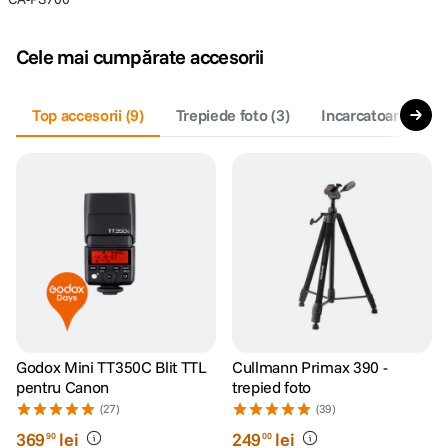
Cele mai cumpărate accesorii
Top accesorii
(
9
)
Trepiede foto
(
3
)
Incarcatoare acumu
Godox Mini TT350C Blit TTL
Cullmann Primax 390 -
pentru Canon
trepied foto
(27)
(39)
369
lei
249
lei
90
00