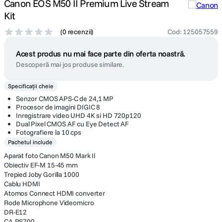
Canon EOS M50 II Premium Live Stream
Kit
(
0 recenzii
)
Cod
:
125057559
Acest produs nu mai face parte din oferta noastră.
Descoperă mai jos produse similare.
Specificații cheie
Senzor CMOS APS-C de 24,1 MP
Procesor de imagini DIGIC 8
Inregistrare video UHD 4K si HD 720p120
Dual Pixel CMOS AF cu Eye Detect AF
Fotografiere la 10 cps
Pachetul include
Aparat foto Canon M50 Mark II
Obiectiv EF-M 15-45 mm
Trepied Joby Gorilla 1000
Cablu HDMI
Atomos Connect HDMI converter
Rode Microphone Videomicro
DR-E12
CA-PS700