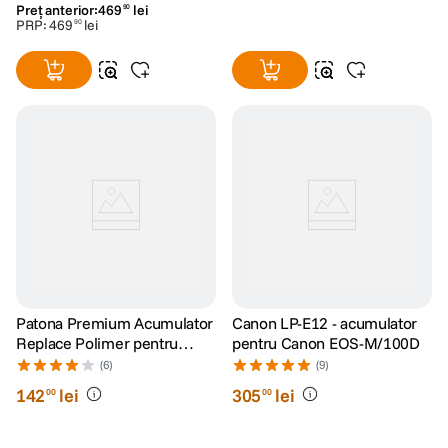
Preț anterior:
469
lei
90
PRP:
469
lei
90
Patona Premium Acumulator
Canon LP-E12 - acumulator
Replace Polimer pentru
pentru Canon EOS-M/100D
Canon LP-E12 850mAh 7.2V
(6)
(9)
142
lei
305
lei
00
00