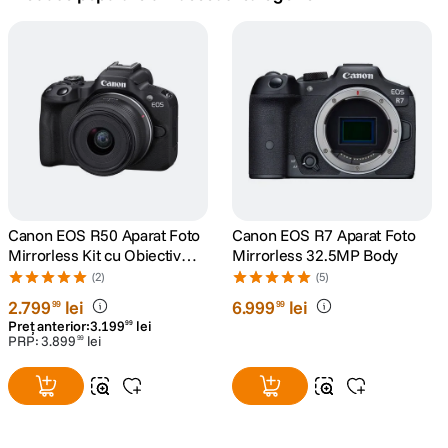
canon sx740 hs
5
.
lavaliera
6
.
card memorie
7
.
ulanzi
8
.
insta 360
Canon EOS R50 Aparat Foto
Canon EOS R7 Aparat Foto
9
.
Mirrorless Kit cu Obiectiv
Mirrorless 32.5MP Body
RF-S 18-45mm F4.5-6.3 IS
(2)
(5)
godox
10
.
STM Negru
2
.
799
lei
6
.
999
lei
99
99
Preț anterior:
3
.
199
lei
99
PRP:
3
.
899
lei
99