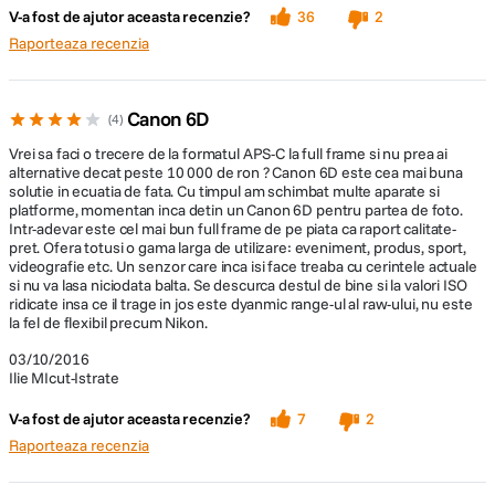
V-a fost de ajutor aceasta recenzie?
36
2
Raporteaza recenzia
Teama – pentru ca era
prima data când aveam sa folosesc un Canon.
Canon 6D
Auzisem lucruri despre el, citisem pe forumuri laude ,,numberless”, si
4
acum mi se oferea posibilitatea de a-l testa în cel mai frumos oras din
Vrei sa faci o trecere de la formatul APS-C la full frame si nu prea ai
lume, în perioada lui de stralucire … CARNAVALUL !!!
alternative decat peste 10 000 de ron ? Canon 6D este cea mai buna
solutie in ecuatia de fata. Cu timpul am schimbat multe aparate si
platforme, momentan inca detin un Canon 6D pentru partea de foto.
Intr-adevar este cel mai bun full frame de pe piata ca raport calitate-
pret. Ofera totusi o gama larga de utilizare: eveniment, produs, sport,
videografie etc. Un senzor care inca isi face treaba cu cerintele actuale
si nu va lasa niciodata balta. Se descurca destul de bine si la valori ISO
ridicate insa ce il trage in jos este dyanmic range-ul al raw-ului, nu este
Citeste tot
la fel de flexibil precum Nikon.
03/10/2016
User Opinion - Canon 6D
Ilie MIcut-Istrate
V-a fost de ajutor aceasta recenzie?
7
2
Construcţia este una solidă, şi, chiar dacă nu beneficiază de rezistenţă
Raporteaza recenzia
decât la intemperii minore (dust and drip-proof), 6D-ul s-a prezentat în
condiţii excelente atunci când l-am luat cu mine pentru a fotografia
ninsorile abundente din capitală. Având body-ul excelent protejat