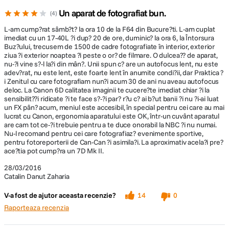
Am avut la mine un Canon 6D si un 24-70mm, un echipament cam
Un aparat de fotografiat bun.
4
„heavy” pentru strada, ar spune multi. Insa pentru mine a fost perfect.
Da, DSLRul nu e usor de carat toata ziua buna ziua dupa tine, insa e mult
L-am cump?rat sâmb?t? la ora 10 de la F64 din Bucure?ti. L-am cuplat
mai rapid, cu un focus mai precis chiar si in cazul fotografiilor „from the
imediat cu un 17-40L ?i dup? 20 de ore, duminic? la ora 6, la Întorsura
hip”, iar eu inca nu ma pot desparti de vizorul optic si de sunetul shutter-
Buz?ului, trecusem de 1500 de cadre fotografiate în interior, exterior
ului la declansare. Fiecare cu nebuniile lui :)
ziua ?i exterior noaptea ?i peste o or? de filmare. O dulcea?? de aparat,
nu-?i vine s?-l la?i din mân?. Unii spun c? are un autofocus lent, nu este
Aparatul si obiectivul s-au comportat impecabil iar daca esti in cautarea
adev?rat, nu este lent, este foarte lent în anumite condi?ii, dar Praktica ?
i Zenitul cu care fotografiam nun?i acum 30 de ani nu aveau autofocus
unui DSLR full-frame ceva mai usor, cu un auto-focus extrem de rapid si
deloc. La Canon 6D calitatea imaginii te cucere?te imediat chiar ?i la
care iti va oferi imagini de o calitate impecabila, poti opta fara ezitare
sensibilit??i ridicate ?i te face s?-?i par? r?u c? ai b?ut banii ?i nu ?i-ai luat
pentru Canon 6D.
un FX pân? acum, meniul este accesibil, în special pentru cei care au mai
lucrat cu Canon, ergonomia aparatului este OK, într-un cuvânt aparatul
are cam tot ce-?i trebuie pentru a te duce onorabil la NBC ?i nu numai.
Nu-l recomand pentru cei care fotografiaz? evenimente sportive,
pentru fotoreporterii de Can-Can ?i asimila?i. La aproximativ acela?i pre?
ace?tia pot cump?ra un 7D Mk II.
28/03/2016
Citeste tot
Catalin Danut Zaharia
V-a fost de ajutor aceasta recenzie?
14
0
Raporteaza recenzia
Cu Canon la East European Comic Con 2015