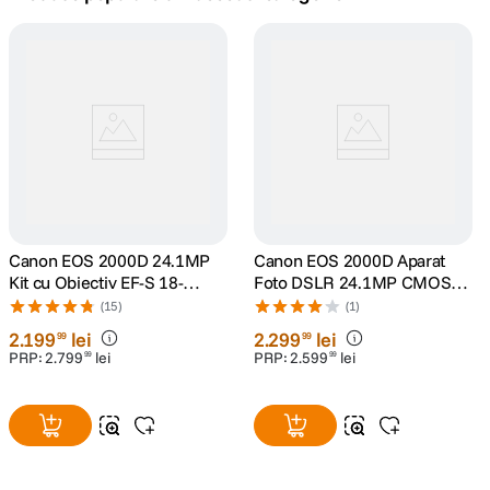
canon sx740 hs
5
.
lavaliera
6
.
sony fx
7
.
card memorie
8
.
dji mic mini
Canon EOS 2000D 24.1MP
9
.
Canon EOS 2000D Aparat
Kit cu Obiectiv EF-S 18-
Foto DSLR 24.1MP CMOS
55mm IS II
Kit cu Obiectiv EF-S 18-
dji osmo
(15)
(1)
10
.
55mm f/3.5-5.6 III Negru
2
.
199
lei
2
.
299
lei
99
99
PRP:
2
.
799
lei
PRP:
2
.
599
lei
99
99