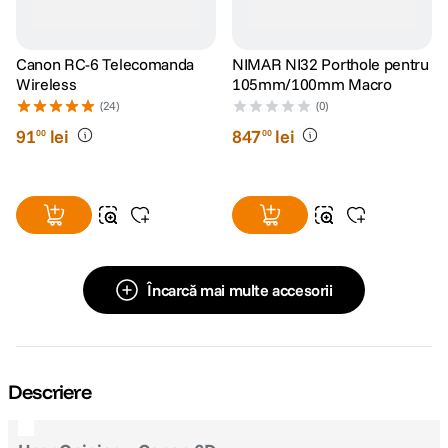
Canon RC-6 Telecomanda
NIMAR NI32 Porthole pentru
Wireless
105mm/100mm Macro
(24)
(0)
91
lei
847
lei
00
00
Încarcă mai multe accesorii
Descriere