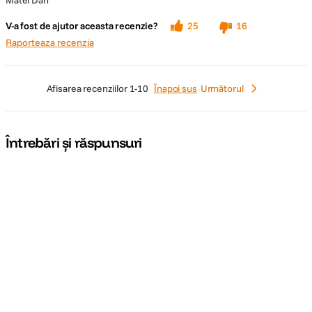
Matei Dan
care scopul excursiei era sa pozez aurora boreala.
V-a fost de ajutor aceasta recenzie?
25
16
Raporteaza recenzia
afisarea recenziilor
1-10
Înapoi sus
Următorul
Întrebări și răspunsuri
Nu găsești răspunsul pe care îl cauți?
Pune o întrebare
Informatii conformitate produs
Descrierea bunurilor sau a serviciilor disponibile pe
www.f64.ro
(prin