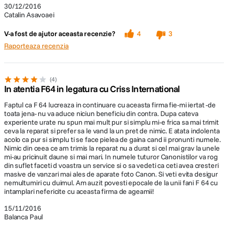
30/12/2016
Catalin Asavoaei
V-a fost de ajutor aceasta recenzie?
4
3
Filmare Full HD
Raporteaza recenzia
Canon EOS 6D pune la dispozitiva dumneavoastra
filmare Full HD la rezoluţie 1080p. Profitati de
4
In atentia F64 in legatura cu Criss International
obiectivele cu diafragma deschisa si controlul manual
complet pentru a obtine efecte cinematice.
Faptul ca F 64 lucreaza in continuare cu aceasta firma fie-mi iertat -de
toata jena- nu va aduce niciun beneficiu din contra. Dupa cateva
experiente urate nu spun mai mult pur si simplu mi-e frica sa mai trimit
ceva la reparat si prefer sa le vand la un pret de nimic. E atata indolenta
acolo ca pur si simplu ti se face pielea de gaina cand ii pronunti numele.
Nimic din ceea ce am trimis la reparat nu a durat si cel mai grav la unele
mi-au pricinuit daune si mai mari. In numele tuturor Canonistilor va rog
Citeste tot
din suflet faceti d voastra un service si o sa vedeti ca ceti avea cresteri
masive de vanzari mai ales de aparate foto Canon. Si veti evita desigur
Cu Canon 6D la Carnavalul din Venetia
nemultumiri cu duimul. Am auzit povesti epocale de la unii fani F 64 cu
intamplari nefericite cu aceasta firma de ageamii!
Am primit cu bucurie (dar si cu o usoara teama) propunerea venita din
15/11/2016
partea echipei Studio F64 de a face o trecere în revista a aparatului
Balanca Paul
foto
, în vacanta planuita de Carnaval, la Venetia.
Canon 6D