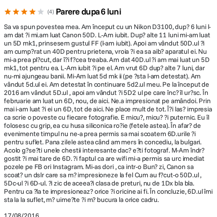
împotriva stropilor de apă şi a prafului, camera nu mi-a dat nicio clipă
Parere dupa 6 luni
4
senzaţia, deşi fulgii de zăpadă se topeau pe body, că ar da semne de
slăbiciune. Şi asta pentru că Canon 6D are „feţele” body-ului fabricate din
Sa va spun povestea mea. Am început cu un Nikon D3100, dup? 6 luni l-
aliaj de magneziu, iar partea superioară este din policarbonat. Această
am dat ?i mi.am luat Canon 50D. L-Am iubit. Dup? alte 11 luni mi-am luat
construcţie are şi un alt avantaj, pe care-l voi scrie puţin mai jos.
un 5D mk1, prinsesem gustul FF (l-am iubit). Apoi am vândut 50D.ul ?i
am cump?rat un 40D pentru prietena, vroia ?i ea sa aib? aparatul ei. Nu
mi-a prea pl?cut, dar î?i f?cea treaba. Am dat 40D.ul ?i am mai luat un 5D
mk1, tot pentru ea. L-Am iubit ?i pe el. Am vrut 6D dup? alte 7 luni, dar
nu-mi ajungeau banii. Mi-Am luat 5d mk ii (pe ?sta l-am detestat). Am
vândut 5d.ul ei. Am detestat în continuare 5d2.ul meu. Pe la început de
2016 am vândut 5D.ul , apoi am vândut ?i 5D2 ul pe care înc? îl ur?sc. În
februarie am luat un 6D, nou, de aici. Ne.a impresionat pe amândoi. Prin
mai i-am luat ?i ei un 6D, tot de aici. Ne place mult de tot. Î?i las? impresia
ca scrie o poveste cu fiecare fotografie. E micu?, micu? ?i puternic. Eu îl
folosesc cu grip, ea cu husa siliconica ro?ie (fetele astea). În afar? de
evenimente timpul nu ne-a prea permis sa mai scoatem 6D.urile ?i
pentru suflet. Pana zilele astea când am mers în concediu, la bulgari.
Acolo g?se?ti unele chestii interesante dac? e?ti fotograf. M-Am îndr?
gostit ?i mai tare de 6D. ?i faptul ca are wifi mi-a permis sa urc imediat
pozele pe FB ori Instagram. Mi-as dori , ca intr-o Bun? zi, Canon sa
scoat? un dslr care sa m? impresioneze la fel Cum au f?cut-o 50D.ul ,
5Dc-ul ?i 6D-ul. ?i zic de aceea?i clasa de preturi, nu de 1Dx bla bla.
Pentru ca ?la te impresioneaz? orice ?i oricine ai fi. În concluzie, 6D.ul îmi
sta la la suflet, m? uime?te ?i m? bucura la orice cadru.
17/08/2016