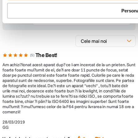
se extinde de la ISO 100 pana la ISO 25.600 (extensibil
pana la L:50, H1:51,200, H2:102,400) si un sistem de
Persona
focalizare automata de 11 puncte este reactiv pana la
42 recenzii
-3EV. Acesta este suficient de sensibil pentru a
functiona la lumina lunii.
The Best!
5
Am achizi?ionat acest aparat dup? ce l-am incercat de la un prieten. Sunt
foarte foarte mul?umit de el, de?i are doar 11 puncte de focus, setat
doar pe punctul central este foarte foarte rapid. Culorile pe care le reda
Incadrari cu usurinta
aparatul sunt de nedescrise, superbe. Fotografiile sunt clare. Pe partea
de fotografie este ideal. De?i este un aparat "vechi" , totu?i bate dslr
urile mai noi, deoarece este foarte bun ?i la lowlight, in condi?iile de
Fluxul de lucru este mult imbunatatit fata de modelele
lumina sc?zut? nu trebuie sa te fere?ti sa ridici ISO , se comporta foarte
anterioare, datorita vizorului luminos al aparatului
foarte bine, chiar ?i pân? la ISO 6400 ies imagini superbe! Sunt foarte
Canon EOS 6D. Ecranul LCD Clear View II cu diagonala
mul?umit ?i mul?umesc celor de la F64 pentru livrarea in numai 18 ore a
comenzii!
de 3 inci si 1,040,000 face ca fotografierea cu functia
Live View si filmarile videoclipurilor Full HD sa devina
28/03/2019
o adevarata placere.
GG