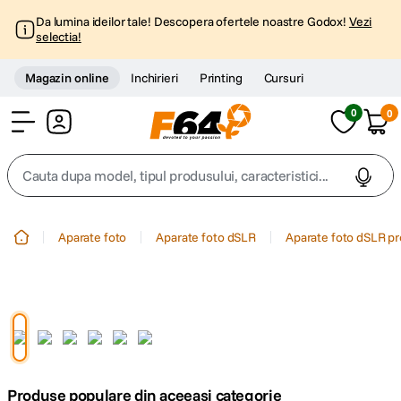
Da lumina ideilor tale! Descopera ofertele noastre Godox!
Vezi
selectia!
Magazin online
Inchirieri
Printing
Cursuri
0
0
Cont
Cauta dupa model, tipul produsului, caracteristici...
Top Cautari
Aparate foto
Aparate foto dSLR
Aparate foto dSLR pr
canon g7x
1
.
trepied
2
.
trepied telefon
3
.
Produse populare din aceeasi categorie
peak design
4
.