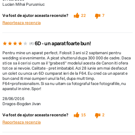
Lucian Mihai Purusniuc
V-a fost de ajutor aceasta recenzie?
22
7
Raporteaza recenzia
6D - un aparat foarte bun!
4
Pentru mine un aparat perfect. Folosit 3 ani si 2 saptamani pentru
wedding si evenimente. A picat shutterul dupa 300 000 de cadre. Daca
sti ce sa ii ceri si cum sa il ''grabesti'' modelul acesta de Canon iti ofera
tot ce ai nevoie. Calitate - pret imbatabil. Azi 28 iunie am mai desfacut
un colet cu unca un 6D cumparat ieri de la F64. Eu cred ca un aparat e
bun cand iti mai cumperi unul la fel, dupa mult timp.
F64=profesionalism. Si sa nu uitam ca fotograful face fotografiile, nu
aparatul in sine. Spor!
28/06/2016
Citeste tot
Dragos-Bogdan Jivan
V-a fost de ajutor aceasta recenzie?
15
2
Raporteaza recenzia
Pe strazile Romei cu Canon 6D si 24-70mm