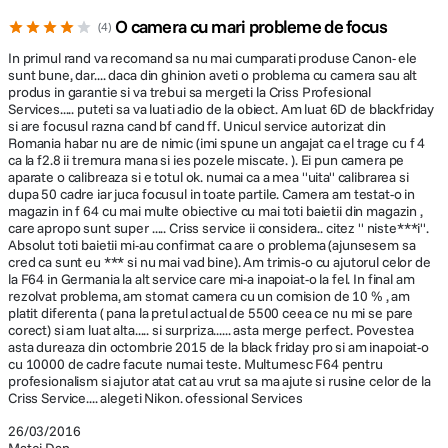
East European Comic Con
, este un eveniment ce urmareste sa îi
O camera cu mari probleme de focus
4
reuneasca pe cei ce iubesc benzile desenate, filmele, serialele TV,
In primul rand va recomand sa nu mai cumparati produse Canon- ele
Sci-Fi si fantezie, cultura japoneza, anime, manga, boardgames,
sunt bune, dar.... daca din ghinion aveti o problema cu camera sau alt
cosplay, jocuri de carti si nu în ultimul rând , tehnologia.
produs in garantie si va trebui sa mergeti la Criss Profesional
Services..... puteti sa va luati adio de la obiect. Am luat 6D de blackfriday
si are focusul razna cand bf cand ff. Unicul service autorizat din
Romania habar nu are de nimic (imi spune un angajat ca el trage cu f 4
ca la f2.8 ii tremura mana si ies pozele miscate. ). Ei pun camera pe
aparate o calibreaza si e totul ok. numai ca a mea ''uita'' calibrarea si
dupa 50 cadre iar juca focusul in toate partile. Camera am testat-o in
magazin in f 64 cu mai multe obiective cu mai toti baietii din magazin ,
care apropo sunt super ..... Criss service ii considera.. citez '' niste***i''.
Citeste tot
Absolut toti baietii mi-au confirmat ca are o problema (ajunsesem sa
cred ca sunt eu *** si nu mai vad bine). Am trimis-o cu ajutorul celor de
la F64 in Germania la alt service care mi-a inapoiat-o la fel. In final am
rezolvat problema, am stornat camera cu un comision de 10 % , am
platit diferenta ( pana la pretul actual de 5500 ceea ce nu mi se pare
Norvegia cu Canon EOS 6D
corect) si am luat alta..... si surpriza...... asta merge perfect. Povestea
asta dureaza din octombrie 2015 de la black friday pro si am inapoiat-o
În excursia din Norvegia recent încheiata, prietenii si colaboratorii
cu 10000 de cadre facute numai teste. Multumesc F64 pentru
de la
F64
au fost destul de amabili încât sa-mi încredinteze un
profesionalism si ajutor atat cat au vrut sa ma ajute si rusine celor de la
aparat tare frumusel, în persoana unui
. Tinând cont
Criss Service.... alegeti Nikon. ofessional Services
CANON EOS 6D
ca eu am în prezent cu Canon 60D (cu senzor APS-C), era evident
26/03/2016
un salt calitativ semnificativ si totodata foarte binevenit în ideea în