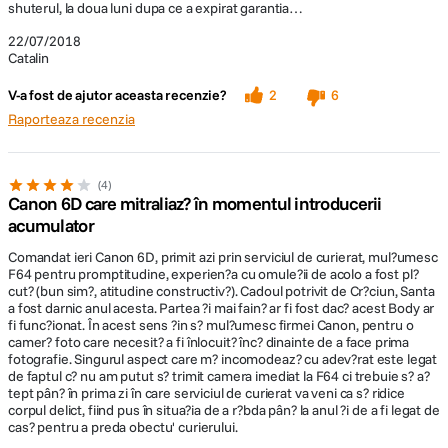
shuterul, la doua luni dupa ce a expirat garantia…
GPS-ul incorporat determina locatia exacta si
22/07/2018
eticheteaza geografic cu informatii fiecare imagine in
Catalin
parte. In modul Jurnal GPS se face o inregistrare a
rutei dumneavoastra pe masura ce va deplasati, chiar
V-a fost de ajutor aceasta recenzie?
2
6
si atunci cand camera este oprita.
Raporteaza recenzia
4
Canon 6D care mitraliaz? în momentul introducerii
acumulator
Comandat ieri Canon 6D, primit azi prin serviciul de curierat, mul?umesc
Conectivitate WiFi
F64 pentru promptitudine, experien?a cu omule?ii de acolo a fost pl?
cut? (bun sim?, atitudine constructiv?). Cadoul potrivit de Cr?ciun, Santa
a fost darnic anul acesta. Partea ?i mai fain? ar fi fost dac? acest Body ar
Fotografiile dumneavoastra pot fi transferate fara
fi func?ionat. În acest sens ?in s? mul?umesc firmei Canon, pentru o
cablu si pot fi impartasite cu familia si prietenii in doar
camer? foto care necesit? a fi înlocuit? înc? dinainte de a face prima
cativa pasi. Conectati si controlati aparatul foto Canon
fotografie. Singurul aspect care m? incomodeaz? cu adev?rat este legat
EOS 6D utilizand un PC, Mac sau smartphone.
de faptul c? nu am putut s? trimit camera imediat la F64 ci trebuie s? a?
tept pân? în prima zi în care serviciul de curierat va veni ca s? ridice
corpul delict, fiind pus în situa?ia de a r?bda pân? la anul ?i de a fi legat de
cas? pentru a preda obectu' curierului.