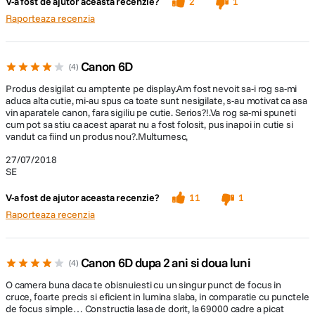
V-a fost de ajutor aceasta recenzie?
2
1
Raporteaza recenzia
Canon 6D
4
Functii creative
Produs desigilat cu amptente pe display.Am fost nevoit sa-i rog sa-mi
aduca alta cutie, mi-au spus ca toate sunt nesigilate, s-au motivat ca asa
vin aparatele canon, fara sigiliu pe cutie. Serios?!.Va rog sa-mi spuneti
cum pot sa stiu ca acest aparat nu a fost folosit, pus inapoi in cutie si
Creati imagini compozite cu functia de expunere
vandut ca fiind un produs nou?.Multumesc,
multipla, pastrand detaliile atat in zonele luminoase
cat si in cele imumbrite cu modul de captura HDR.
27/07/2018
Compensarea expunerii cu ± 5 trepte si bracketing-ul
SE
pentru expunere automata cu ±3 trepte ofera
flexibilitate si permit reglajul fin a expunerii.
V-a fost de ajutor aceasta recenzie?
11
1
Raporteaza recenzia
Canon 6D dupa 2 ani si doua luni
4
O camera buna daca te obisnuiesti cu un singur punct de focus in
cruce, foarte precis si eficient in lumina slaba, in comparatie cu punctele
GPS-ul urmareste fiecare miscare
de focus simple… Constructia lasa de dorit, la 69000 cadre a picat