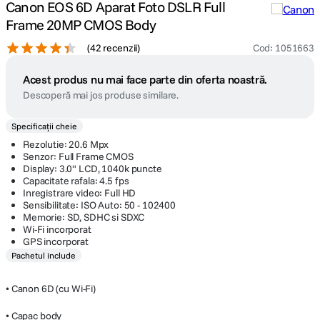
Canon EOS 6D Aparat Foto DSLR Full
Frame 20MP CMOS Body
(
42 recenzii
)
Cod
:
1051663
Acest produs nu mai face parte din oferta noastră.
Descoperă mai jos produse similare.
Specificații cheie
Rezolutie: 20.6 Mpx
Senzor: Full Frame CMOS
Display: 3.0" LCD, 1040k puncte
Capacitate rafala: 4.5 fps
Inregistrare video: Full HD
Sensibilitate: ISO Auto: 50 - 102400
Memorie: SD, SDHC si SDXC
Wi-Fi incorporat
GPS incorporat
Pachetul include
• Canon 6D (cu Wi-Fi)
• Capac body