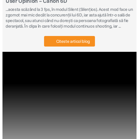
User Opinion – Canon 6D
...acesta scăzând la 3 fps, în modul Silent (Silenţios). Acest mod face un
zgomot mai mic decât la concurenţii lui 6D, iar asta ajută într-o sală de
spectacol, sau atunci când nu doreşti ca persoana fotografiată să fie
deranjată. În clipa în care folosiţi modul continuos shooting, iar ...
Citeste articol blog