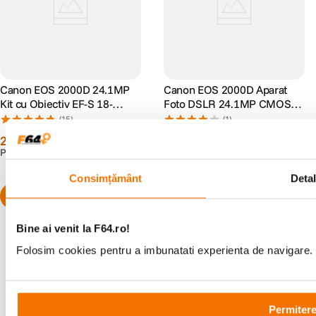
Canon EOS 2000D 24.1MP
Canon EOS 2000D Aparat
Kit cu Obiectiv EF-S 18-
Foto DSLR 24.1MP CMOS
55mm IS II
Kit cu Obiectiv EF-S 18-
(15)
(1)
55mm f/3.5-5.6 III Negru
2
.
199
lei
2
.
299
lei
99
99
PRP:
2
.
799
lei
PRP:
2
.
599
lei
99
99
Consimțământ
Detal
Bine ai venit la F64.ro!
Folosim cookies pentru a imbunatati experienta de navigare. P
Alatura-te comunitatii creatorilor
Descopera inspiratie, recomandari utile,
Permitere