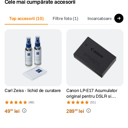
Cele mai cumpărate accesorii
canon sx740 hs
5
.
Top accesorii
(
10
)
Filtre foto
(
1
)
Incarcatoare acumula
lavaliera
6
.
card memorie
7
.
ulanzi
8
.
insta 360
9
.
godox
10
.
Carl Zeiss - lichid de curatare
Canon LP-E17 Acumulator
original pentru DSLR si
Mirrorless
(48)
(51)
49
lei
289
lei
90
90