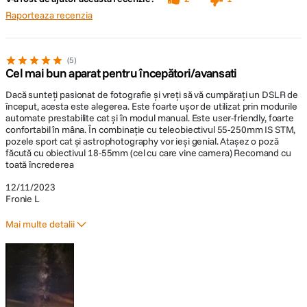
niveluri. 2. Polarizare magenta/verde +/-9
Raporteaza recenzia
niveluri
Modul Automat inteligent scena (fotografii
5
si filme), Creativ automat, SCN (Portret,
Cel mai bun aparat pentru începători/avansati
Peisaj, Prim-plan, Sport, Fotografie de
Dacă sunteți pasionat de fotografie și vreți să vă cumpărați un DSLR de
grup, Portret nocturn, Efect de netezire a
început, acesta este alegerea. Este foarte ușor de utilizat prin modurile
PREZENTARE GENERALA EOS 250D
Moduri
pielii, Scena nocturna cu aparatul foto în
automate prestabilite cat și în modul manual. Este user-friendly, foarte
presetate
mâna, Control HDR al iluminarii de fundal,
confortabil în mâna. În combinație cu teleobiectivul 55-250mm IS STM,
(Scene)
Mâncare, Copii, Lumina lumânarilor),
pozele sport cat și astrophotography vor ieși genial. Atașez o poză
Filtre creative, Programare AE (expunere
făcută cu obiectivul 18-55mm (cel cu care vine camera) Recomand cu
automata), AE cu prioritate timp de
toată încrederea
expunere, AE cu prioritate diafragma,
12/11/2023
Manual (fotografii si filme)
Fronie L
Capacitate
Mai multe detalii
5 fps.
rafala
Pro
Contra
Blit integrat
GN (ISO 100, metri) 9.8
Autofocus dual pixel
Doar 9 autofocus points prin viewfinder
Functionalitate
Nu e weather-sealed
Da, compatibilitate: E-TTL II cu blituri
Patina blit
Greutate mică