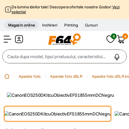
Da lumina ideilor tale! Descopera ofertele noastre Godox!
Vezi
selectia!
Magazin online
Inchirieri
Printing
Cursuri
0
0
Cont
Cauta dupa model, tipul produsului, caracteristici...
Top Cautari
Aparate foto
Aparate foto dSLR
Aparate foto dSLR in
canon g7x
1
.
trepied
2
.
trepied telefon
3
.
peak design
4
.