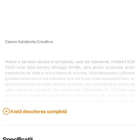
Canon Asistenta Creativa
Avand o carcasa usoara si compacta, usor de manevrat, modelul EOS
250D este ideal pentru intreaga familie, care poate surprinde acum
experiente de viata in orice moment, oriunde. Interfata pentru utilizator
ghidata faciliteaza si ea utilizarea inca de la pornirea aparatului foto, cu
ajutorul sfaturilor si ideilor afisate pe ecran, care contribuie la obtinerea
celor mai bune rezultate. De asemenea, utilizatorilor le va fi mai usor
acum sa isi surprinda experientele intr-un mod cat mai creativ, cu
ajutorul functiei Canon Asistenta Creativa, constand intr-o serie de
efecte, filtre si instrumente de reglare a culorii ce pot fi aplicate pe
Arată descrierea completă
fotografii la incadrare sau dupa realizarea unei fotografii.
Specificații