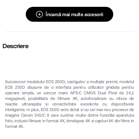
Încarcă mai multe accesorii
Descriere
Succesorul modelului EOS 200D, castigator a multiple premii, modelul
EOS 250D dispune de o interfata pentru utilizator ghidata pentru
operare simpla, un senzor mare APS-C CMOS Dual Pixel de 24,1
megapixeli, posibilitate de filmare 4K, autofocalizare cu viteza de
reactie ultrarapida si conectivitate excelenta cu dispozitivele
inteligente. In plus, EOS 250D este dotat si cu cel mai nou procesor de
imagine Canon DIGIC 8 care sustine multe dintre functiile aparatului
foto, inclusiv filmare in format 4K, timelapse 4K si capturi 4K din filme in
format 4K.