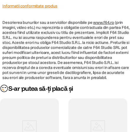
Informatii conformitate produs
Descrierea bunurilor sau a serviciilor disponibile pe
www.f64.ro
(prin
imagini, video etc.) nu reprezinta o obligatie contractuala din partea F64,
acestea fiind utilizate exclusiv cu titlu de prezentare. Implicit F64 Studio
S.R.L. nu isi asuma raspunderea pentru eventualele erori de pret sau
stoc. Aceste erori nu obliga F64 Studio S.R.L. la nicio actiune. Preturile si
disponibilitatea produselor comercializate de catre F64 Studio SRL pot
suferi modificari ulterioare, acest lucru fiind influentat de factori externi
precum politica de preturi a distribuitorilor sau disponibilitatea
produselor pe stocul acestora. De asemenea, F64 Studio S.R.L. isi
rezerva dreptul de a corecta eventuale omisiuni sau erori in afisare care
pot surveni in urma unor greseli de dactilografiere, lipsa de acuratete
sau erori ale produselor software, fara a anunta in prealabil.
S-ar putea să-ți placă și