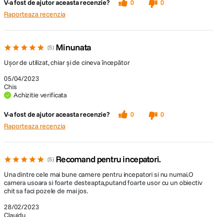
V-a fost de ajutor aceasta recenzie?
0
0
compensarea expunerii blitului. Informatii
Raporteaza recenzia
despre imagine: informatii despre card,
numar maxim fotografii in rafala (afisaj cu
1 cifre), prioritatea tonurilor evidentiate
(D+). Informatii privind compozitia: grila,
Minunata
5
raport de aspect. Alte informatii:
Ușor de utilizat, chiar și de cineva începător
pictograma de avertizare.
05/04/2023
Ecran tactil
Da
Chis
Achizitie verificata
Ecran rabatabil
Da
V-a fost de ajutor aceasta recenzie?
0
0
Raporteaza recenzia
STOCARE:
Memorie
Recomand pentru incepatori.
5
Nu
interna
Una dintre cele mai bune camere pentru incepatori si nu numai.O
camera usoara si foarte desteapta,putand foarte usor cu un obiectiv
Tip Card
chit sa faci pozele de mai jos.
SD
Memorie
28/02/2023
Clauidu