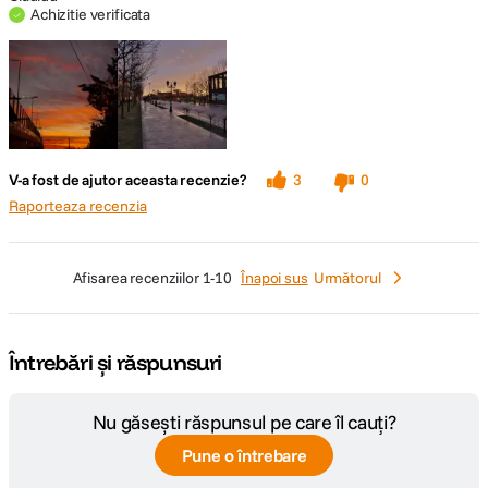
Achizitie verificata
CONECTIVITATE & PORTURI:
Bluetooth
Da
WiFi
Da
GPS
Nu
V-a fost de ajutor aceasta recenzie?
3
0
Raporteaza recenzia
Iesire video (PAL/NTSC) (integrata cu
Iesire video
terminal USB), mini-iesire HDMI
(compatibila HDMI-CEC),
afisarea recenziilor
1-10
Înapoi sus
Următorul
Interfata
Hi-Speed USB
computer
Întrebări și răspunsuri
ALTE CARACTERISTICI:
Nu găsești răspunsul pe care îl cauți?
Mod alimentare
Li-ion Battery LP-E17
Pune o întrebare