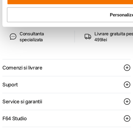
ghiduri foto-video si oferte pregatite special
pentru tine.
Personaliz
Consultanta
Livrare gratuita pe
specializata
499lei
Comenzi si livrare
Suport
Service si garantii
F64 Studio