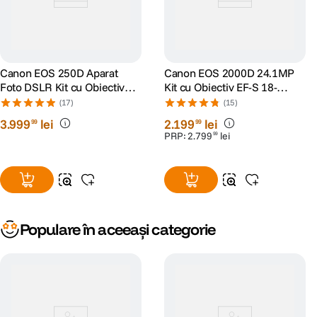
Canon EOS 250D Aparat
Canon EOS 2000D 24.1MP
Foto DSLR Kit cu Obiectiv
Kit cu Obiectiv EF-S 18-
EF-S 18-55mm IS STM
55mm IS II
(17)
(15)
Negru
3
.
999
lei
2
.
199
lei
99
99
PRP:
2
.
799
lei
99
Populare în aceeași categorie