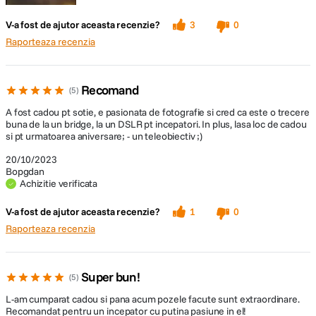
Speedlite seria EX, suport multiblit
extern
LCD reglabil
wireless optic
V-a fost de ajutor aceasta recenzie?
3
0
Procesor DIGIC8
Raporteaza recenzia
Touchscreen
Control blit
prin intermediul ecranului pentru meniul
extern
camerei
Recomand
5
Capacitati Direct
PictBridge
Print
A fost cadou pt sotie, e pasionata de fotografie si cred ca este o trecere
buna de la un bridge, la un DSLR pt incepatori. In plus, lasa loc de cadou
si pt urmatoarea aniversare; - un teleobiectiv ;)
SPECIFICATII VIDEO:
20/10/2023
Bopgdan
Tip film: MP4 (video: H.264 intercadru,
Achizitie verificata
sunet: PCM liniar / AAC, nivelul de
inregistrare poate fi reglat manual de
V-a fost de ajutor aceasta recenzie?
1
0
catre utilizator) MOV (video: H.264 All-I
Raporteaza recenzia
Full HD, fara sunet) – numai filmare cu
Inregistrare
redare accelerata Format film 3840 x
video
2160 (23,98, 25 cps) intercadru; 1920 x
Super bun!
5
1080 (59,94, 50 cps) intercadru; 1920 x
1080 (29,97, 25, 23,98 cps) intercadru;
L-am cumparat cadou si pana acum pozele facute sunt extraordinare.
1920 x 1080 (29,97, 25) intercadru „lite”;
Recomandat pentru un incepator cu putina pasiune in el!