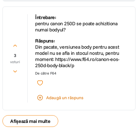
Alimentator
LC-E17E
Model
Întrebare:
acumulator
LP-E17
pentru canon 250D se poate achizitiona
compatibil
numai bodyul?
Răspuns:
DIMENSIUNE / GREUTATE:
Din pacate, versiunea body pentru acest
model nu se afla in stocul nostru, pentru
3
Dimensiuni
122.4 x 92.6 x 69.8mm
moment: https://www.f64.ro/canon-eos-
voturi
250d-body-black/p
De către
F64
Adaugă un răspuns
Afișează mai multe