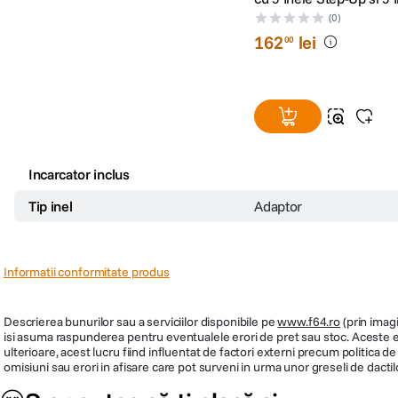
Down
(0)
162
lei
00
Incarcator inclus
Tip inel
Adaptor
Informatii conformitate produs
Descrierea bunurilor sau a serviciilor disponibile pe
www.f64.ro
(prin imagi
isi asuma raspunderea pentru eventualele erori de pret sau stoc. Aceste ero
ulterioare, acest lucru fiind influentat de factori externi precum politica 
omisiuni sau erori in afisare care pot surveni in urma unor greseli de dactil