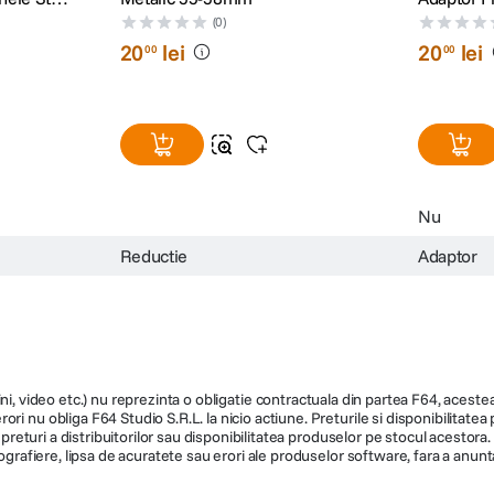
(0)
20
lei
20
lei
00
00
Nu
Reductie
Adaptor
ni, video etc.) nu reprezinta o obligatie contractuala din partea F64, acestea 
ri nu obliga F64 Studio S.R.L. la nicio actiune. Preturile si disponibilitate
de preturi a distribuitorilor sau disponibilitatea produselor pe stocul acesto
ografiere, lipsa de acuratete sau erori ale produselor software, fara a anunta