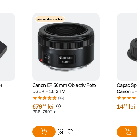
parasolar cadou
r
Canon EF 50mm Obiectiv Foto
Capac Spa
DSLR F1.8 STM
Canon EF
(86)
679
lei
14
lei
99
99
PRP:
799
lei
99