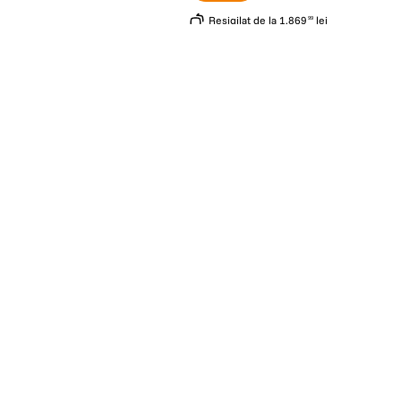
Resigilat
de la
1
.
869
lei
99
r Inel Reductie Step-
Weifeng Inel Reductie Step-up
ic 62-77 mm
Metalic de la 62-67mm
(0)
(4)
20
lei
00