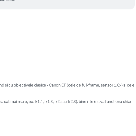
 si cu obiectivele clasice - Canon EF (cele de full-frame, senzor 1.0x) si cele
at mai mare, ex. f/1.4, f/1.8, f/2 sau f/2.8). bineinteles, va functiona chiar