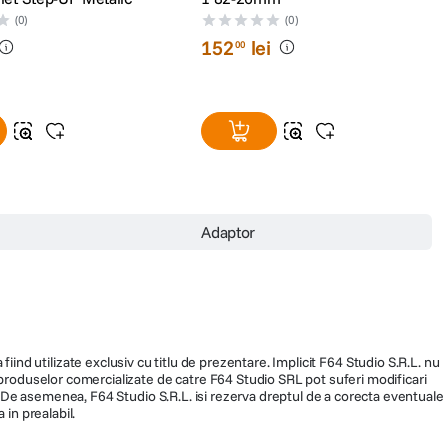
(0)
(0)
152
lei
00
Adaptor
fiind utilizate exclusiv cu titlu de prezentare. Implicit F64 Studio S.R.L. nu
a produselor comercializate de catre F64 Studio SRL pot suferi modificari
ra. De asemenea, F64 Studio S.R.L. isi rezerva dreptul de a corecta eventuale
 in prealabil.