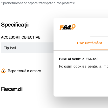
* pachetul contine capace fata/spate si toc protectie
Specificații
ACCESORII OBIECTIVE:
Consimțământ
Tip inel
Macro
Bine ai venit la F64.ro!
Folosim cookies pentru a imbu
Raportează o eroare
Recenzii