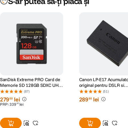
S-ar putea să-ți placă și
SanDisk Extreme PRO Card de
Canon LP-E17 Acumulato
Memorie SD 128GB SDXC UHS-
original pentru DSLR si
I Class 10 U3 V30 + 2 Ani
Mirrorless
(87)
(51)
RescuePRO Deluxe
279
lei
289
lei
00
90
PRP:
339
lei
90