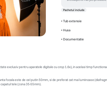
Pachetul include
• Tub extensie
• Husa
• Documentatie
te exclusiv pentru aparatele digitale cu crop 1.6x), in acelasi timp functionand
nta focala este de cel putin 50mm, si de preferat cat mai luminoase (diafragma c
 capatul tele (zona 35-55mm).