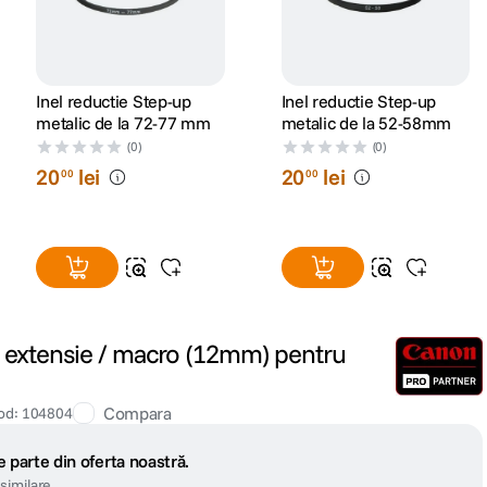
Inel reductie Step-up
Inel reductie Step-up
metalic de la 72-77 mm
metalic de la 52-58mm
(0)
(0)
20
lei
20
lei
00
00
b extensie / macro (12mm) pentru
Compara
od
:
104804
 parte din oferta noastră.
similare.