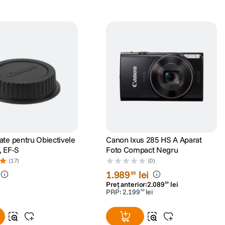
te pentru Obiectivele
Canon Ixus 285 HS A Aparat
, EF-S
Foto Compact Negru
(17)
(0)
1
.
989
lei
99
Preț anterior:
2
.
089
lei
99
PRP:
2
.
199
lei
99