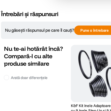
Întrebări și răspunsuri
Nu găsești răspunsul pe care îl cauți?
Pune o întrebare
Nu te-ai hotărât încă?
Compară-l cu alte
produse similare
Arată doar diferențele
K&F Kit Inele Adaptoare
cu 9 Inele Step-Up si 9 