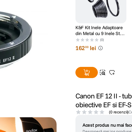
K&F Kit Inele Adaptoare
din Metal cu 9 Inele Step-
Up si 9 Inele Step-Down
(0)
162
lei
00
Canon EF 12 II - tu
obiective EF si EF-S
(
0 recenzii
)
C
Acest produs nu mai face
Descoperă mai jos produse 