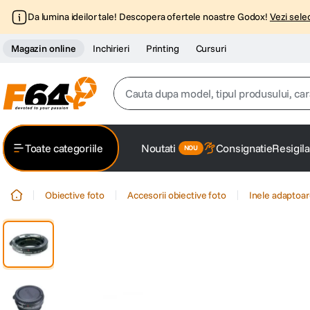
Da lumina ideilor tale! Descopera ofertele noastre Godox!
Vezi selec
Magazin online
Inchirieri
Printing
Cursuri
Cauta dupa model, tipul produsului, caracter
Top Cautari
Toate categoriile
Noutati
Consignatie
Resigila
canon g7x
1
.
Obiective foto
Accesorii obiective foto
Inele adaptoar
trepied
2
.
trepied telefon
3
.
peak design
4
.
canon sx740 hs
5
.