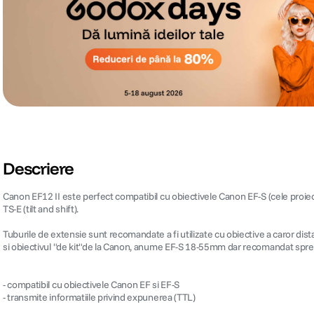
Descriere
Canon EF12 II este perfect compatibil cu obiectivele Canon EF-S (cele proiecta
TS-E (tilt and shift).
Tuburile de extensie sunt recomandate a fi utilizate cu obiective a caror dista
si obiectivul "de kit"de la Canon, anume EF-S 18-55mm dar recomandat spre
- compatibil cu obiectivele Canon EF si EF-S
- transmite informatiile privind expunerea (TTL)