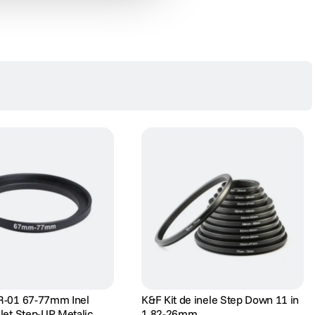
R-01 67-77mm Inel
K&F Kit de inele Step Down 11 in
ilet Step-UP Metalic
1 82-26mm