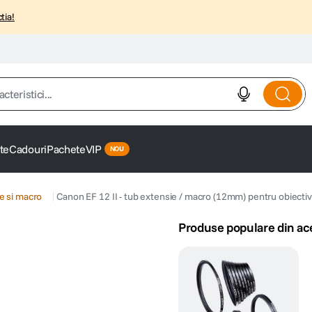
tia!
istici...
te
Cadouri
Pachete
VIP
e si macro
Canon EF 12 II - tub extensie / macro (12mm) pentru obiectiv
Produse populare din ac