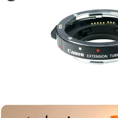
lavaliera
6
.
card memorie
7
.
dji mic mini
8
.
dji osmo
9
.
insta 360
10
.