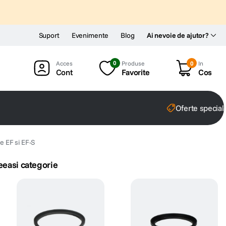
Suport
Evenimente
Blog
Ai nevoie de ajutor?
0
Produse
0
In
Cont
Favorite
Cos
Oferte special
e EF si EF-S
eeasi categorie