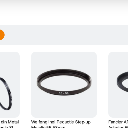
 din Metal
Weifeng Inel Reductie Step-up
Fancier A
Inele Step-
Metalic 55-58mm
Adaptor F