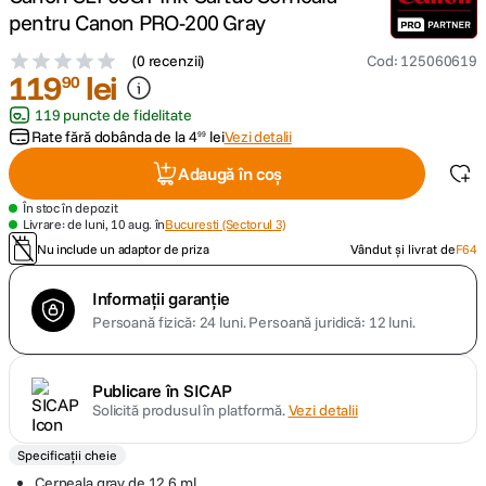
pentru Canon PRO-200 Gray
lavaliera
5
.
(
0 recenzii
)
Cod
:
125060619
119
lei
90
canon sx740 hs
6
.
119 puncte de fidelitate
Rate fără dobânda de la
4
lei
Vezi detalii
99
card memorie
7
.
Adaugă în coș
sony fx
8
.
În stoc în depozit
Livrare: de luni, 10 aug. în
Bucuresti (Sectorul 3)
Nu include un adaptor de priza
Vândut și livrat de
F64
dji mic mini
9
.
Informații garanție
dji osmo pocket 4
10
.
Persoană fizică: 24 luni.
Persoană juridică: 12 luni.
Publicare în SICAP
Solicită produsul în platformă.
Vezi detalii
Specificații cheie
Cerneala gray de 12,6 ml