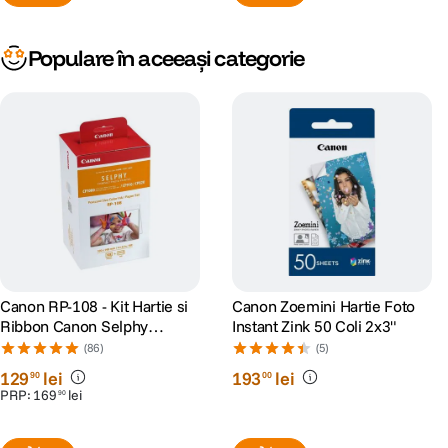
Populare în aceeași categorie
Canon RP-108 - Kit Hartie si
Canon Zoemini Hartie Foto
Ribbon Canon Selphy
Instant Zink 50 Coli 2x3"
CP910, CP1200, CP1300,
(86)
(5)
CP1500
129
lei
193
lei
90
00
PRP:
169
lei
90