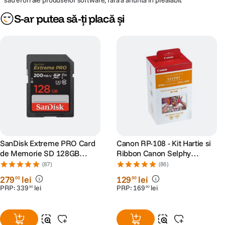
sau erori ale produselor software, fara a anunta in prealabil.
S-ar putea să-ți placă și
SanDisk Extreme PRO Card
Canon RP-108 - Kit Hartie si
de Memorie SD 128GB
Ribbon Canon Selphy
SDXC UHS-I Class 10 U3 V30
CP910, CP1200, CP1300,
(87)
(86)
+ 2 Ani RescuePRO Deluxe
CP1500
279
lei
129
lei
00
90
PRP:
339
lei
PRP:
169
lei
90
90