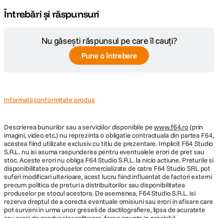
Întrebări și răspunsuri
Nu găsești răspunsul pe care îl cauți?
Pune o întrebare
Informatii conformitate produs
Descrierea bunurilor sau a serviciilor disponibile pe
www.f64.ro
(prin
imagini, video etc.) nu reprezinta o obligatie contractuala din partea F64,
acestea fiind utilizate exclusiv cu titlu de prezentare. Implicit F64 Studio
S.R.L. nu isi asuma raspunderea pentru eventualele erori de pret sau
stoc. Aceste erori nu obliga F64 Studio S.R.L. la nicio actiune. Preturile si
disponibilitatea produselor comercializate de catre F64 Studio SRL pot
suferi modificari ulterioare, acest lucru fiind influentat de factori externi
precum politica de preturi a distribuitorilor sau disponibilitatea
produselor pe stocul acestora. De asemenea, F64 Studio S.R.L. isi
rezerva dreptul de a corecta eventuale omisiuni sau erori in afisare care
pot surveni in urma unor greseli de dactilografiere, lipsa de acuratete