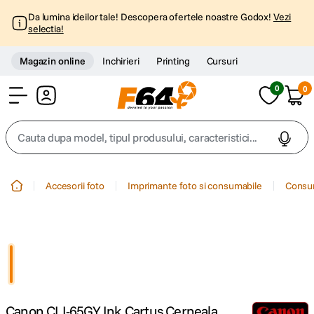
Da lumina ideilor tale! Descopera ofertele noastre Godox!
Vezi
selectia!
Magazin online
Inchirieri
Printing
Cursuri
0
0
Cont
Cauta dupa model, tipul produsului, caracteristici...
Top Cautari
Accesorii foto
Imprimante foto si consumabile
Consum
canon g7x
1
.
trepied
2
.
trepied telefon
3
.
Canon CLI-65GY Ink Cartus Cerneala
peak design
4
.