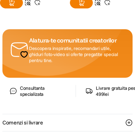
Alatura-te comunitatii creatorilor
Descopera inspiratie, recomandari utile,
ghiduri foto-video si oferte pregatite special
pentru tine.
Consultanta
Livrare gratuita pe
specializata
499lei
Comenzi si livrare