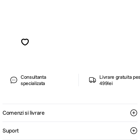
Alatura-te comunitatii creatorilor
Descopera inspiratie, recomandari utile,
ghiduri foto-video si oferte pregatite special
pentru tine.
Consultanta
Livrare gratuita pe
specializata
499lei
Comenzi si livrare
Suport