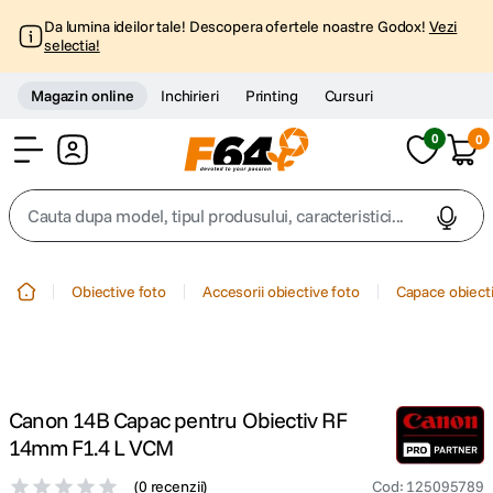
Da lumina ideilor tale! Descopera ofertele noastre Godox!
Vezi
selectia!
Magazin online
Inchirieri
Printing
Cursuri
0
0
Cont
Cauta dupa model, tipul produsului, caracteristici...
Top Cautari
Obiective foto
Accesorii obiective foto
Capace obiecti
canon g7x
1
.
trepied
2
.
Canon 14B Capac pentru Obiectiv RF
trepied telefon
3
.
14mm F1.4 L VCM
peak design
(
0 recenzii
)
Cod
:
125095789
4
.