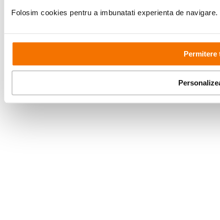
Folosim cookies pentru a imbunatati experienta de navigare. P
Permitere 
Copyright © F64 2001 - 2026
Personalize
Parteneri tehnologie: