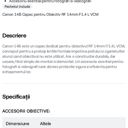
Accesoriu esential pentru fotografi si videografi
Pachetul include
Canon 14B Capac pentru Obiectiv RF 14mm F1.4 L VCM
Descriere
Canon 14B este un capac dedicat pentru obiectivul RF 14mm f/1.4L VCM,
conceput pentru a proteja lentila frontala impotriva prafului si zgarieturilor
atunci cand obiectivul nu este utilizat. Are o constructie durabila, dar
usoara, fiind simplu de montat si demontat. Un accesoriu esential pentru
fotografi si videografi care doresc protectie sigura si eficienta pentru
echipamentul lor.
Specificații
ACCESORII OBIECTIVE:
Dimensiune
Altele