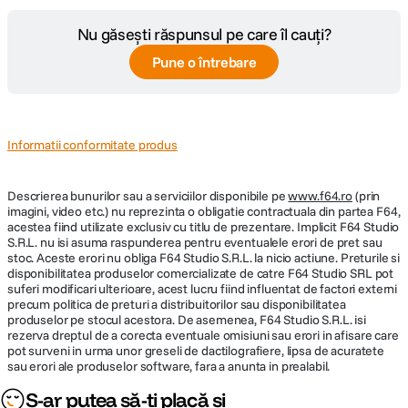
Nu găsești răspunsul pe care îl cauți?
Pune o întrebare
Informatii conformitate produs
Descrierea bunurilor sau a serviciilor disponibile pe
www.f64.ro
(prin
imagini, video etc.) nu reprezinta o obligatie contractuala din partea F64,
acestea fiind utilizate exclusiv cu titlu de prezentare. Implicit F64 Studio
S.R.L. nu isi asuma raspunderea pentru eventualele erori de pret sau
stoc. Aceste erori nu obliga F64 Studio S.R.L. la nicio actiune. Preturile si
disponibilitatea produselor comercializate de catre F64 Studio SRL pot
suferi modificari ulterioare, acest lucru fiind influentat de factori externi
precum politica de preturi a distribuitorilor sau disponibilitatea
produselor pe stocul acestora. De asemenea, F64 Studio S.R.L. isi
rezerva dreptul de a corecta eventuale omisiuni sau erori in afisare care
pot surveni in urma unor greseli de dactilografiere, lipsa de acuratete
sau erori ale produselor software, fara a anunta in prealabil.
S-ar putea să-ți placă și