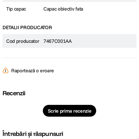
Tip capac
Capac obiectiv fata
DETALII PRODUCATOR
Cod producator
7467C001AA
Raportează o eroare
Recenzii
Scrie prima recenzie
Întrebări și răspunsuri