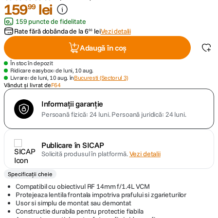
159
lei
99
canon sx740 hs
159 puncte de fidelitate
5
.
Rate fără dobânda de la
6
lei
Vezi detalii
66
lavaliera
6
.
Adaugă în coș
În stoc în depozit
sony fx
7
.
Ridicare easybox: de luni, 10 aug.
Livrare: de luni, 10 aug. în
Bucuresti (Sectorul 3)
Vândut și livrat de
F64
card memorie
8
.
Informații garanție
dji mic mini
Persoană fizică: 24 luni.
Persoană juridică: 24 luni.
9
.
dji osmo
10
.
Publicare în SICAP
Solicită produsul în platformă.
Vezi detalii
Specificații cheie
Compatibil cu obiectivul RF 14mm f/1.4L VCM
Protejeaza lentila frontala impotriva prafului si zgarieturilor
Usor si simplu de montat sau demontat
Constructie durabila pentru protectie fiabila