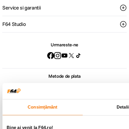
Service si garantii
F64 Studio
Urmareste-ne
Metode de plata
Comenzi si suport
+40 21 270 0050
Consimțământ
Detali
Program de lucru
09:00 - 21:00
Showroom
Bd-ul Unirii 64, Bucuresti
Bine ai venit la F64.ro!