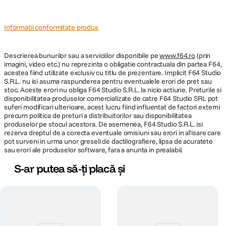
Informatii conformitate produs
Gardian nocturn cu lumina si alarma
Descrierea bunurilor sau a serviciilor disponibile pe
www.f64.ro
(prin
imagini, video etc.) nu reprezinta o obligatie contractuala din partea F64,
acestea fiind utilizate exclusiv cu titlu de prezentare. Implicit F64 Studio
S.R.L. nu isi asuma raspunderea pentru eventualele erori de pret sau
stoc. Aceste erori nu obliga F64 Studio S.R.L. la nicio actiune. Preturile si
disponibilitatea produselor comercializate de catre F64 Studio SRL pot
suferi modificari ulterioare, acest lucru fiind influentat de factori externi
precum politica de preturi a distribuitorilor sau disponibilitatea
produselor pe stocul acestora. De asemenea, F64 Studio S.R.L. isi
rezerva dreptul de a corecta eventuale omisiuni sau erori in afisare care
pot surveni in urma unor greseli de dactilografiere, lipsa de acuratete
sau erori ale produselor software, fara a anunta in prealabil.
Energie pentru toata viata cu panoul solar
S-ar putea să-ți placă și
Pastreaza bateria plina, astfel incat nu trebuie sa o faceti dumneavoastra.
3 ore de lumina solara pe zi mentin in functiune aceasta camera de
securitate solara.