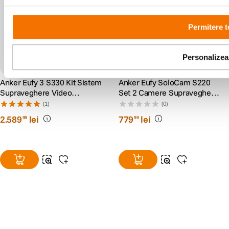
Permitere t
Personalizea
Anker Eufy 3 S330 Kit Sistem
Anker Eufy SoloCam S220
Supraveghere Video
Set 2 Camere Supraveghere
Homebase 3 + 3 Camere 4k
Video
(1)
(0)
Compatibila cu asistentii vocali Google Assistant si Alexa
Solar
2
.
589
lei
779
lei
99
99
Stocare interna de 8GB
Intrebari si raspunsuri frecvente
1. Cat dureaza durata de viata a bateriei Solocam S340?
3 luni*.
*Bazat pe un timp de inregistrare de 300 de secunde pe zi. Durata reala
de viata a bateriei depinde de mai multi factori, cum ar fi numarul de ori in
Alatura-te comunitatii creatorilor
care este detectata miscarea, durata de inregistrare a evenimentelor si