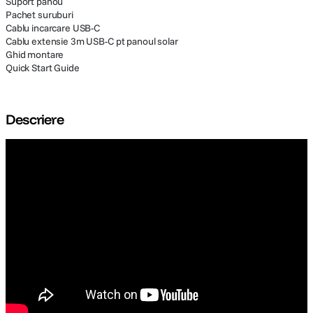
Suport panou
Pachet suruburi
Cablu incarcare USB-C
Cablu extensie 3m USB-C pt panoul solar
Ghid montare
Quick Start Guide
Descriere