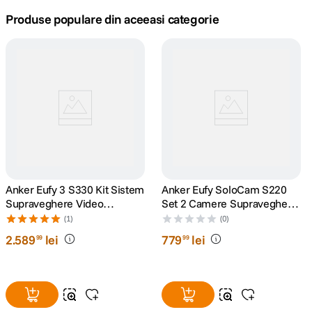
Produse populare din aceeasi categorie
canon sx740 hs
5
.
lavaliera
6
.
sony fx
7
.
card memorie
8
.
dji mic mini
9
.
Anker Eufy 3 S330 Kit Sistem
Anker Eufy SoloCam S220
dji osmo
10
.
Supraveghere Video
Set 2 Camere Supraveghere
Homebase 3 + 3 Camere 4k
Video
(1)
(0)
Solar
2
.
589
lei
779
lei
99
99