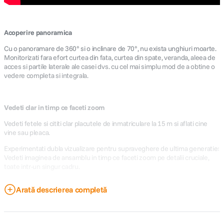
Acoperire panoramica
Cu o panoramare de 360° si o inclinare de 70°, nu exista unghiuri moarte.
Monitorizati fara efort curtea din fata, curtea din spate, veranda, aleea de
acces si partile laterale ale casei dvs. cu cel mai simplu mod de a obtine o
vedere completa si integrala.
Vedeti clar in timp ce faceti zoom
Vedeti fetele si cititi clar placutele de inmatriculare la 15 m si aflati cine
vine sau pleaca.
Experimentati dubla vizualizare pentru supraveghere de ultima generatie:
Vedeti imaginea de ansamblu in timp ce faceti zoom pe detalii cruciale,
toate intr-un singur cadru.
Arată descrierea completă