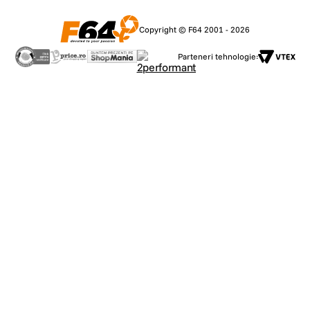
10. Este SoloCam S340 compatibila cu asistentii vocali?
Copyright © F64 2001 - 2026
Da, accepta streaming catre Alexa Echo Show si Google Chromecast.
Parteneri tehnologie:
Specificatii tehnice:
Autonomie: 3 luni; nelimitat cu panoul solar
Compresie video: H.264, High Profile
Conectivitate: Wi-Fi
Culoare: Alb
Dimensiuni: 87.1 × 87.1 × 119.8 mm
Garantie: 24 luni
Greutate produs: 1.170 kg
Iesire video: Wireless
Interfata retea: Wireless
Rezolutie nativa: 2K @1080p
Tehnologie: Smart