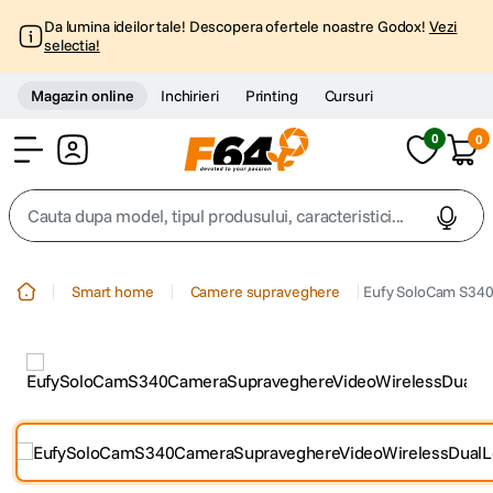
Da lumina ideilor tale! Descopera ofertele noastre Godox!
Vezi
selectia!
Magazin online
Inchirieri
Printing
Cursuri
0
0
Cont
Cauta dupa model, tipul produsului, caracteristici...
Top Cautari
Smart home
Camere supraveghere
Eufy SoloCam S340
canon g7x
1
.
trepied
2
.
trepied telefon
3
.
peak design
4
.