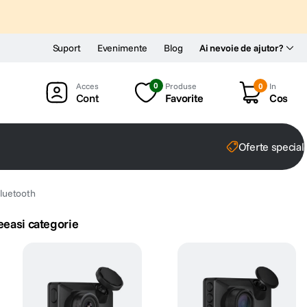
Suport
Evenimente
Blog
Ai nevoie de ajutor?
0
Produse
0
In
Cont
Favorite
Cos
Oferte special
luetooth
eeasi categorie