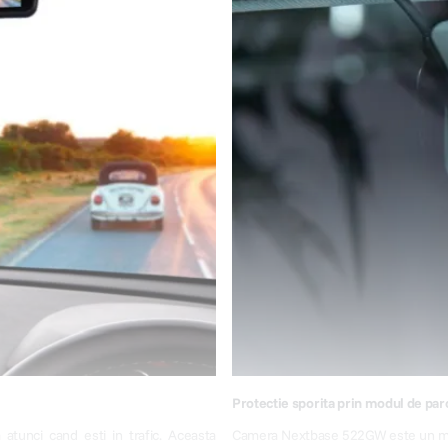
Protectie sporita prin modul de par
tunci cand esti in trafic. Aceasta
Camera Nextbase 522GW este un martor