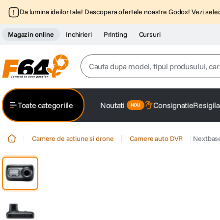
Da lumina ideilor tale! Descopera ofertele noastre Godox!
Vezi selec
Magazin online
Inchirieri
Printing
Cursuri
Cauta dupa model, tipul produsului, caracter
Top Cautari
Toate categoriile
Noutati
Consignatie
Resigila
canon g7x
1
.
Camere de actiune si drone
Camere auto DVR
Nextbase
trepied
2
.
trepied telefon
3
.
peak design
4
.
canon sx740 hs
5
.