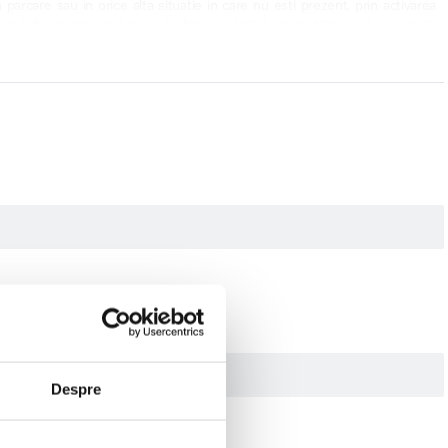
 parcare sau in orice alta situatie in care nu esti prezent, prin activarea
orul de miscare inclus va declansa automat inregistrarea video la orice
era va realiza o inregistrare protejata de 30 de secunde si se va inchide
Despre
Localizare GPS