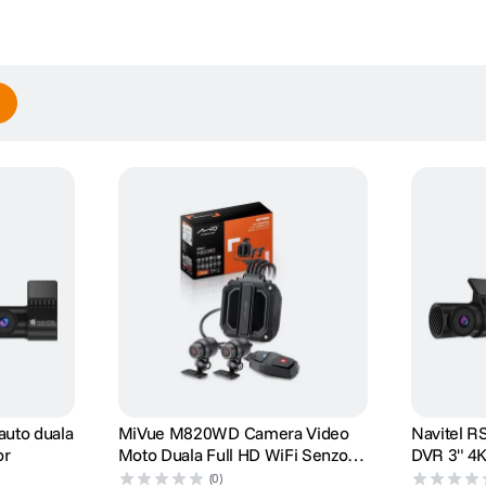
ase
strare (cu setarile implicite)
auto duala
MiVue M820WD Camera Video
Navitel R
nute)
or
Moto Duala Full HD WiFi Senzor
DVR 3" 4
Sony STARVIS
(0)