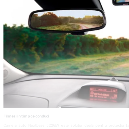
Filmezi in timp ce conduci
Camera auto Nextbase 522GW este solutia ideala pentru protectia ta a