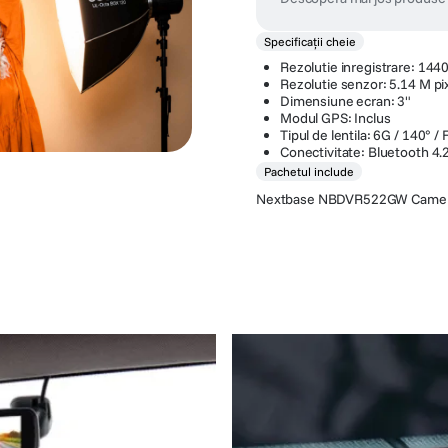
Specificații cheie
Rezolutie inregistrare: 14
Rezolutie senzor: 5.14 M pix
Dimensiune ecran: 3"
Modul GPS: Inclus
Tipul de lentila: 6G / 140° / 
Conectivitate: Bluetooth 4.2
Pachetul include
Nextbase NBDVR522GW Camera A