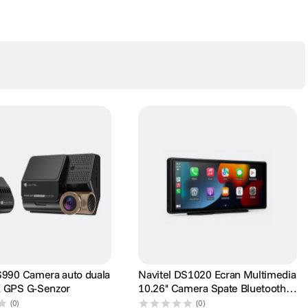
S990 Camera auto duala
Navitel DS1020 Ecran Multimedia
K GPS G-Senzor
10.26'' Camera Spate Bluetooth
Wi-Fi Negru
(0)
(0)