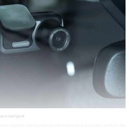
care inteligent
 impartial, care iti poate dovedi nevinovatia in cazul unui accident. Mai