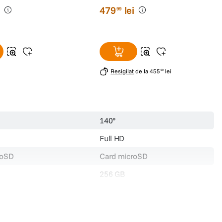
i
479
lei
u poate fi utilizata pentru a inlocui alimentarea prin cablul de alimentare
99
Resigilat
de la
455
lei
99
140°
Full HD
roSD
Card microSD
256 GB
Nu
Da