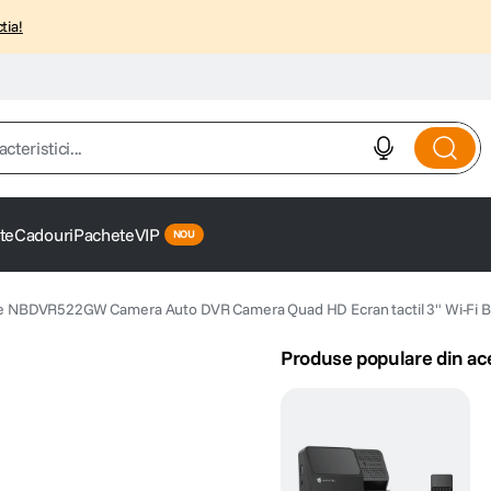
tia!
istici...
te
Cadouri
Pachete
VIP
 NBDVR522GW Camera Auto DVR Camera Quad HD Ecran tactil 3" Wi-Fi B
Produse populare din ac