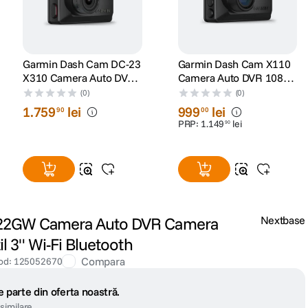
Garmin Dash Cam DC-23
Garmin Dash Cam X110
X310 Camera Auto DVR
Camera Auto DVR 1080p
4K cu Polarizator Clarity
cu Polarizator Clarity
(0)
(0)
Incorporat
Incorporat
1
.
759
lei
999
lei
90
00
PRP:
1
.
149
lei
90
22GW Camera Auto DVR Camera
Nextbase
l 3" Wi-Fi Bluetooth
Compara
od
:
125052670
 parte din oferta noastră.
similare.