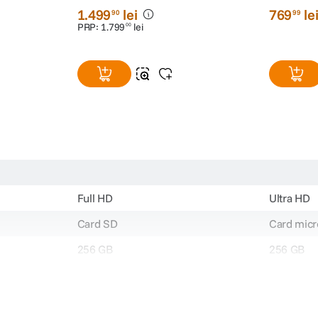
1
.
499
lei
769
le
tomata Auto Power Off in cazul intreruperii bruste a alimentarii. Bateria n
90
99
PRP:
1
.
799
lei
00
fata
Full HD
Ultra HD
Card SD
Card mic
256 GB
256 GB
Da
Da