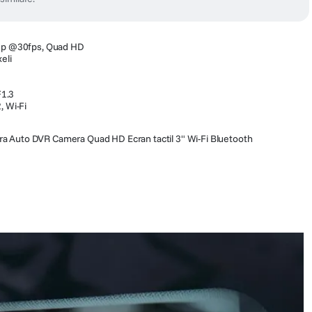
40p @30fps, Quad HD
eli
F1.3
, Wi-Fi
uto DVR Camera Quad HD Ecran tactil 3" Wi-Fi Bluetooth