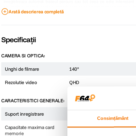
inregistreaza automat traseul parcurs sau tot ceea ce este interesant 
siguranta si confort, poate surprinde si ceea ce se intampla in spatele aut
Arată descrierea completă
Nextbase NBDVRS2WRC. Ecranul tactil clar si luminos de 3 permite o vizuali
inregistrate.
Specificații
CAMERA SI OPTICA:
Unghi de filmare
140°
Rezolutie video
QHD
CARACTERISTICI GENERALE:
Suport inregistrare
Card microSD
Consimțământ
Capacitate maxima card
128 GB
memorie
Sincronizare automata cu telefonul