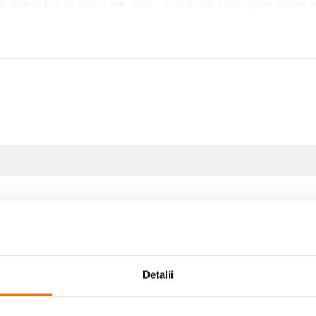
in drumul tau. Iar pentru mai multa
mult, iti poti supraveghea masina in
oturismului, cu ajutorul camerei spate
modului de parcare inteligent. Senz
zare facila a filmarilor si imaginilor
lovitura receptionata de masina. Cam
automat.
Detalii
Claritate si detalii incredibile