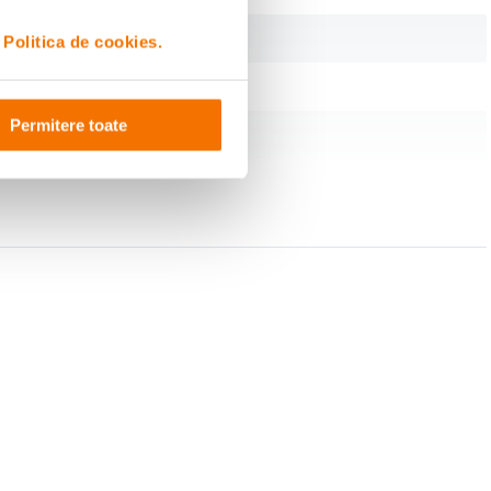
GPS-ul incorporat permite determinarea cu exactitate a locatiei pe
i
Politica de cookies.
parcursul unei calatorii. Acest lucru poate fi vital in eventualitatea unui
accident. Camera inregistreaza coordonatele GPS, data si ora; dar si
informatii despre viteza, iar traseul poate fi vizualizat ulterior in Google
Maps cu ajutorul aplicatiei incluse.
Permitere toate
SPECIFICATII TEHNICE