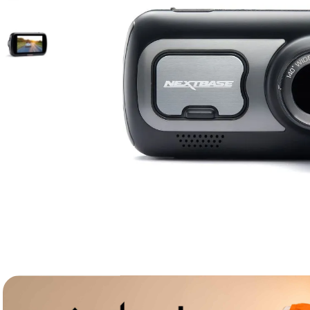
lavaliera
6
.
card memorie
7
.
dji mic mini
8
.
dji osmo
9
.
insta 360
10
.