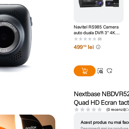
Navitel RS985 Camera
auto duala DVR 3" 4K
GPS G-Senzor
(0)
499
lei
99
Nextbase NBDVR5
Quad HD Ecran tacti
(
0 recenzii
)
C
Acest produs nu mai face
Descoperă mai jos produse 