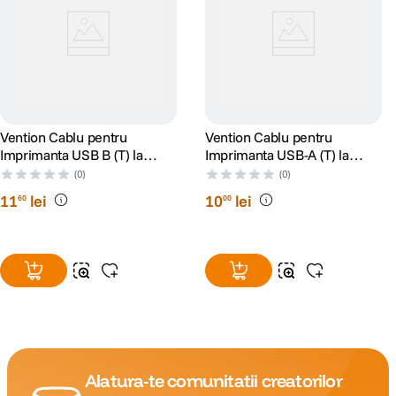
Vention Cablu pentru
Vention Cablu pentru
Imprimanta USB B (T) la
Imprimanta USB-A (T) la
USB-C (T) 480 Mbps 1.5m
USB-B (T) PVC 2m Negru
(0)
(0)
11
lei
10
lei
60
00
Alatura-te comunitatii creatorilor