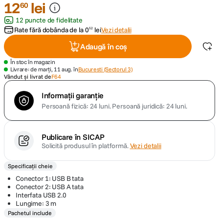
12
lei
60
12 puncte de fidelitate
canon sx740 hs
5
.
Rate fără dobânda de la
0
lei
Vezi detalii
52
lavaliera
6
.
Adaugă în coș
În stoc în magazin
sony fx
7
.
Livrare: de marți, 11 aug. în
Bucuresti (Sectorul 3)
Vândut și livrat de
F64
card memorie
8
.
Informații garanție
Persoană fizică: 24 luni.
Persoană juridică: 24 luni.
dji mic mini
9
.
Publicare în SICAP
dji osmo
10
.
Solicită produsul în platformă.
Vezi detalii
Specificații cheie
Conector 1: USB B tata
Conector 2: USB A tata
Interfata USB 2.0
Lungime: 3 m
Pachetul include