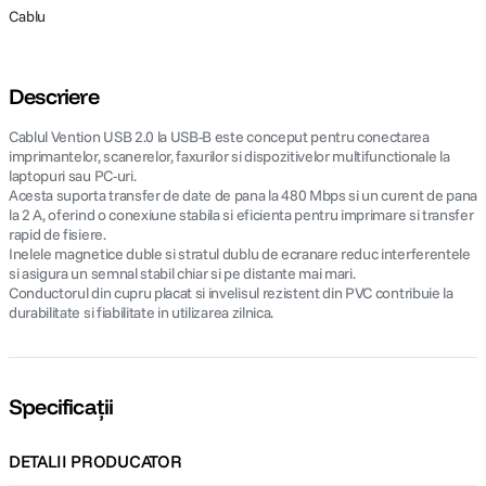
Cablu
Descriere
Cablul Vention USB 2.0 la USB-B este conceput pentru conectarea
imprimantelor, scanerelor, faxurilor si dispozitivelor multifunctionale la
laptopuri sau PC-uri.
Acesta suporta transfer de date de pana la 480 Mbps si un curent de pana
la 2 A, oferind o conexiune stabila si eficienta pentru imprimare si transfer
rapid de fisiere.
Inelele magnetice duble si stratul dublu de ecranare reduc interferentele
si asigura un semnal stabil chiar si pe distante mai mari.
Conductorul din cupru placat si invelisul rezistent din PVC contribuie la
durabilitate si fiabilitate in utilizarea zilnica.
Specificații
DETALII PRODUCATOR