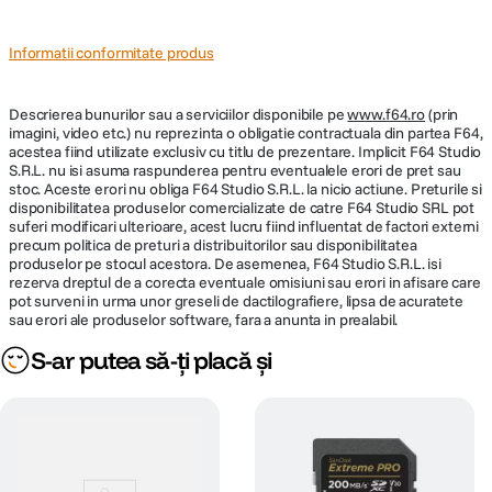
Informatii conformitate produs
Descrierea bunurilor sau a serviciilor disponibile pe
www.f64.ro
(prin
imagini, video etc.) nu reprezinta o obligatie contractuala din partea F64,
acestea fiind utilizate exclusiv cu titlu de prezentare. Implicit F64 Studio
S.R.L. nu isi asuma raspunderea pentru eventualele erori de pret sau
stoc. Aceste erori nu obliga F64 Studio S.R.L. la nicio actiune. Preturile si
disponibilitatea produselor comercializate de catre F64 Studio SRL pot
suferi modificari ulterioare, acest lucru fiind influentat de factori externi
precum politica de preturi a distribuitorilor sau disponibilitatea
produselor pe stocul acestora. De asemenea, F64 Studio S.R.L. isi
rezerva dreptul de a corecta eventuale omisiuni sau erori in afisare care
pot surveni in urma unor greseli de dactilografiere, lipsa de acuratete
sau erori ale produselor software, fara a anunta in prealabil.
S-ar putea să-ți placă și