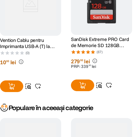
SanDisk Extreme PRO Card
Vention Cablu pentru
de Memorie SD 128GB
Imprimanta USB-A (T) la
SDXC UHS-I Class 10 U3 V30
USB-B (T) PVC 2m Negru
(87)
(0)
+ 2 Ani RescuePRO Deluxe
279
lei
00
10
lei
00
PRP:
339
lei
90
Populare în aceeași categorie