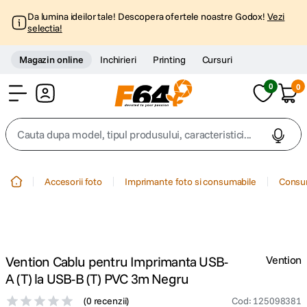
Da lumina ideilor tale! Descopera ofertele noastre Godox!
Vezi
selectia!
Magazin online
Inchirieri
Printing
Cursuri
0
0
Cont
Cauta dupa model, tipul produsului, caracteristici...
Top Cautari
Accesorii foto
Imprimante foto si consumabile
Consum
canon g7x
1
.
trepied
2
.
Vention Cablu pentru Imprimanta USB-
Vention
trepied telefon
3
.
A (T) la USB-B (T) PVC 3m Negru
(
0 recenzii
)
Cod
:
125098381
peak design
4
.