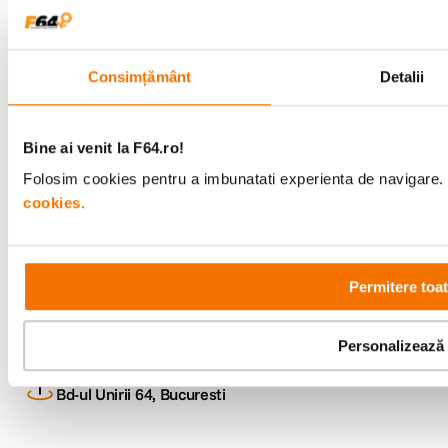
F64 Studio
Consimțământ
Detalii
Urmareste-ne
Bine ai venit la F64.ro!
Folosim cookies pentru a imbunatati experienta de navigare. P
cookies.
Metode de plata
Permitere toa
Comenzi si suport
+40 21 270 0050
Program de lucru
Personalizează
09:00 - 21:00
Showroom
Bd-ul Unirii 64, Bucuresti