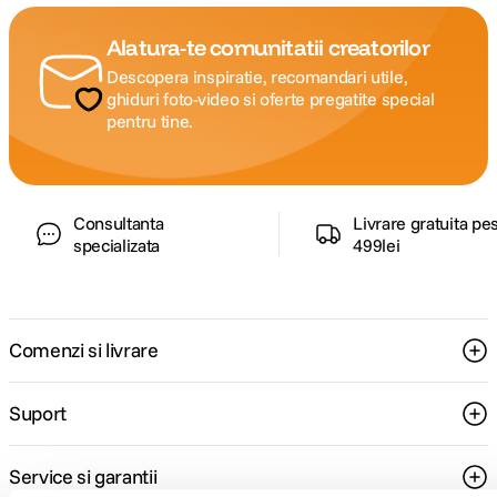
Alatura-te comunitatii creatorilor
Descopera inspiratie, recomandari utile,
ghiduri foto-video si oferte pregatite special
pentru tine.
Consultanta
Livrare gratuita pe
specializata
499lei
Comenzi si livrare
Suport
Service si garantii