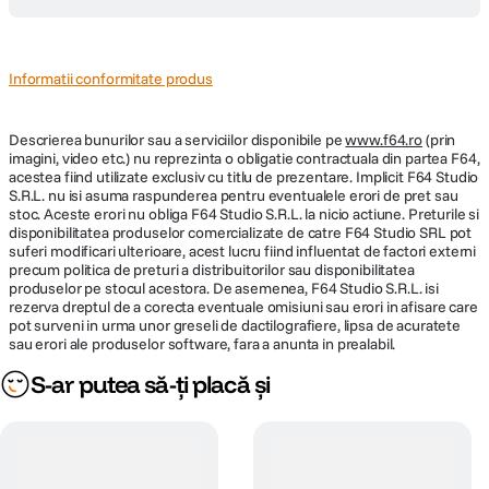
Informatii conformitate produs
Descrierea bunurilor sau a serviciilor disponibile pe
www.f64.ro
(prin
imagini, video etc.) nu reprezinta o obligatie contractuala din partea F64,
acestea fiind utilizate exclusiv cu titlu de prezentare. Implicit F64 Studio
S.R.L. nu isi asuma raspunderea pentru eventualele erori de pret sau
stoc. Aceste erori nu obliga F64 Studio S.R.L. la nicio actiune. Preturile si
disponibilitatea produselor comercializate de catre F64 Studio SRL pot
suferi modificari ulterioare, acest lucru fiind influentat de factori externi
precum politica de preturi a distribuitorilor sau disponibilitatea
produselor pe stocul acestora. De asemenea, F64 Studio S.R.L. isi
rezerva dreptul de a corecta eventuale omisiuni sau erori in afisare care
pot surveni in urma unor greseli de dactilografiere, lipsa de acuratete
sau erori ale produselor software, fara a anunta in prealabil.
S-ar putea să-ți placă și