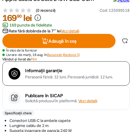
(
0 recenzii
)
Cod
:
125099118
canon sx740 hs
5
.
169
lei
90
169 puncte de fidelitate
lavaliera
6
.
Rate fără dobânda de la
7
lei
Vezi detalii
07
card memorie
Adaugă în coș
7
.
În stoc de la furnizor
ulanzi
Livrare: de marți, 18 aug. în
Bucuresti (Sectorul 3)
8
.
Vândut și livrat de
F64
insta 360
9
.
Informații garanție
Persoană fizică: 12 luni.
Persoană juridică: 12 luni.
godox
10
.
Publicare în SICAP
Solicită produsul în platformă.
Vezi detalii
Specificații cheie
Conectori USB-C la ambele capete
Lungime cablu de 2 m
Suporta incarcare de pana la 240 W