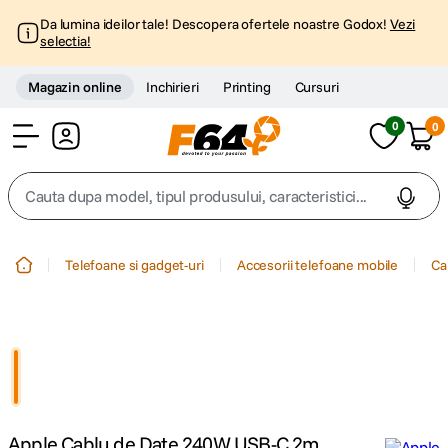
Da lumina ideilor tale! Descopera ofertele noastre Godox!
Vezi
selectia!
Magazin online
Inchirieri
Printing
Cursuri
0
0
Cont
Cauta dupa model, tipul produsului, caracteristici...
Top Cautari
Telefoane si gadget-uri
Accesorii telefoane mobile
Ca
canon g7x
1
.
trepied
2
.
trepied telefon
3
.
Apple Cablu de Date 240W USB-C 2m
peak design
4
.