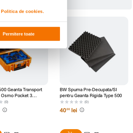
i
Politica de cookies.
Permitere toate
00 Geanta Transport
BW Spuma Pre-Decupata/SI
I Osmo Pocket 3
pentru Geanta Rigida Type 500
ombo Portocaliu
(0)
(0)
i
40
lei
00