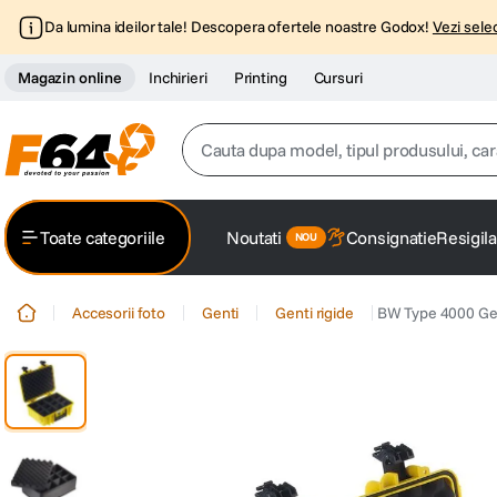
Da lumina ideilor tale! Descopera ofertele noastre Godox!
Vezi selec
Magazin online
Inchirieri
Printing
Cursuri
Cauta dupa model, tipul produsului, caracter
Top Cautari
Toate categoriile
Noutati
Consignatie
Resigila
canon g7x
1
.
Accesorii foto
Genti
Genti rigide
BW Type 4000 Gea
trepied
2
.
trepied telefon
3
.
peak design
4
.
lavaliera
5
.