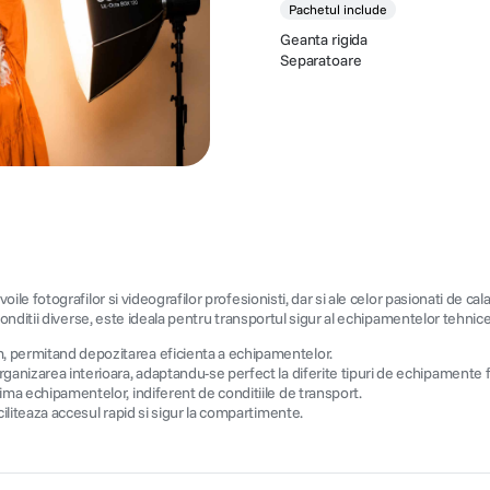
Pachetul include
Geanta rigida
Separatoare
 fotografilor si videografilor profesionisti, dar si ale celor pasionati de cala
ditii diverse, este ideala pentru transportul sigur al echipamentelor tehnice i
, permitand depozitarea eficienta a echipamentelor.
organizarea interioara, adaptandu-se perfect la diferite tipuri de echipamente 
ma echipamentelor, indiferent de conditiile de transport.
iliteaza accesul rapid si sigur la compartimente.