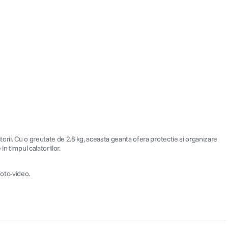
torii. Cu o greutate de 2.8 kg, aceasta geanta ofera protectie si organizare
n timpul calatoriilor.
foto-video.