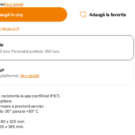
lei
Vezi detalii
augă în coș
Adaugă la favorite
 (Sectorul 3)
ie
 luni.
Persoană juridică: 360 luni.
AP
n platformă.
Vezi detalii
 rezistenta la apa (certificat IP67)
opilena
are a presiunii aerului
la -30° pana la +80° C
 180 x 325 mm
165 x 385 mm