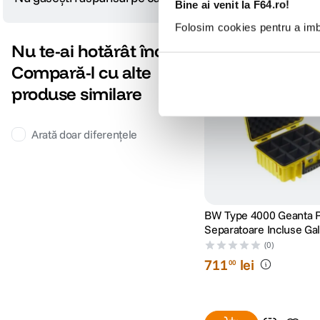
Bine ai venit la F64.ro!
Folosim cookies pentru a imbu
Nu te-ai hotărât încă?
Compară-l cu alte
produse similare
Arată doar diferențele
BW Type 4000 Geanta R
Separatoare Incluse Ga
(0)
711
lei
00