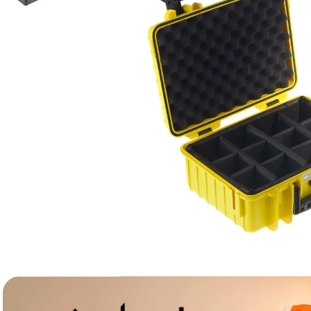
canon sx740 hs
6
.
card memorie
7
.
sony fx
8
.
dji mic mini
9
.
dji osmo pocket 4
10
.