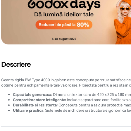
Descriere
Geanta rigida BW Type 4000 in galben este conceputa pentru a satisface nevoile
optime pentru echipamentele tale valoroase. Proiectata pentru a rezista in con
Capacitate generoasa
: Dimensiuni exterioare de 420 x 325 x 180 mm
Compartimentare inteligenta
: Include separatoare care faciliteaza 
Durabilitate si rezistenta
: Conceputa pentru a asigura protectie maxi
Utilizare practica
: Sistemele de inchidere si structura ergonomica fac