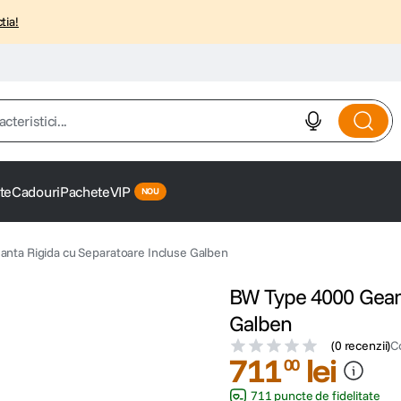
tia!
istici...
te
Cadouri
Pachete
VIP
nta Rigida cu Separatoare Incluse Galben
BW Type 4000 Geant
Galben
(
0 recenzii
)
C
711
lei
00
711 puncte de fidelitate