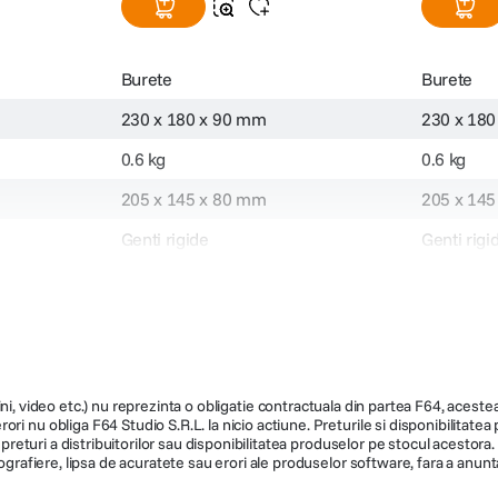
Burete
Burete
230 x 180 x 90 mm
230 x 18
0.6 kg
0.6 kg
205 x 145 x 80 mm
205 x 14
Genti rigide
Genti rigi
127062
127065
ni, video etc.) nu reprezinta o obligatie contractuala din partea F64, acestea 
ri nu obliga F64 Studio S.R.L. la nicio actiune. Preturile si disponibilitate
de preturi a distribuitorilor sau disponibilitatea produselor pe stocul acesto
ografiere, lipsa de acuratete sau erori ale produselor software, fara a anunta