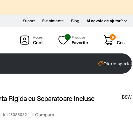
Suport
Evenimente
Blog
Ai nevoie de ajutor?
0
Produse
0
In
Cont
Favorite
Cos
Oferte special
a Rigida cu Separatoare Incluse
B&W
Compara
od
:
125085082