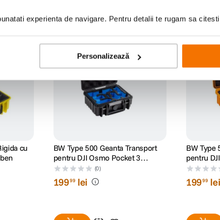
natati experienta de navigare. Pentru detalii te rugam sa citest
Personalizează
igida cu
BW Type 500 Geanta Transport
BW Type 5
lben
pentru DJI Osmo Pocket 3
pentru DJ
Creator Combo Negru
Creator C
(0)
199
lei
199
le
99
99