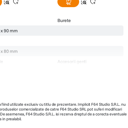
Burete
0 x 90 mm
5 x 80 mm
de
Accesorii genti
112308
fiind utilizate exclusiv cu titlu de prezentare. Implicit F64 Studio S.R.L. nu
a produselor comercializate de catre F64 Studio SRL pot suferi modificari
ra. De asemenea, F64 Studio S.R.L. isi rezerva dreptul de a corecta eventuale
 in prealabil.