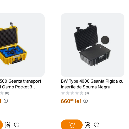
500 Geanta transport
BW Type 4000 Geanta Rigida cu
JI Osmo Pocket 3
Insertie de Spuma Negru
Combo Galben
(0)
(0)
i
660
lei
00