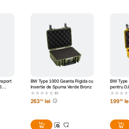
nsport
BW Type 1000 Geanta Rigida cu
BW Type 
3
Insertie de Spuma Verde Bronz
pentru D
u
Creator 
(0)
263
lei
199
le
00
99