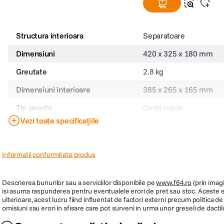
Structura interioara
Separatoare
Dimensiuni
420 x 325 x 180 mm
Greutate
2.8 kg
Dimensiuni interioare
385 x 265 x 165 mm
Tip geanta
Genti rigide
Vezi toate specificațiile
Cod producator
112261
Informatii conformitate produs
Descrierea bunurilor sau a serviciilor disponibile pe
www.f64.ro
(prin imagi
isi asuma raspunderea pentru eventualele erori de pret sau stoc. Aceste ero
ulterioare, acest lucru fiind influentat de factori externi precum politica 
omisiuni sau erori in afisare care pot surveni in urma unor greseli de dactil