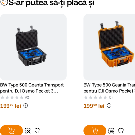
S-ar putea să-ți placă și
BW Type 500 Geanta Transport
BW Type 500 Geanta Tra
pentru DJI Osmo Pocket 3
pentru DJI Osmo Pocket 
Creator Combo Negru
Creator Combo Portocali
(0)
(0)
199
lei
199
lei
99
99