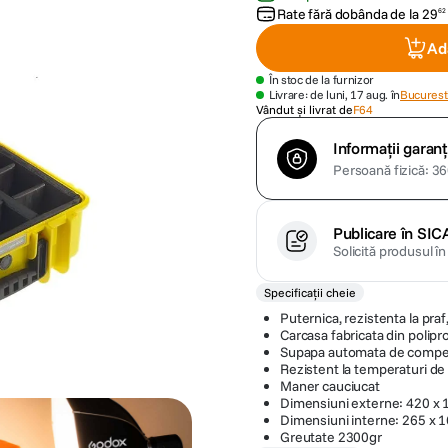
Rate fără dobânda de la
29
62
Ad
În stoc de la furnizor
Livrare: de luni, 17 aug. în
Bucuresti
Vândut și livrat de
F64
Informații garanț
Persoană fizică: 360
Publicare în SIC
Solicită produsul î
Specificații cheie
Puternica, rezistenta la praf,
Carcasa fabricata din polipr
Supapa automata de compens
Rezistent la temperaturi de 
Maner cauciucat
Dimensiuni externe: 420 x
Dimensiuni interne: 265 x 
Greutate 2300gr