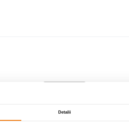
Scrie prima recenzie
Detalii