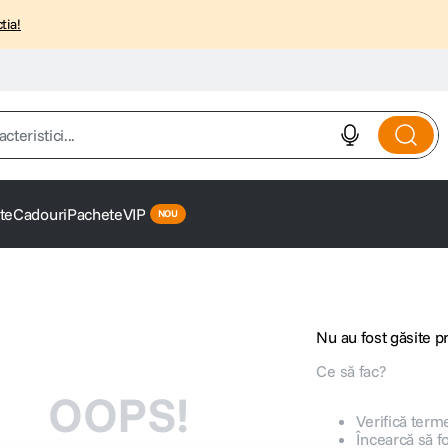
tia!
istici...
te
Cadouri
Pachete
VIP
Nu au fost găsite 
Ce să fac?
OOPS!
Verifică terme
Încearcă să f