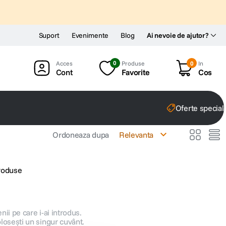
Suport
Evenimente
Blog
Ai nevoie de ajutor?
0
Produse
0
In
Cont
Favorite
Cos
Oferte special
Ordoneaza dupa
Relevanta
produse
nii pe care i-ai introdus.
olosești un singur cuvânt.