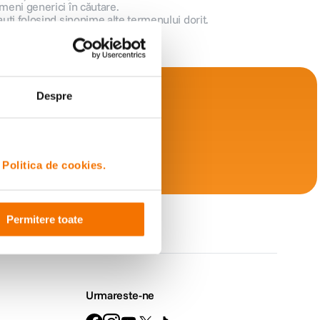
meni generici în căutare.
auți folosind sinonime alte termenului dorit.
Despre
i
Politica de cookies.
Retur
Permitere toate
simplu
Urmareste-ne