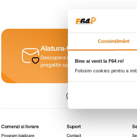
lavaliera
6
.
card memorie
7
.
dji mic mini
8
.
Consimțământ
Alatura-te comunitatii creatori
dji osmo
9
.
Descopera inspiratie, recomandari utile, gh
Bine ai venit la F64.ro!
pregatite special pentru tine.
insta 360
10
.
Folosim cookies pentru a imbu
Consultanta
specializata
Comenzi si livrare
Suport
Se
Program loializare
Contact
Se