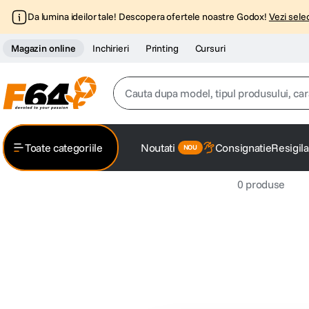
Da lumina ideilor tale! Descopera ofertele noastre Godox!
Vezi selec
Magazin online
Inchirieri
Printing
Cursuri
Cauta dupa model, tipul produsului, caracter
Top Cautari
Toate categoriile
Noutati
Consignatie
Resigila
canon g7x
1
.
0
produse
trepied
2
.
trepied telefon
3
.
peak design
4
.
canon sx740 hs
5
.