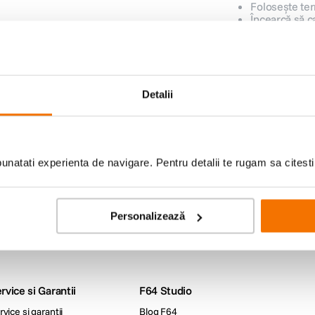
Folosește ter
Încearcă să c
Detalii
lor
iduri foto-video si oferte
natati experienta de navigare. Pentru detalii te rugam sa citest
Livrare gratuita peste
Plata in
Ridicare din
Personalizează
499lei
rate
magazin
rvice si Garantii
F64 Studio
rvice si garantii
Blog F64