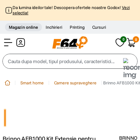
Da lumina ideilor tale! Descopera ofertele noastre Godox!
Vezi
selectia!
Magazin online
Inchirieri
Printing
Cursuri
0
0
Cont
Cauta dupa model, tipul produsului, caracteristici...
Top Cautari
Smart home
Camere supraveghere
Brinno AFB1000 Ki
canon g7x
1
.
trepied
2
.
trepied telefon
3
.
Brinno AFB1000 Kit Extensie pentru
BRINNO
peak design
4
.