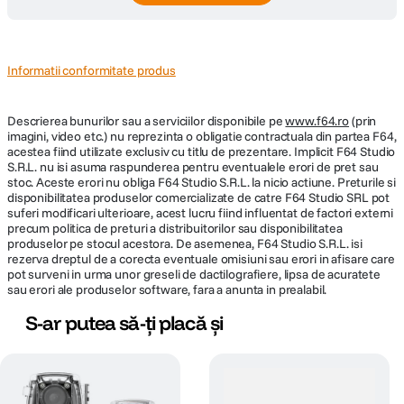
Informatii conformitate produs
Descrierea bunurilor sau a serviciilor disponibile pe
www.f64.ro
(prin
imagini, video etc.) nu reprezinta o obligatie contractuala din partea F64,
acestea fiind utilizate exclusiv cu titlu de prezentare. Implicit F64 Studio
S.R.L. nu isi asuma raspunderea pentru eventualele erori de pret sau
stoc. Aceste erori nu obliga F64 Studio S.R.L. la nicio actiune. Preturile si
disponibilitatea produselor comercializate de catre F64 Studio SRL pot
suferi modificari ulterioare, acest lucru fiind influentat de factori externi
precum politica de preturi a distribuitorilor sau disponibilitatea
produselor pe stocul acestora. De asemenea, F64 Studio S.R.L. isi
rezerva dreptul de a corecta eventuale omisiuni sau erori in afisare care
pot surveni in urma unor greseli de dactilografiere, lipsa de acuratete
sau erori ale produselor software, fara a anunta in prealabil.
S-ar putea să-ți placă și