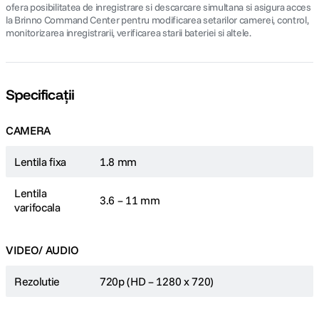
ofera posibilitatea de inregistrare si descarcare simultana si asigura acces
la Brinno Command Center pentru modificarea setarilor camerei, control,
monitorizarea inregistrarii, verificarea starii bateriei si altele.
Specificații
CAMERA
Lentila fixa
1.8 mm
Lentila
3.6 – 11 mm
varifocala
VIDEO/ AUDIO
Rezolutie
720p (HD – 1280 x 720)