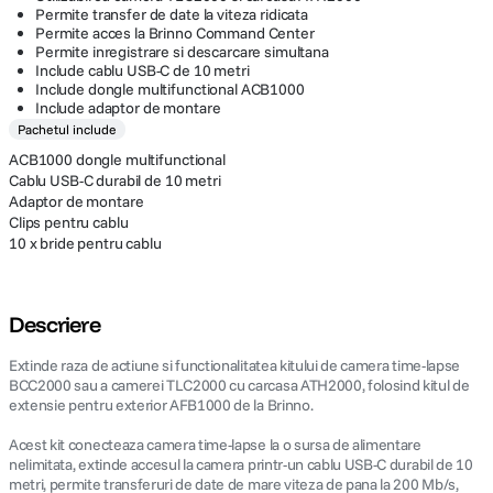
Permite transfer de date la viteza ridicata
Permite acces la Brinno Command Center
Permite inregistrare si descarcare simultana
Include cablu USB-C de 10 metri
Include dongle multifunctional ACB1000
Include adaptor de montare
Pachetul include
ACB1000 dongle multifunctional
Cablu USB-C durabil de 10 metri
Adaptor de montare
Clips pentru cablu
10 x bride pentru cablu
Descriere
Extinde raza de actiune si functionalitatea kitului de camera time-lapse
BCC2000 sau a camerei TLC2000 cu carcasa ATH2000, folosind kitul de
extensie pentru exterior AFB1000 de la Brinno.
Acest kit conecteaza camera time-lapse la o sursa de alimentare
nelimitata, extinde accesul la camera printr-un cablu USB-C durabil de 10
metri, permite transferuri de date de mare viteza de pana la 200 Mb/s,