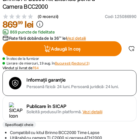
Camera BCC2000
canon sx740 hs
5
.
(
0 recenzii
)
Cod
:
125086990
869
lei
99
lavaliera
6
.
869 puncte de fidelitate
Rate fără dobânda de la
36
lei
Vezi detalii
24
ulanzi
7
.
Adaugă în coș
godox
8
.
În stoc de la furnizor
Livrare: de miercuri, 19 aug. în
Bucuresti (Sectorul 3)
Vândut și livrat de
F64
card memorie
9
.
Informații garanție
Persoană fizică: 24 luni.
Persoană juridică: 24 luni.
nou
10
.
Publicare în SICAP
Solicită produsul în platformă.
Vezi detalii
Specificații cheie
Compatibil cu kitul Brinno BCC2000 Time-Lapse
Utilizabil cu camera TLC2000 si carcasa ATH2000