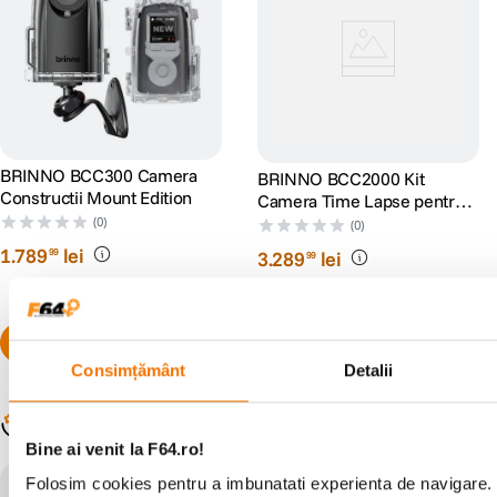
BRINNO BCC300 Camera
BRINNO BCC2000 Kit
Constructii Mount Edition
Camera Time Lapse pentru
Constructii
(0)
(0)
1
.
789
lei
99
3
.
289
lei
99
Consimțământ
Detalii
Populare în aceeași categorie
Bine ai venit la F64.ro!
Folosim cookies pentru a imbunatati experienta de navigare. 