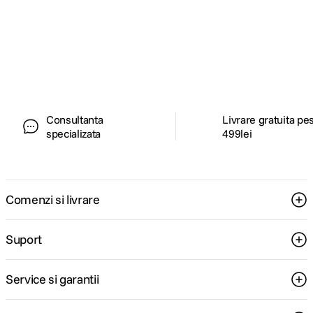
Alatura-te comunitatii creatorilor
Descopera inspiratie, recomandari utile,
ghiduri foto-video si oferte pregatite special
pentru tine.
Consultanta
Livrare gratuita pe
specializata
499lei
Comenzi si livrare
Suport
Service si garantii