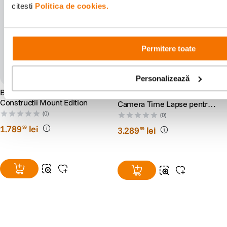
citesti
Politica de cookies.
Permitere toate
Personalizează
BRINNO BCC300 Camera
BRINNO BCC2000 Kit
Constructii Mount Edition
Camera Time Lapse pentru
Constructii
(0)
(0)
1
.
789
lei
99
3
.
289
lei
99