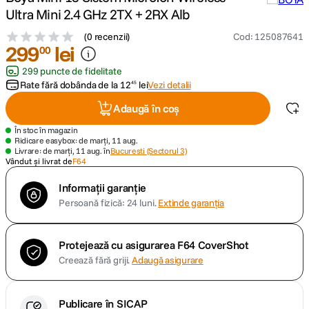
Ultra Mini 2.4 GHz 2TX + 2RX Alb
canon sx740 hs
5
.
(
0 recenzii
)
Cod
:
125087641
299
lei
00
lavaliera
6
.
299 puncte de fidelitate
Rate fără dobânda de la
12
lei
Vezi detalii
45
card memorie
7
.
Adaugă în coș
ulanzi
8
.
În stoc în magazin
Ridicare easybox: de marți, 11 aug.
Livrare: de marți, 11 aug. în
Bucuresti (Sectorul 3)
insta 360
Vândut și livrat de
F64
9
.
Informații garanție
godox
10
.
Persoană fizică: 24 luni.
Extinde garanția
Protejează cu asigurarea F64 CoverShot
Creează fără griji.
Adaugă asigurare
Publicare în SICAP