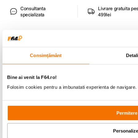
Consultanta
Livrare gratuita pe
specializata
499lei
Comenzi si livrare
Consimțământ
Detali
Suport
Bine ai venit la F64.ro!
Service si garantii
Folosim cookies pentru a imbunatati experienta de navigare. P
F64 Studio
Permitere
Urmareste-ne
Personaliz