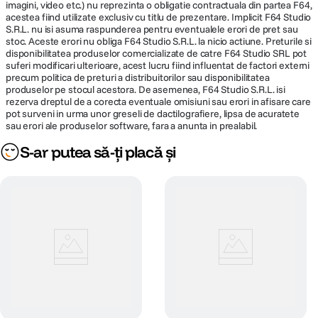
imagini, video etc.) nu reprezinta o obligatie contractuala din partea F64,
acestea fiind utilizate exclusiv cu titlu de prezentare. Implicit F64 Studio
S.R.L. nu isi asuma raspunderea pentru eventualele erori de pret sau
stoc. Aceste erori nu obliga F64 Studio S.R.L. la nicio actiune. Preturile si
disponibilitatea produselor comercializate de catre F64 Studio SRL pot
suferi modificari ulterioare, acest lucru fiind influentat de factori externi
precum politica de preturi a distribuitorilor sau disponibilitatea
produselor pe stocul acestora. De asemenea, F64 Studio S.R.L. isi
rezerva dreptul de a corecta eventuale omisiuni sau erori in afisare care
pot surveni in urma unor greseli de dactilografiere, lipsa de acuratete
sau erori ale produselor software, fara a anunta in prealabil.
S-ar putea să-ți placă și