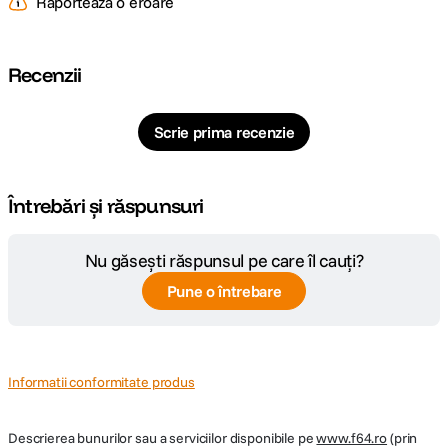
Raportează o eroare
CARACTERISTICI GENERALE:
Recenzii
Alimentare
Acumulator integrat/ Port incarcare USB C
Scrie prima recenzie
DETALII PRODUCATOR
Cod producator
1018310334
Întrebări și răspunsuri
Nu găsești răspunsul pe care îl cauți?
Pune o întrebare
Informatii conformitate produs
Descrierea bunurilor sau a serviciilor disponibile pe
www.f64.ro
(prin