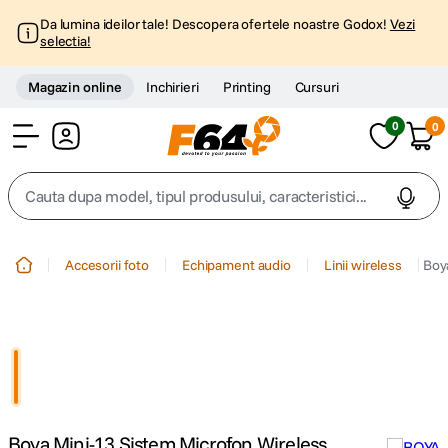
Da lumina ideilor tale! Descopera ofertele noastre Godox!
Vezi
selectia!
Magazin online
Inchirieri
Printing
Cursuri
0
0
Cont
Cauta dupa model, tipul produsului, caracteristici...
Top Cautari
Accesorii foto
Echipament audio
Linii wireless
Boya
canon g7x
1
.
trepied
2
.
trepied telefon
3
.
Boya Mini-13 Sistem Microfon Wireless
peak design
4
.