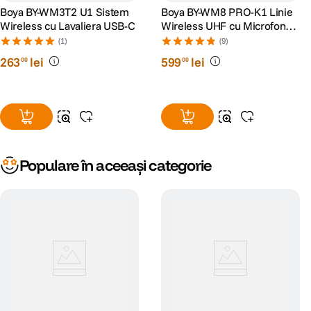
Boya BY-WM3T2 U1 Sistem
Boya BY-WM8 PRO-K1 Linie
Wireless cu Lavaliera USB-C
Wireless UHF cu Microfon
Lavaliera (TX+RX)
(1)
(9)
263
lei
599
lei
00
00
Populare în aceeași categorie