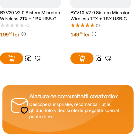
BY-V20 V2.0 Sistem Microfon
BY-V10 V2.0 Sistem Microfon
Wireless 2TX + 1RX USB-C
Wireless 1TX + 1RX USB-C
(0)
(1)
199
lei
149
lei
00
00
Alatura-te comunitatii creatorilor
Descopera inspiratie, recomandari utile,
ghiduri foto-video si oferte pregatite special
pentru tine.