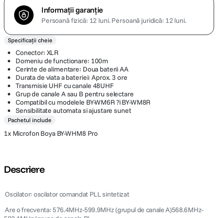
Informații garanție
Persoană fizică: 12 luni.
Persoană juridică: 12 luni.
Specificații cheie
Conector: XLR
Domeniu de functionare: 100m
Cerinte de alimentare: Doua baterii AA
Durata de viata a bateriei: Aprox. 3 ore
Transmisie UHF cu canale 48UHF
Grup de canale A sau B pentru selectare
Compatibil cu modelele BY-WM6R ?i BY-WM8R
Sensibilitate automata si ajustare sunet
Pachetul include
1x Microfon Boya BY-WHM8 Pro
Descriere
 Oscilator: oscilator comandat PLL sintetizat
 Are o frecventa: 576.4MHz-599.9MHz (grupul de canale A)568.6MHz-