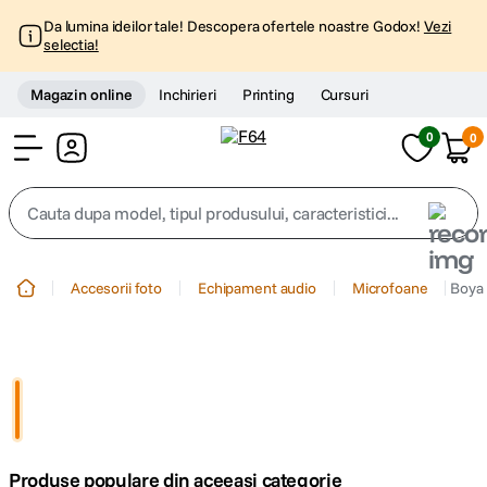
Da lumina ideilor tale! Descopera ofertele noastre Godox!
Vezi
selectia!
Magazin online
Inchirieri
Printing
Cursuri
0
0
Cont
Cauta dupa model, tipul produsului, caracteristici...
Top Cautari
Accesorii foto
Echipament audio
Microfoane
Boya
canon g7x
1
.
trepied
2
.
trepied telefon
3
.
Produse populare din aceeasi categorie
peak design
4
.