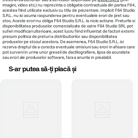
imagini, video etc.) nu reprezinta o obligatie contractuala din partea F64,
acestea fiind utilizate exclusiv cu titlu de prezentare. Implicit F64 Studio
S.R.L. nu isi asuma raspunderea pentru eventualele erori de pret sau
stoc. Aceste erori nu obliga F64 Studio S.R.L. la nicio actiune. Preturile si
disponibilitatea produselor comercializate de catre F64 Studio SRL pot
suferi modificari ulterioare, acest lucru fiind influentat de factori externi
precum politica de preturi a distribuitorilor sau disponibilitatea
produselor pe stocul acestora. De asemenea, F64 Studio S.R.L. isi
rezerva dreptul de a corecta eventuale omisiuni sau erori in afisare care
pot surveni in urma unor greseli de dactilografiere, lipsa de acuratete
sau erori ale produselor software, fara a anunta in prealabil.
S-ar putea să-ți placă și