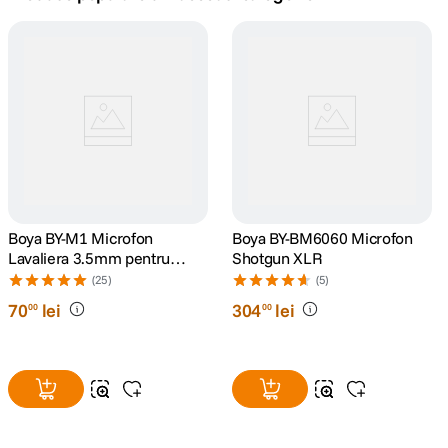
canon sx740 hs
5
.
lavaliera
6
.
card memorie
7
.
dji mic mini
8
.
dji osmo
Boya BY-M1 Microfon
9
.
Boya BY-BM6060 Microfon
Lavaliera 3.5mm pentru
Shotgun XLR
Smartphone si Camera
insta 360
(25)
(5)
10
.
70
lei
304
lei
00
00