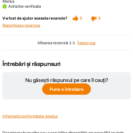
Marius
Achizitie verificata
V-a fost de ajutor aceasta recenzie?
0
0
Raporteaza recenzia
afisarea recenzia
1-1
Înapoi sus
Întrebări și răspunsuri
Nu găsești răspunsul pe care îl cauți?
Pune o întrebare
Informatii conformitate produs
Descrierea bunurilor sau a serviciilor disponibile pe
www.f64.ro
(prin