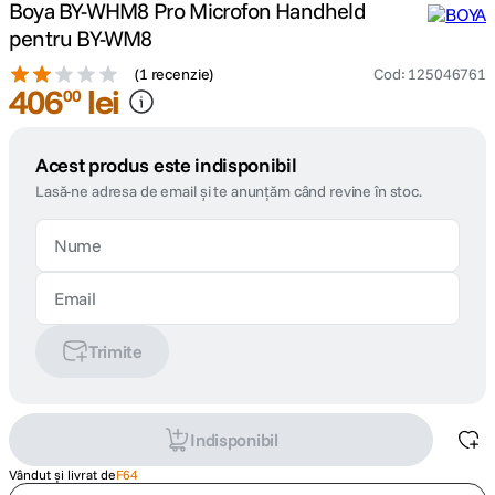
Boya BY-WHM8 Pro Microfon Handheld
pentru BY-WM8
(
1 recenzie
)
Cod
:
125046761
406
lei
00
Acest produs este indisponibil
Lasă-ne adresa de email și te anunțăm când revine în stoc.
Trimite
Indisponibil
Vândut și livrat de
F64