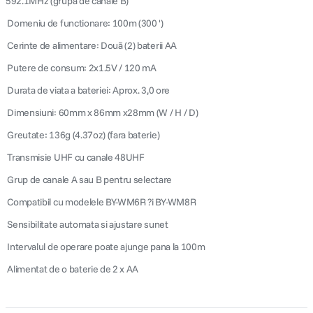
592.1MHz (grupa de canale B)
 Domeniu de functionare: 100m (300 ')
 Cerinte de alimentare: Douã (2) baterii AA
 Putere de consum: 2x1.5V / 120 mA
 Durata de viata a bateriei: Aprox. 3,0 ore
 Dimensiuni: 60mm x 86mm x28mm (W / H / D)
 Greutate: 136g (4.37oz) (fara baterie)
 Transmisie UHF cu canale 48UHF
 Grup de canale A sau B pentru selectare
 Compatibil cu modelele BY-WM6R ?i BY-WM8R
 Sensibilitate automata si ajustare sunet
 Intervalul de operare poate ajunge pana la 100m
 Alimentat de o baterie de 2 x AA