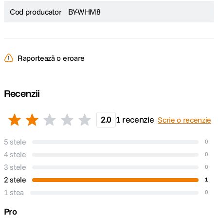
Cod producator
BY-WHM8
Raportează o eroare
Recenzii
2.0
1 recenzie
Scrie o recenzie
5 stele
0
4 stele
0
3 stele
0
2 stele
1
1 stea
0
Pro