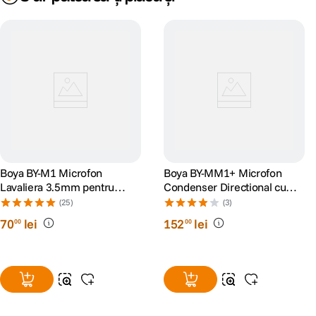
Boya BY-M1 Microfon
Boya BY-MM1+ Microfon
Lavaliera 3.5mm pentru
Condenser Directional cu
Smartphone si Camera
Alimentare
(25)
(3)
70
lei
152
lei
00
00