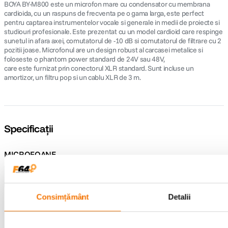
BOYA BY-M800 este un microfon mare cu condensator cu membrana
cardioida, cu un raspuns de frecventa pe o gama larga, este perfect
pentru captarea instrumentelor vocale si generale in medii de proiecte si
studiouri profesionale. Este prezentat cu un model cardioid care respinge
sunetul in afara axei, comutatorul de -10 dB si comutatorul de filtrare cu 2
pozitii joase. Microfonul are un design robust al carcasei metalice si
foloseste o phantom power standard de 24V sau 48V,
care este furnizat prin conectorul XLR standard. Sunt incluse un
amortizor, un filtru pop si un cablu XLR de 3 m.
Specificații
MICROFOANE
Tip Microfon
Studio
Consimțământ
Detalii
Conector
XLR
Tip Captare
Cardioid