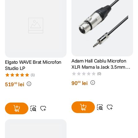
Adam Hall Cablu Microfon
Elgato WAVE Brat Microfon
XLR Mama la Jack 3.5mm
Studio LP
Tata 3m
(0)
(1)
90
lei
00
519
lei
00