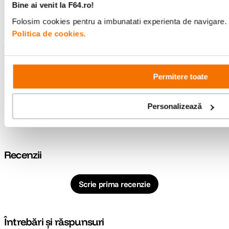
Bine ai venit la F64.ro!
Utilizare
Podcast/ Broadcast
Folosim cookies pentru a imbunatati experienta de navigare. P
Politica de cookies.
CARACTERISTICI GENERALE:
Alimentare
Phantom Power
Permitere toate
Personalizează
Raportează o eroare
Recenzii
Scrie prima recenzie
Întrebări și răspunsuri