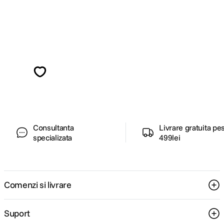
Alatura-te comunitatii creatorilor
Descopera inspiratie, recomandari utile,
ghiduri foto-video si oferte pregatite special
pentru tine.
Consultanta
Livrare gratuita pe
specializata
499lei
Comenzi si livrare
Suport