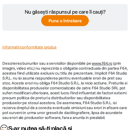
Nu găsești răspunsul pe care îl cauți?
Pune o întrebare
Informatii conformitate produs
Descrierea bunurilor sau a serviciilor disponibile pe
www.f64.ro
(prin
imagini, video etc.) nu reprezinta o obligatie contractuala din partea F64,
acestea fiind utilizate exclusiv cu titlu de prezentare. Implicit F64 Studio
S.R.L. nu isi asuma raspunderea pentru eventualele erori de pret sau
stoc. Aceste erori nu obliga F64 Studio S.R.L. la nicio actiune. Preturile si
disponibilitatea produselor comercializate de catre F64 Studio SRL pot
suferi modificari ulterioare, acest lucru fiind influentat de factori externi
precum politica de preturi a distribuitorilor sau disponibilitatea
produselor pe stocul acestora. De asemenea, F64 Studio S.R.L. isi
rezerva dreptul de a corecta eventuale omisiuni sau erori in afisare care
pot surveni in urma unor greseli de dactilografiere, lipsa de acuratete
sau erori ale produselor software, fara a anunta in prealabil.
S-ar putea să-ți placă și