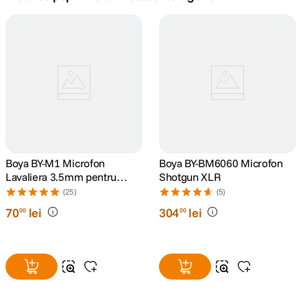
canon sx740 hs
5
.
lavaliera
6
.
card memorie
7
.
dji mic mini
8
.
dji osmo
Boya BY-M1 Microfon
9
.
Boya BY-BM6060 Microfon
Lavaliera 3.5mm pentru
Shotgun XLR
Smartphone si Camera
insta 360
(25)
(5)
10
.
70
lei
304
lei
00
00