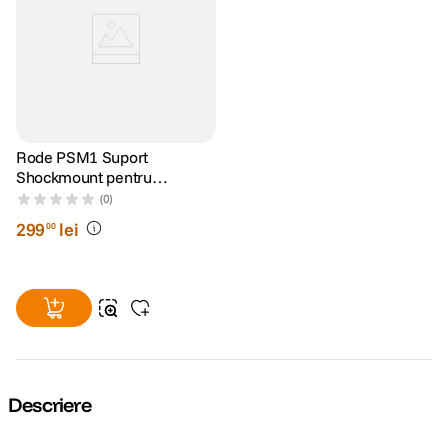
Rode PSM1 Suport
Shockmount pentru
Microfon de Studio
(0)
299
lei
00
Descriere