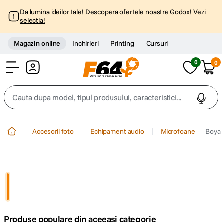
Da lumina ideilor tale! Descopera ofertele noastre Godox!
Vezi
selectia!
Magazin online
Inchirieri
Printing
Cursuri
0
0
Cont
Cauta dupa model, tipul produsului, caracteristici...
Top Cautari
Accesorii foto
Echipament audio
Microfoane
Boya
canon g7x
1
.
trepied
2
.
trepied telefon
3
.
Produse populare din aceeasi categorie
peak design
4
.