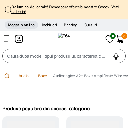
Da lumina ideilor tale! Descopera ofertele noastre Godox!
Vezi
selectia!
Magazin online
Inchirieri
Printing
Cursuri
0
0
Cont
Cauta dupa model, tipul produsului, caracteristici...
Top Cautari
Audio
Boxe
Audioengine A2+ Boxe Amplificate Wireles
canon g7x
1
.
trepied
2
.
Produse populare din aceeasi categorie
trepied telefon
3
.
peak design
4
.