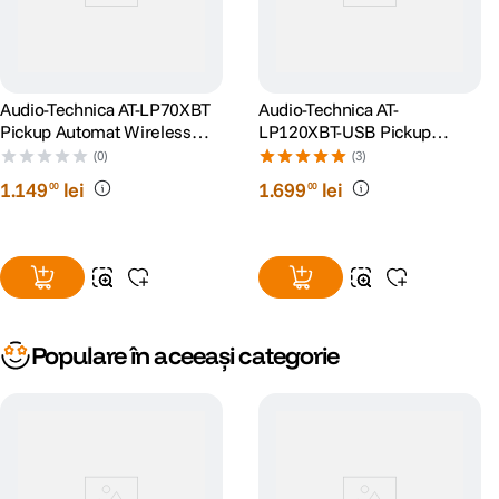
Audio-Technica AT-LP70XBT
Audio-Technica AT-
Pickup Automat Wireless
LP120XBT-USB Pickup
Belt-Drive Alb Argintiu
Stereo cu USB Negru
(0)
(3)
1
.
149
lei
1
.
699
lei
00
00
Populare în aceeași categorie