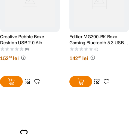
Creative Pebble Boxe
Edifier MG300-BK Boxa
Desktop USB 2.0 Alb
Gaming Bluetooth 5.3 USB-A
RGB Negru
(0)
(0)
152
lei
142
lei
00
00
Alatura-te comunitatii creatorilor
Descopera inspiratie, recomandari utile,
ghiduri foto-video si oferte pregatite special