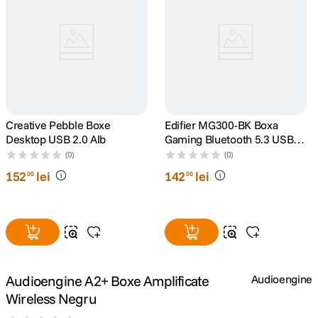
canon sx740 hs
5
.
lavaliera
6
.
sony fx
7
.
Creative Pebble Boxe
Edifier MG300-BK Boxa
card memorie
8
.
Desktop USB 2.0 Alb
Gaming Bluetooth 5.3 USB-A
RGB Negru
(0)
(0)
dji mic mini
9
.
152
lei
142
lei
00
00
dji osmo
10
.
Audioengine A2+ Boxe Amplificate
Audioengine
Wireless Negru