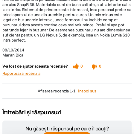
am ales SnapR 35. Materialele sunt de buna calitate, atat la interior cat si
la exterior. Sistemul de prindere este interesant, insa personal prefer sa
prind aparatul de una din urechile pentru curea. Un mic minus este
legat de buzunarele laterale, unde fermoarul nu inchide complet
buzunarul daca acesta contine ceva mai voluminos. Praful si apa pot
patrunde lejer in buzunar. De asemenea buzunarul nu are dimensiunea
suficienta pentru un LG Nexus 5, de exemplu, insa un Nokia Lumia 610
intra perfect.
08/10/2014
Marian Bica
V-a fost de ajutor aceasta recenzie?
0
0
Raporteaza recenzia
afisarea recenzia
1-1
Înapoi sus
Întrebări și răspunsuri
Nu găsești răspunsul pe care îl cauți?