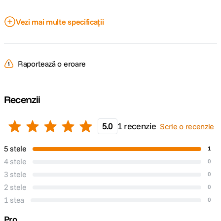
DETALII PRODUCATOR
Vezi mai multe specificații
Cod producator
SNAPR 35
Raportează o eroare
Recenzii
5.0
1 recenzie
Scrie o recenzie
5 stele
1
4 stele
0
3 stele
0
2 stele
0
1 stea
0
Pro