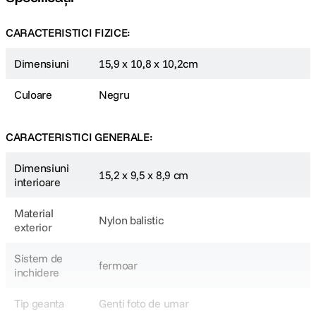
CARACTERISTICI FIZICE:
Dimensiuni
15,9 x 10,8 x 10,2cm
Culoare
Negru
CARACTERISTICI GENERALE:
Dimensiuni
15,2 x 9,5 x 8,9 cm
interioare
Material
Nylon balistic
exterior
Sistem de
fermoar
inchidere
Tip geanta
Genti foto de umar