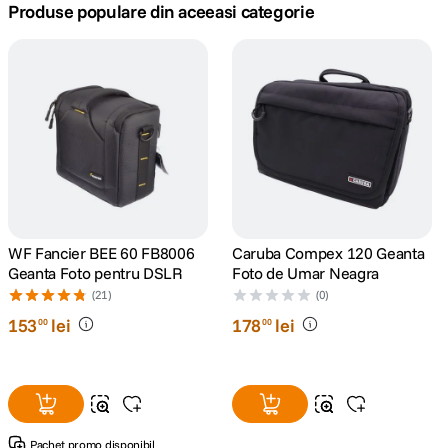
Produse populare din aceeasi categorie
canon sx740 hs
5
.
lavaliera
6
.
sony fx
7
.
card memorie
8
.
dji mic mini
9
.
WF Fancier BEE 60 FB8006
Caruba Compex 120 Geanta
Geanta Foto pentru DSLR
Foto de Umar Neagra
dji osmo
10
.
(21)
(0)
153
lei
178
lei
00
00
Pachet promo disponibil