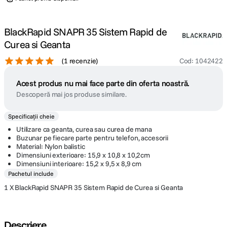
BlackRapid SNAPR 35 Sistem Rapid de
Curea si Geanta
(
1 recenzie
)
Cod
:
1042422
Acest produs nu mai face parte din oferta noastră.
Descoperă mai jos produse similare.
Specificații cheie
Utilizare ca geanta, curea sau curea de mana
Buzunar pe fiecare parte pentru telefon, accesorii
Material: Nylon balistic
Dimensiuni exterioare: 15,9 x 10,8 x 10,2cm
Dimensiuni interioare: 15,2 x 9,5 x 8,9 cm
Pachetul include
1 X BlackRapid SNAPR 35 Sistem Rapid de Curea si Geanta
Descriere