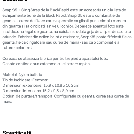
Snapr35 + Sling Strap de la BlackRapid este un accesoriu unic la lista de
echipamente bune de la Black Rapid. Snapr35 este o combinatie de
geanta si curea de fixare care va permite sa glisati pur si simplu camera
din geanta si sa o ridicati la nivelul ochilor. Deoarece aparatul foto este
intotdeauna legat de geanta, nu exista niciodata grija de a-l pierde sau uita
oriunde. Fabricat din nailon balistic rezistent, Snapr35 poate fi folosit fie ca
geanta, fie ca cingatoare sau curea de mana - sau ca o combinatie a
tuturor celor trei.
Cureaua se ataseaza la priza pentru trepied a aparatului foto.
Geanta contine doua catarame cu eliberare rapida.
Material: Nylon balistic
Tip de inchidere: Fermoar
Dimensiuni exterioare: 15,9 x 10,8 x 10,2cm
Dimensiuni interioare: 15,2 x 9,5 x 8,9 cm
Optiuni de purtare/transport: Configuratie cu geanta, curea sau curea de
mana
Specificații