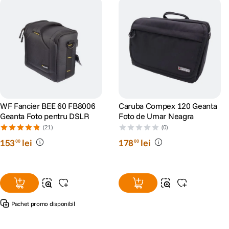
WF Fancier BEE 60 FB8006
Caruba Compex 120 Geanta
Geanta Foto pentru DSLR
Foto de Umar Neagra
(21)
(0)
153
lei
178
lei
00
00
Pachet promo disponibil