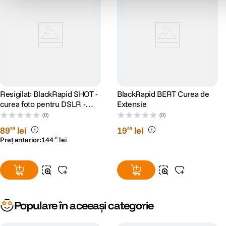
Resigilat: BlackRapid SHOT -
BlackRapid BERT Curea de
curea foto pentru DSLR -
Extensie
portocaliu - RS125014386-1
(0)
(0)
89
lei
19
lei
99
99
Preț anterior:
144
lei
78
Populare în aceeași categorie