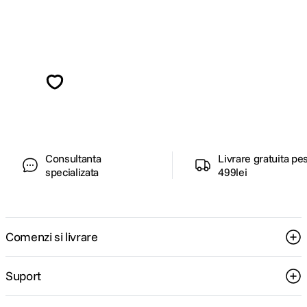
Alatura-te comunitatii creatorilor
Descopera inspiratie, recomandari utile,
ghiduri foto-video si oferte pregatite special
pentru tine.
Consultanta
Livrare gratuita pe
specializata
499lei
Comenzi si livrare
Suport