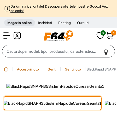
Da lumina ideilor tale! Descopera ofertele noastre Godox!
Vezi
selectia!
Magazin online
Inchirieri
Printing
Cursuri
0
0
Cont
Cauta dupa model, tipul produsului, caracteristici...
Top Cautari
Accesorii foto
Genti
Genti foto
BlackRapid SNAPR 
canon g7x
1
.
trepied
2
.
trepied telefon
3
.
peak design
4
.