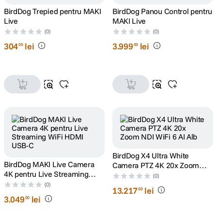
BirdDog Trepied pentru MAKI
BirdDog Panou Control pentru
canon sx740 hs
Live
MAKI Live
5
.
(0)
(0)
lavaliera
304
6
lei
.
3
.
999
lei
00
00
sony fx
7
.
card memorie
8
.
dji mic mini
9
.
dji osmo
10
.
BirdDog X4 Ultra White
BirdDog MAKI Live Camera
Camera PTZ 4K 20x Zoom
4K pentru Live Streaming
NDI WiFi 6 AI Alb
(0)
WiFi HDMI USB-C
(0)
13
.
217
lei
00
3
.
049
lei
00