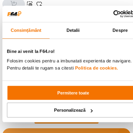
Consimțământ
Detalii
Despre
BirdDog MAKI Ultra Camera
Bine ai venit la F64.ro!
BirdDog X4 Ultra Black
PTZ 2160P 4K UHD Box 20x
Camera PTZ 4K 20x Zoom
Zoom Alb
(0)
Folosim cookies pentru a imbunatati experienta de navigare.
NDI WiFi 6 AI Negru
(0)
Pentru detalii te rugam sa citesti
Politica de cookies.
7
.
727
lei
00
13
.
217
lei
00
Permitere toate
Personalizează
Ai vizualizat toate produsele