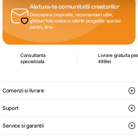
Alatura-te comunitatii creatorilor
Descopera inspiratie, recomandari utile,
ghiduri foto-video si oferte pregatite special
pentru tine.
Consultanta
Livrare gratuita pe
specializata
499lei
Comenzi si livrare
Suport
Service si garantii