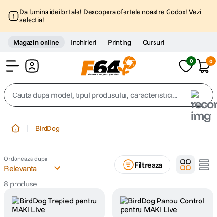
Da lumina ideilor tale! Descopera ofertele noastre Godox!
Vezi
selectia!
Magazin online
Inchirieri
Printing
Cursuri
0
0
Cont
Cauta dupa model, tipul produsului, caracteristici...
Top Cautari
BirdDog
canon g7x
1
.
Ordoneaza dupa
Filtreaza
trepied
Relevanta
2
.
8
produse
trepied telefon
3
.
peak design
4
.