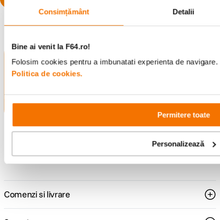
Consimțământ
Detalii
Bine ai venit la F64.ro!
Alatura-te comunitatii creatorilor
Folosim cookies pentru a imbunatati experienta de navigare. P
Descopera inspiratie, recomandari utile,
Politica de cookies.
ghiduri foto-video si oferte pregatite special
pentru tine.
Permitere toate
Consultanta
Livrare gratuita pe
Personalizează
specializata
499lei
Comenzi si livrare