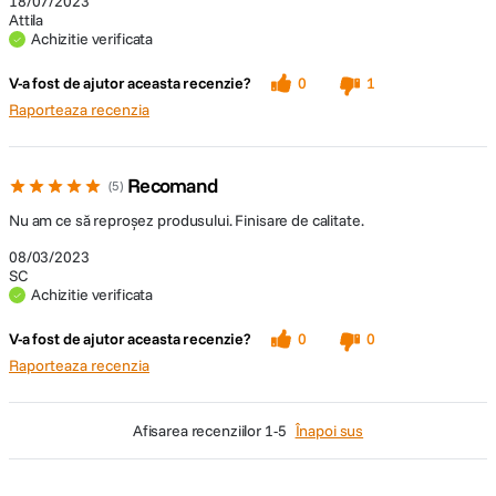
18/07/2023
Attila
Achizitie verificata
V-a fost de ajutor aceasta recenzie?
0
1
Raporteaza recenzia
Recomand
5
Nu am ce să reproșez produsului. Finisare de calitate.
08/03/2023
SC
Achizitie verificata
V-a fost de ajutor aceasta recenzie?
0
0
Raporteaza recenzia
afisarea recenziilor
1-5
Înapoi sus