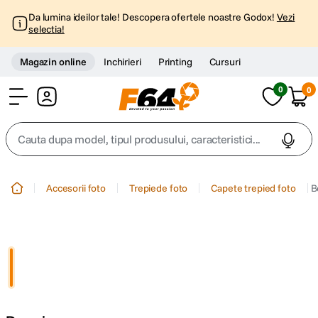
Da lumina ideilor tale! Descopera ofertele noastre Godox!
Vezi
selectia!
Magazin online
Inchirieri
Printing
Cursuri
0
0
Cont
Cauta dupa model, tipul produsului, caracteristici...
Top Cautari
Accesorii foto
Trepiede foto
Capete trepied foto
B
canon g7x
1
.
trepied
2
.
trepied telefon
3
.
peak design
4
.