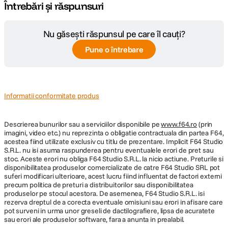
Întrebări și răspunsuri
Nu găsești răspunsul pe care îl cauți?
Pune o întrebare
Informatii conformitate produs
Descrierea bunurilor sau a serviciilor disponibile pe
www.f64.ro
(prin
imagini, video etc.) nu reprezinta o obligatie contractuala din partea F64,
acestea fiind utilizate exclusiv cu titlu de prezentare. Implicit F64 Studio
S.R.L. nu isi asuma raspunderea pentru eventualele erori de pret sau
stoc. Aceste erori nu obliga F64 Studio S.R.L. la nicio actiune. Preturile si
disponibilitatea produselor comercializate de catre F64 Studio SRL pot
suferi modificari ulterioare, acest lucru fiind influentat de factori externi
precum politica de preturi a distribuitorilor sau disponibilitatea
produselor pe stocul acestora. De asemenea, F64 Studio S.R.L. isi
rezerva dreptul de a corecta eventuale omisiuni sau erori in afisare care
pot surveni in urma unor greseli de dactilografiere, lipsa de acuratete
sau erori ale produselor software, fara a anunta in prealabil.