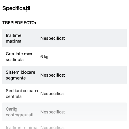
Specificații
TREPIEDE FOTO:
Inaltime
Nespecificat
maxima
Greutate max
6 kg
sustinuta
Sistem blocare
Nespecificat
segmente
Sectiuni coloana
Nespecificat
centrala
Carlig
Nespecificat
contragreutati
Inaltime minima
Nespecificat