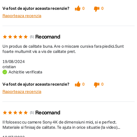
V-a fost de ajutor aceasta recenzie?
0
0
Raporteaza recenzia
Recomand
5
Un produs de calitate buna. Are o miscare cursiva fara piedici.Sunt
foarte multumit vis a vis de calitate pret.
19/08/2024
cristian
Achizitie verificata
V-a fost de ajutor aceasta recenzie?
0
0
Raporteaza recenzia
Recomand
5
Il folosesc cu camere Sony 4K de dimensiuni mici, si e perfect.
Materiale si finisaj de calitate. Te ajuta in orice situatie (la video)...