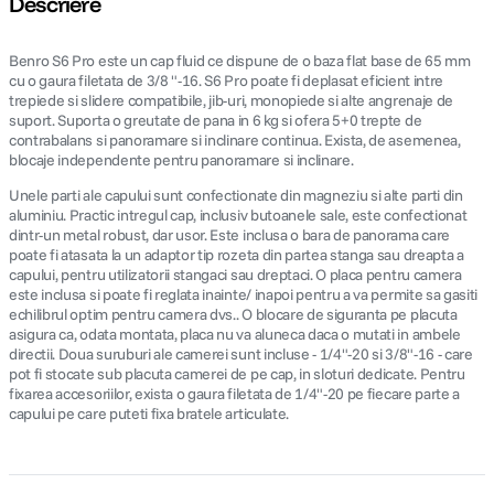
Descriere
canon sx740 hs
5
.
Benro S6 Pro este un cap fluid ce dispune de o baza flat base de 65 mm
cu o gaura filetata de 3/8 "-16. S6 Pro poate fi deplasat eficient intre
lavaliera
trepiede si slidere compatibile, jib-uri, monopiede si alte angrenaje de
6
.
suport. Suporta o greutate de pana in 6 kg si ofera 5+0 trepte de
contrabalans si panoramare si inclinare continua. Exista, de asemenea,
card memorie
7
.
blocaje independente pentru panoramare si inclinare.
Unele parti ale capului sunt confectionate din magneziu si alte parti din
dji mic mini
8
.
aluminiu. Practic intregul cap, inclusiv butoanele sale, este confectionat
dintr-un metal robust, dar usor. Este inclusa o bara de panorama care
poate fi atasata la un adaptor tip rozeta din partea stanga sau dreapta a
dji osmo
9
.
capului, pentru utilizatorii stangaci sau dreptaci. O placa pentru camera
este inclusa si poate fi reglata inainte/ inapoi pentru a va permite sa gasiti
insta 360
echilibrul optim pentru camera dvs.. O blocare de siguranta pe placuta
10
.
asigura ca, odata montata, placa nu va aluneca daca o mutati in ambele
directii. Doua suruburi ale camerei sunt incluse - 1/4"-20 si 3/8"-16 - care
pot fi stocate sub placuta camerei de pe cap, in sloturi dedicate. Pentru
fixarea accesoriilor, exista o gaura filetata de 1/4"-20 pe fiecare parte a
capului pe care puteti fixa bratele articulate.