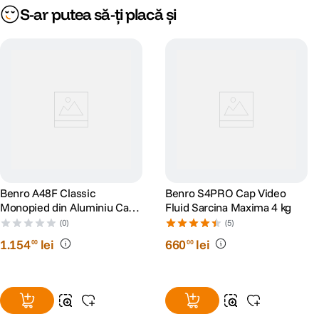
S-ar putea să-ți placă și
Benro A48F Classic
Benro S4PRO Cap Video
Monopied din Aluminiu Cap
Fluid Sarcina Maxima 4 kg
Video Fluid S4PRO
(0)
(5)
1
.
154
lei
660
lei
00
00