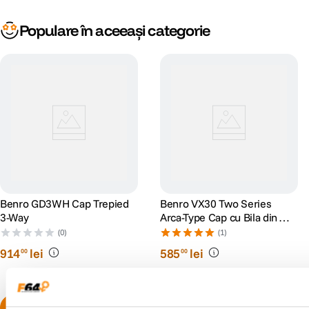
Populare în aceeași categorie
Benro GD3WH Cap Trepied
Benro VX30 Two Series
3-Way
Arca-Type Cap cu Bila din
Aluminiu
(0)
(1)
914
lei
585
lei
00
00