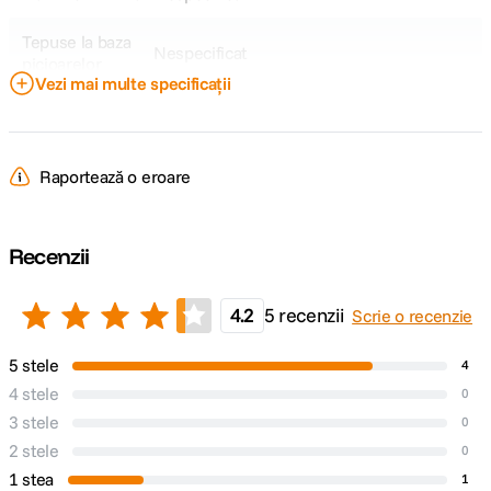
Tepuse la baza
Nespecificat
picioarelor
Vezi mai multe specificații
Dimensiune
Nespecificat
strans
Raportează o eroare
Tip cap trepied
Fluid
Tip produs
Nespecificat
Recenzii
DETALII PRODUCATOR
4.2
5 recenzii
Scrie o recenzie
Cod producator
S6PRO
5 stele
4
4 stele
0
3 stele
0
2 stele
0
1 stea
1