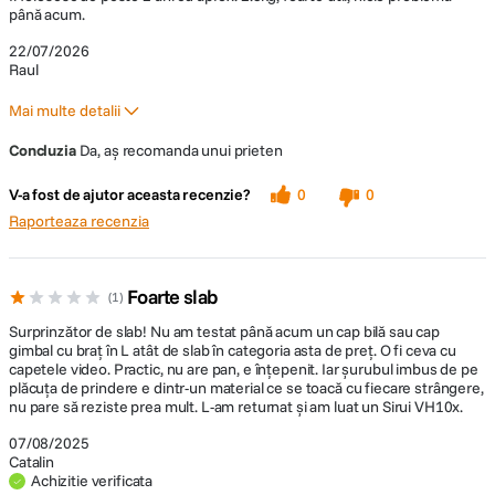
până acum.
22/07/2026
Raul
Mai multe detalii
A fost un cadou?
Nu
Concluzia
Da, aș recomanda unui prieten
V-a fost de ajutor aceasta recenzie?
0
0
Raporteaza recenzia
Foarte slab
1
Surprinzător de slab! Nu am testat până acum un cap bilă sau cap
gimbal cu braț în L atât de slab în categoria asta de preț. O fi ceva cu
capetele video. Practic, nu are pan, e înțepenit. Iar șurubul imbus de pe
plăcuța de prindere e dintr-un material ce se toacă cu fiecare strângere,
nu pare să reziste prea mult. L-am returnat și am luat un Sirui VH10x.
07/08/2025
Catalin
Achizitie verificata