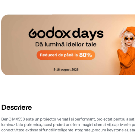
Descriere
BenQ MX550 este un proiector versatil si performant, proiectat pentru a satisfa
luminozitate puternica, acest proiector ofera imagini clare si vii, captivante pen
conectivitate extinsa si functii inteligente integrate, precum keystone ajusta