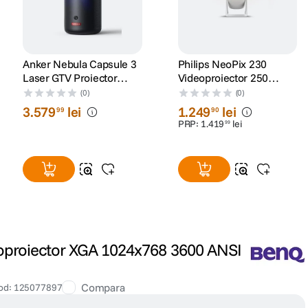
Anker Nebula Capsule 3
Philips NeoPix 230
Laser GTV Proiector
Videoproiector 250
Video Portabil 1080p
Lumeni 1280 x 720
(0)
(0)
WiFi 300 ANSI Lumeni
HDMI Wi-Fi Alb
3
.
579
lei
1
.
249
lei
99
90
Dolby Digital Negru
PRP:
1
.
419
lei
99
proiector XGA 1024x768 3600 ANSI
Compara
od
:
125077897