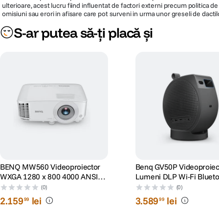
ulterioare, acest lucru fiind influentat de factori externi precum politica 
omisiuni sau erori in afisare care pot surveni in urma unor greseli de dactil
S-ar putea să-ți placă și
BENQ MW560 Videoproiector
Benq GV50P Videoproiec
WXGA 1280 x 800 4000 ANSI
Lumeni DLP Wi-Fi Bluet
lumeni DLP
Negru
(0)
(0)
2
.
159
lei
3
.
589
lei
99
99