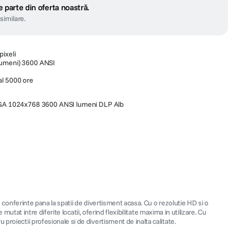
 parte din oferta noastră.
similare.
pixeli
lumeni) 3600 ANSI
al 5000 ore
GA 1024x768 3600 ANSI lumeni DLP Alb
e conferinte pana la spatii de divertisment acasa. Cu o rezolutie HD si o
mutat intre diferite locatii, oferind flexibilitate maxima in utilizare. Cu
proiectii profesionale si de divertisment de inalta calitate.