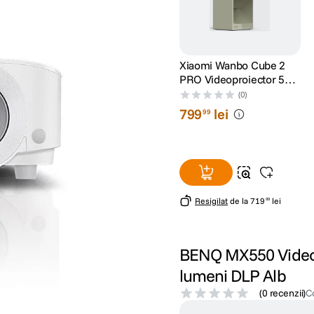
Xiaomi Wanbo Cube 2
PRO Videoproiector 500
lumeni Full HD
(0)
1920x1080 Android TV
799
lei
99
11 Verde
Resigilat
de la
719
lei
99
BENQ MX550 Video
lumeni DLP Alb
(
0 recenzii
)
C