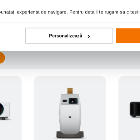
natati experienta de navigare. Pentru detalii te rugam sa citest
Scrie prima recenzie
Personalizează