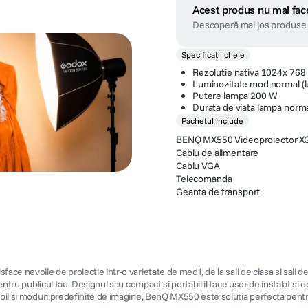
Acest produs nu mai face
Descoperă mai jos produse 
Specificații cheie
Rezolutie nativa 1024x 768 
Luminozitate mod normal (
Putere lampa 200 W
Durata de viata lampa norm
Pachetul include
BENQ MX550 Videoproiector X
Cablu de alimentare
Cablu VGA
Telecomanda
Geanta de transport
ce nevoile de proiectie intr-o varietate de medii, de la sali de clasa si sali d
tru publicul tau. Designul sau compact si portabil il face usor de instalat si de 
bil si moduri predefinite de imagine, BenQ MX550 este solutia perfecta pentru 