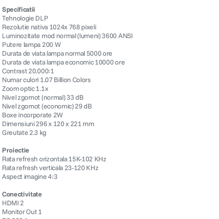
Specificatii
Tehnologie DLP
Rezolutie nativa 1024x 768 pixeli
Luminozitate mod normal (lumeni) 3600 ANSI
Putere lampa 200 W
Durata de viata lampa normal 5000 ore
Durata de viata lampa economic 10000 ore
Contrast 20.000:1
Numar culori 1.07 Billion Colors
Zoom optic 1.1x
Nivel zgomot (normal) 33 dB
Nivel zgomot (economic) 29 dB
Boxe incorporate 2W
Dimensiuni 296 x 120 x 221 mm
Greutate 2.3 kg
Proiectie
Rata refresh orizontala 15K-102 KHz
Rata refresh verticala 23-120 KHz
Aspect imagine 4:3
Conectivitate
HDMI 2
Monitor Out 1