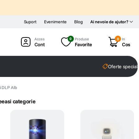
Suport
Evenimente
Blog
Ai nevoie de ajutor?
0
Produse
0
In
Cont
Favorite
Cos
Oferte special
 DLP Alb
eeasi categorie