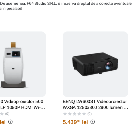
ra. De asemenea, F64 Studio S.R.L. isi rezerva dreptul de a corecta eventuale
 in prealabil.
0 Videoproiector 500
BENQ LW600ST Videoproiector
LP 1080P HDMI Wi-Fi
WXGA 1280x800 2800 lumeni
V Alb
Boxe 10W Negru
(0)
(0)
lei
5
.
439
lei
99