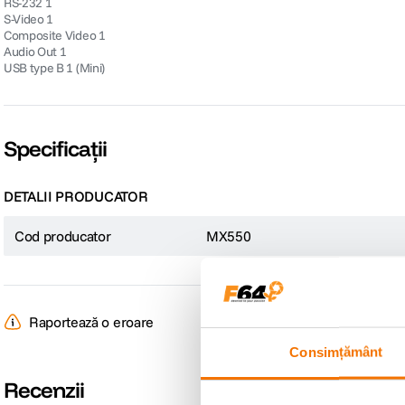
RS-232 1
S-Video 1
Composite Video 1
Audio Out 1
USB type B 1 (Mini)
Specificații
DETALII PRODUCATOR
Cod producator
MX550
Raportează o eroare
Consimțământ
Recenzii