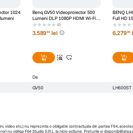
r 1024
Benq GV50 Videoproiector 500
BENQ LH6
 lumeni
Lumeni DLP 1080P HDMI Wi-Fi
Full HD 1
Android TV Alb
Boxe 10W
(0)
3
.
589
lei
6
.
279
99
99
Da
GV50
LH600ST
ni, video etc.) nu reprezinta o obligatie contractuala din partea F64, acestea 
ri nu obliga F64 Studio S.R.L. la nicio actiune. Preturile si disponibilitate