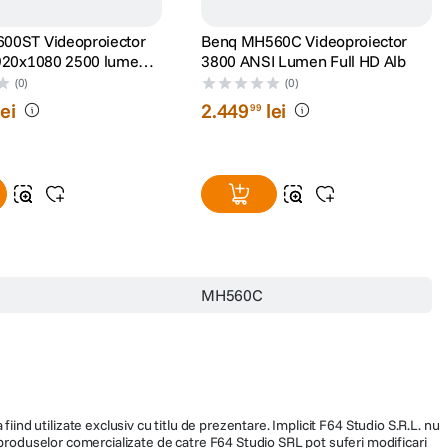
00ST Videoproiector
Benq MH560C Videoproiector
920x1080 2500 lumeni
3800 ANSI Lumen Full HD Alb
 Negru
(0)
(0)
lei
2
.
449
lei
99
MH560C
fiind utilizate exclusiv cu titlu de prezentare. Implicit F64 Studio S.R.L. nu
a produselor comercializate de catre F64 Studio SRL pot suferi modificari