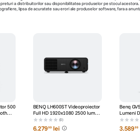
de preturi a distribuitorilor sau disponibilitatea produselor pe stocul acesto
ografiere, lipsa de acuratete sau erori ale produselor software, fara a anunta
tor 500
BENQ LH600ST Videoproiector
Benq GV5
ooth
Full HD 1920x1080 2500 lumeni
Lumeni D
Boxe 10W Negru
Android T
(0)
6
.
279
lei
3
.
589
99
99