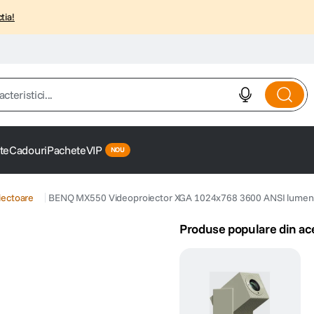
tia!
istici...
te
Cadouri
Pachete
VIP
iectoare
BENQ MX550 Videoproiector XGA 1024x768 3600 ANSI lumeni
Produse populare din ac