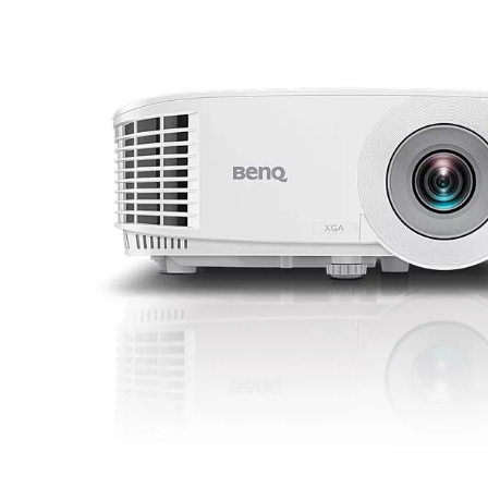
lavaliera
6
.
sony fx
7
.
card memorie
8
.
dji mic mini
9
.
dji osmo
10
.