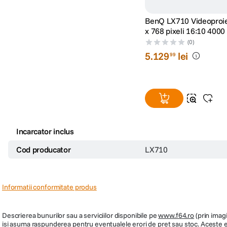
BenQ LX710 Videoproiecto
x 768 pixeli 16:10 4000
(0)
5
.
129
lei
99
Incarcator inclus
Cod producator
LX710
Informatii conformitate produs
Descrierea bunurilor sau a serviciilor disponibile pe
www.f64.ro
(prin imagi
isi asuma raspunderea pentru eventualele erori de pret sau stoc. Aceste ero