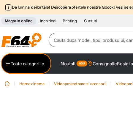
Da lumina ideilor tale! Descopera ofertele noastre Godox!
Vezi selec
Magazin online
Inchirieri
Printing
Cursuri
Cauta dupa model, tipul produsului, caracter
Top Cautari
Toate categoriile
Noutati
Consignatie
Resigila
canon g7x
1
.
Home cinema
Videoproiectoare si accesorii
Videopro
trepied
2
.
trepied telefon
3
.
peak design
4
.
canon sx740 hs
5
.