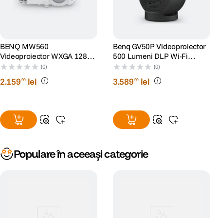
BENQ MW560
Benq GV50P Videoproiector
Videoproiector WXGA 1280 x
500 Lumeni DLP Wi-Fi
800 4000 ANSI lumeni DLP
Bluetooth Negru
(0)
(0)
2
.
159
lei
3
.
589
lei
99
99
Populare în aceeași categorie