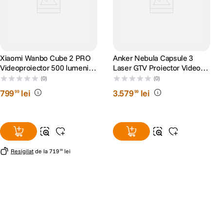
Xiaomi Wanbo Cube 2 PRO
Anker Nebula Capsule 3
Videoproiector 500 lumeni
Laser GTV Proiector Video
Full HD 1920x1080 Android
Portabil 1080p WiFi 300
(0)
(0)
TV 11 Verde
ANSI Lumeni Dolby Digital
799
lei
3
.
579
lei
99
99
Negru
Resigilat
de la
719
lei
99
Alatura-te comunitatii creatorilor