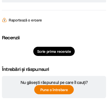
RS-232 1
S-Video 1
Audio Out 1
Audio mini Jack 1
Raportează o eroare
USB type B 1 (Mini)
Recenzii
Scrie prima recenzie
Întrebări și răspunsuri
Nu găsești răspunsul pe care îl cauți?
Pune o întrebare