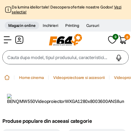
Da lumina ideilor tale! Descopera ofertele noastre Godox!
Vezi
selectia!
Magazin online
Inchirieri
Printing
Cursuri
0
0
Cont
Cauta dupa model, tipul produsului, caracteristici...
Top Cautari
Home cinema
Videoproiectoare si accesorii
Videopro
canon g7x
1
.
trepied
2
.
trepied telefon
3
.
Produse populare din aceeasi categorie
peak design
4
.