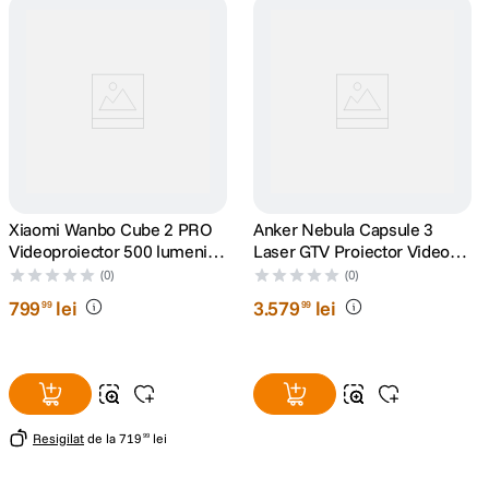
canon sx740 hs
5
.
lavaliera
6
.
sony fx
7
.
card memorie
8
.
Xiaomi Wanbo Cube 2 PRO
Anker Nebula Capsule 3
Videoproiector 500 lumeni
Laser GTV Proiector Video
dji mic mini
9
.
Full HD 1920x1080 Android
Portabil 1080p WiFi 300
(0)
(0)
TV 11 Verde
ANSI Lumeni Dolby Digital
799
lei
3
.
579
lei
dji osmo
99
99
10
.
Negru
Resigilat
de la
719
lei
99