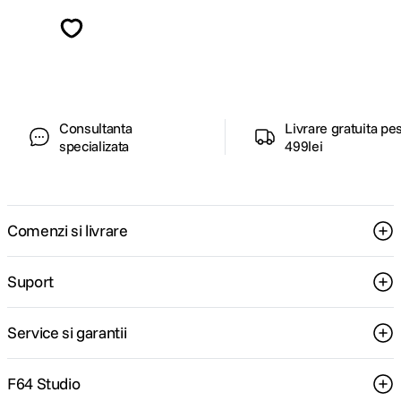
Descopera inspiratie, recomandari utile,
ghiduri foto-video si oferte pregatite special
pentru tine.
Consultanta
Livrare gratuita pe
specializata
499lei
Comenzi si livrare
Suport
Service si garantii
F64 Studio