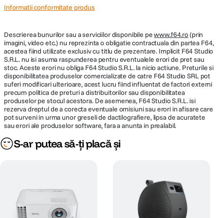
Informatii conformitate produs
Descrierea bunurilor sau a serviciilor disponibile pe
www.f64.ro
(prin
imagini, video etc.) nu reprezinta o obligatie contractuala din partea F64,
acestea fiind utilizate exclusiv cu titlu de prezentare. Implicit F64 Studio
S.R.L. nu isi asuma raspunderea pentru eventualele erori de pret sau
stoc. Aceste erori nu obliga F64 Studio S.R.L. la nicio actiune. Preturile si
disponibilitatea produselor comercializate de catre F64 Studio SRL pot
suferi modificari ulterioare, acest lucru fiind influentat de factori externi
precum politica de preturi a distribuitorilor sau disponibilitatea
produselor pe stocul acestora. De asemenea, F64 Studio S.R.L. isi
rezerva dreptul de a corecta eventuale omisiuni sau erori in afisare care
pot surveni in urma unor greseli de dactilografiere, lipsa de acuratete
sau erori ale produselor software, fara a anunta in prealabil.
S-ar putea să-ți placă și