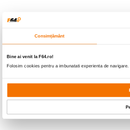
Consimțământ
Bine ai venit la F64.ro!
Folosim cookies pentru a imbunatati experienta de navigare. P
Pe