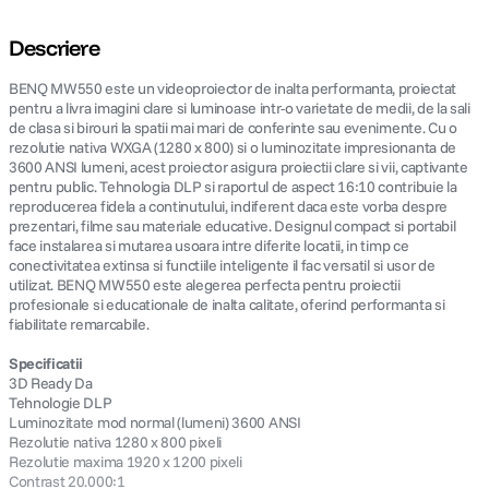
Descriere
BENQ MW550 este un videoproiector de inalta performanta, proiectat
pentru a livra imagini clare si luminoase intr-o varietate de medii, de la sali
de clasa si birouri la spatii mai mari de conferinte sau evenimente. Cu o
rezolutie nativa WXGA (1280 x 800) si o luminozitate impresionanta de
3600 ANSI lumeni, acest proiector asigura proiectii clare si vii, captivante
pentru public. Tehnologia DLP si raportul de aspect 16:10 contribuie la
reproducerea fidela a continutului, indiferent daca este vorba despre
prezentari, filme sau materiale educative. Designul compact si portabil
face instalarea si mutarea usoara intre diferite locatii, in timp ce
conectivitatea extinsa si functiile inteligente il fac versatil si usor de
utilizat. BENQ MW550 este alegerea perfecta pentru proiectii
profesionale si educationale de inalta calitate, oferind performanta si
fiabilitate remarcabile.
Specificatii
3D Ready Da
Tehnologie DLP
Luminozitate mod normal (lumeni) 3600 ANSI
Rezolutie nativa 1280 x 800 pixeli
Rezolutie maxima 1920 x 1200 pixeli
Contrast 20.000:1