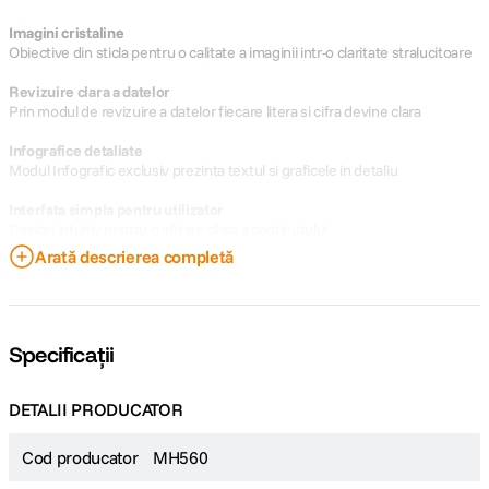
Imagini cristaline
Obiective din sticla pentru o calitate a imaginii intr-o claritate stralucitoare
Revizuire clara a datelor
Prin modul de revizuire a datelor fiecare litera si cifra devine clara
Infografice detaliate
Modul Infografic exclusiv prezinta textul si graficele in detaliu
Interfata simpla pentru utilizator
Design intuitiv pentru o afisare clara a continutului
Arată descrierea completă
Trapezoid vertical automat pentru aliniere perfecta
Din orice unghi proiectati imaginea, cu ajutorul trapezoidului vertical
automat puteti obtine imaginea perfecta. Elimina rapid imaginile neclare
ca sa treceti repede la subiect in orice sedinta
Specificații
Durata de viata a lampii de pana la 15.000 de ore
Modul SmartEco economiseste pana la 70% din energia lampii
DETALII PRODUCATOR
Economie de energie
Auto Power Off opreste proiectorul pentru a economisi energie cand nu
Cod producator
MH560
mai detecteaza niciun semnal de intrare timp de 20 minute. (Aceasta
poate fi operata si prin OSD)