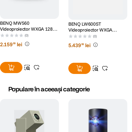
Conceput pentru a securiza proiectoarele de masa, interfata de blocare
Kensington ofera securitate „fizica”.
Senzor de acumulare anti-praf
Respinge acumularea de praf, sporind durabilitatea dispozitivului si, prin
BENQ MW560
BENQ LW600ST
urmare, reducand costurile de intretinere.
Videoproiector WXGA 1280 x
Videoproiector WXGA
800 4000 ANSI lumeni DLP
1280x800 2800 lumeni Boxe
(0)
(0)
Mod SmartEco
10W Negru
Conservarea a pana la 70% din puterea lampii pentru o durata de viata a
2
.
159
lei
99
5
.
439
lei
99
lampilor de pana la 15.000 de ore.
Economie de energie
Auto Power Off opreste proiectorul pentru a economisi energie cand nu
mai detecteaza niciun semnal de intrare timp de 20 minute. (Aceasta
poate fi operata si prin OSD)
Populare în aceeași categorie