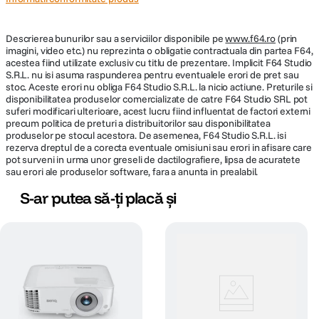
Modul de revizuire a datelor
Revizuiti rapoartele dvs. cu modul de revizuire a datelor. Contrastul si
claritatea accentuate va accelereaza sedintele si procesul de elaborare a
Descrierea bunurilor sau a serviciilor disponibile pe
www.f64.ro
(prin
strategiilor
imagini, video etc.) nu reprezinta o obligatie contractuala din partea F64,
acestea fiind utilizate exclusiv cu titlu de prezentare. Implicit F64 Studio
S.R.L. nu isi asuma raspunderea pentru eventualele erori de pret sau
Picior de reglare retractabil
stoc. Aceste erori nu obliga F64 Studio S.R.L. la nicio actiune. Preturile si
Cu mult superioare proiectoarelor cu un singur picior de reglare,
disponibilitatea produselor comercializate de catre F64 Studio SRL pot
picioarele de reglare tripla, inclusiv un picior retractabil, imbunatatesc
suferi modificari ulterioare, acest lucru fiind influentat de factori externi
flexibilitatea in multe sali de sedinte.
precum politica de preturi a distribuitorilor sau disponibilitatea
produselor pe stocul acestora. De asemenea, F64 Studio S.R.L. isi
Trapezoid vertical automat pentru aliniere perfecta
rezerva dreptul de a corecta eventuale omisiuni sau erori in afisare care
Din orice unghi proiectati imaginea, cu ajutorul trapezoidului vertical
pot surveni in urma unor greseli de dactilografiere, lipsa de acuratete
automat puteti obtine imaginea perfecta. Elimina rapid imaginile neclare
sau erori ale produselor software, fara a anunta in prealabil.
ca sa treceti repede la subiect in orice sedinta
S-ar putea să-ți placă și
Economie de timp
Porneste automat proiectorul odata ce semnalul de intrare HDMI este
detectat
Pornire instantanee
Porniti din nou proiectorul la 90 secunde dupa ce l-ati oprit si se
reporneste in scurt timp
Blocare Kensington