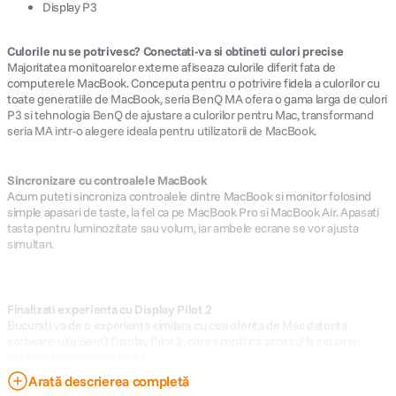
Display P3
Culorile nu se potrivesc? Conectati-va si obtineti culori precise
Majoritatea monitoarelor externe afiseaza culorile diferit fata de
computerele MacBook. Conceputa pentru o potrivire fidela a culorilor cu
toate generatiile de MacBook, seria BenQ MA ofera o gama larga de culori
P3 si tehnologia BenQ de ajustare a culorilor pentru Mac, transformand
seria MA intr-o alegere ideala pentru utilizatorii de MacBook.
Sincronizare cu controalele MacBook
Acum puteti sincroniza controalele dintre MacBook si monitor folosind
simple apasari de taste, la fel ca pe MacBook Pro si MacBook Air. Apasati
tasta pentru luminozitate sau volum, iar ambele ecrane se vor ajusta
simultan.
Finalizati experienta cu Display Pilot 2
Bucurati-va de o experienta similara cu cea oferita de Mac datorita
software-ului BenQ Display Pilot 2, care simplifica accesul la setari si
personalizarea monitorului.
Arată descrierea completă