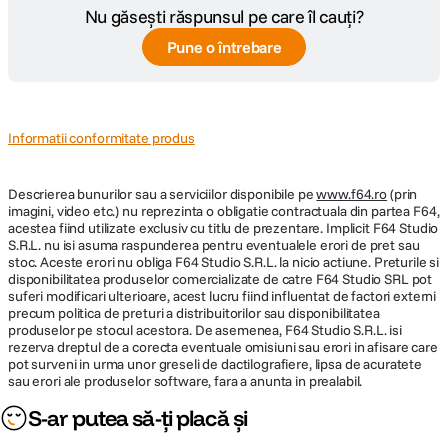
Nu găsești răspunsul pe care îl cauți?
Pune o întrebare
CARACTERISTICI FIZICE:
Dimensiuni
608.8-493.8 x 714.5 x 220.2 mm
Informatii conformitate produs
Greutate
9.1 kg
Descrierea bunurilor sau a serviciilor disponibile pe
www.f64.ro
(prin
CARACTERISTICI GENERALE
imagini, video etc.) nu reprezinta o obligatie contractuala din partea F64,
acestea fiind utilizate exclusiv cu titlu de prezentare. Implicit F64 Studio
S.R.L. nu isi asuma raspunderea pentru eventualele erori de pret sau
Putere
45 W
stoc. Aceste erori nu obliga F64 Studio S.R.L. la nicio actiune. Preturile si
consumata
disponibilitatea produselor comercializate de catre F64 Studio SRL pot
suferi modificari ulterioare, acest lucru fiind influentat de factori externi
precum politica de preturi a distribuitorilor sau disponibilitatea
FACILITATI
produselor pe stocul acestora. De asemenea, F64 Studio S.R.L. isi
rezerva dreptul de a corecta eventuale omisiuni sau erori in afisare care
pot surveni in urma unor greseli de dactilografiere, lipsa de acuratete
Inclinare (jos/sus): -5° pana la 20° Rotire
sau erori ale produselor software, fara a anunta in prealabil.
Functii speciale
(stanga/dreapta): 15° / 15° Pivot: 90°
S-ar putea să-ți placă și
Reglare pe inaltime: 115 mm