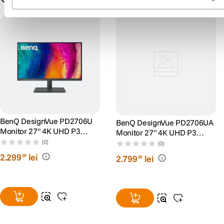
BenQ DesignVue PD2706U
BenQ DesignVue PD2706UA
Monitor 27" 4K UHD P3
Monitor 27" 4K UHD P3
DisplayHDR 400 USB-C
DisplayHDR 400 USB-C
(0)
(0)
2
.
299
lei
00
2
.
799
lei
00