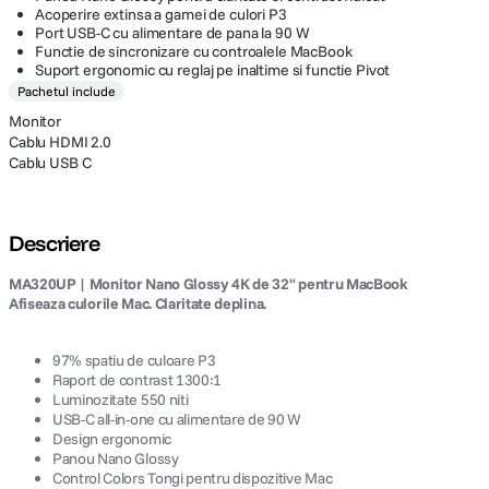
Acoperire extinsa a gamei de culori P3
Port USB-C cu alimentare de pana la 90 W
Functie de sincronizare cu controalele MacBook
Suport ergonomic cu reglaj pe inaltime si functie Pivot
Pachetul include
Monitor
Cablu HDMI 2.0
Cablu USB C
Descriere
MA320UP | Monitor Nano Glossy 4K de 32" pentru MacBook
Afiseaza culorile Mac. Claritate deplina.
97% spatiu de culoare P3
Raport de contrast 1300:1
Luminozitate 550 niti
USB-C all-in-one cu alimentare de 90 W
Design ergonomic
Panou Nano Glossy
Control Colors Tongi pentru dispozitive Mac