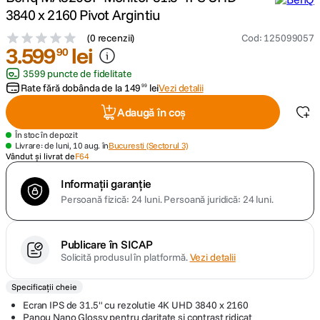
3840 x 2160 Pivot Argintiu
canon sx740 hs
5
.
(
0 recenzii
)
Cod
:
125099057
3
.
599
lei
90
lavaliera
6
.
3599 puncte de fidelitate
Rate fără dobânda de la
149
lei
Vezi detalii
99
sony fx
7
.
Adaugă în coș
card memorie
8
.
În stoc în depozit
Livrare: de luni, 10 aug. în
Bucuresti (Sectorul 3)
Vândut și livrat de
F64
dji mic mini
9
.
Informații garanție
Persoană fizică: 24 luni.
Persoană juridică: 24 luni.
dji osmo
10
.
Publicare în SICAP
Solicită produsul în platformă.
Vezi detalii
Specificații cheie
Ecran IPS de 31.5" cu rezolutie 4K UHD 3840 x 2160
Panou Nano Glossy pentru claritate si contrast ridicat