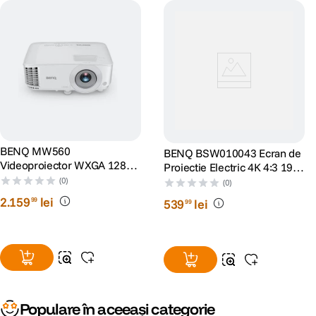
BENQ MW560
BENQ BSW010043 Ecran de
Videoproiector WXGA 1280 x
Proiectie Electric 4K 4:3 197
800 4000 ANSI lumeni DLP
x 147 cm
(0)
(0)
2
.
159
lei
99
539
lei
99
Populare în aceeași categorie