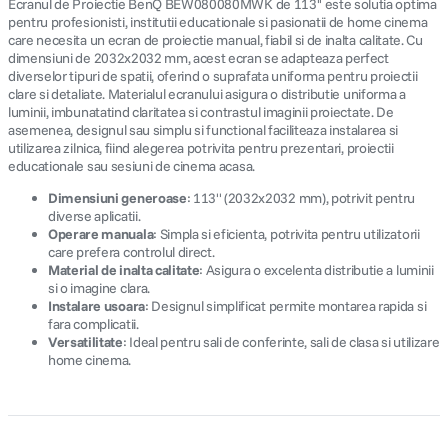
Ecranul de Proiectie BenQ BEW080080MWK de 113'' este solutia optima
pentru profesionisti, institutii educationale si pasionatii de home cinema
care necesita un ecran de proiectie manual, fiabil si de inalta calitate. Cu
dimensiuni de 2032x2032 mm, acest ecran se adapteaza perfect
diverselor tipuri de spatii, oferind o suprafata uniforma pentru proiectii
clare si detaliate. Materialul ecranului asigura o distributie uniforma a
luminii, imbunatatind claritatea si contrastul imaginii proiectate. De
asemenea, designul sau simplu si functional faciliteaza instalarea si
utilizarea zilnica, fiind alegerea potrivita pentru prezentari, proiectii
educationale sau sesiuni de cinema acasa.
Dimensiuni generoase
: 113'' (2032x2032 mm), potrivit pentru
diverse aplicatii.
Operare manuala
: Simpla si eficienta, potrivita pentru utilizatorii
care prefera controlul direct.
Material de inalta calitate
: Asigura o excelenta distributie a luminii
si o imagine clara.
Instalare usoara
: Designul simplificat permite montarea rapida si
fara complicatii.
Versatilitate
: Ideal pentru sali de conferinte, sali de clasa si utilizare
home cinema.