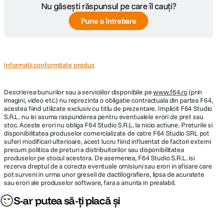
Nu găsești răspunsul pe care îl cauți?
Pune o întrebare
Informatii conformitate produs
Descrierea bunurilor sau a serviciilor disponibile pe
www.f64.ro
(prin
imagini, video etc.) nu reprezinta o obligatie contractuala din partea F64,
acestea fiind utilizate exclusiv cu titlu de prezentare. Implicit F64 Studio
S.R.L. nu isi asuma raspunderea pentru eventualele erori de pret sau
stoc. Aceste erori nu obliga F64 Studio S.R.L. la nicio actiune. Preturile si
disponibilitatea produselor comercializate de catre F64 Studio SRL pot
suferi modificari ulterioare, acest lucru fiind influentat de factori externi
precum politica de preturi a distribuitorilor sau disponibilitatea
produselor pe stocul acestora. De asemenea, F64 Studio S.R.L. isi
rezerva dreptul de a corecta eventuale omisiuni sau erori in afisare care
pot surveni in urma unor greseli de dactilografiere, lipsa de acuratete
sau erori ale produselor software, fara a anunta in prealabil.
S-ar putea să-ți placă și