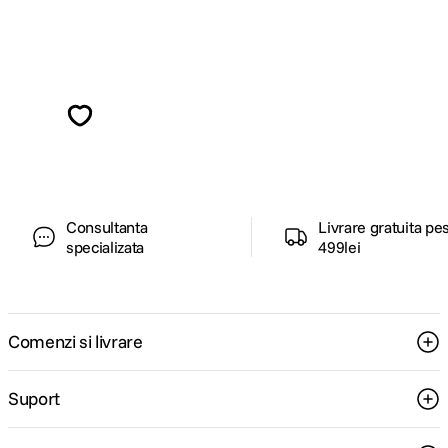
Alatura-te comunitatii creatorilor
Descopera inspiratie, recomandari utile,
ghiduri foto-video si oferte pregatite special
pentru tine.
Consultanta
Livrare gratuita pe
specializata
499lei
Comenzi si livrare
Suport