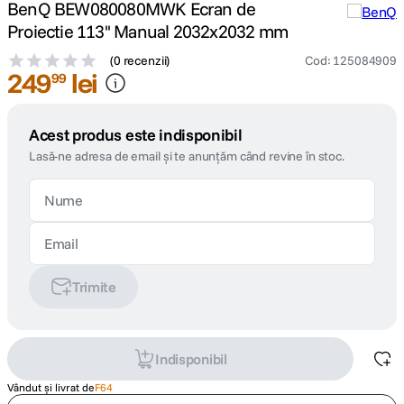
BenQ BEW080080MWK Ecran de
Proiectie 113'' Manual 2032x2032 mm
(
0 recenzii
)
Cod
:
125084909
249
lei
99
Acest produs este indisponibil
Lasă-ne adresa de email și te anunțăm când revine în stoc.
Trimite
Indisponibil
Vândut și livrat de
F64