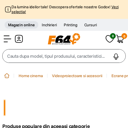
Da lumina ideilor tale! Descopera ofertele noastre Godox!
Vezi
selectia!
Magazin online
Inchirieri
Printing
Cursuri
0
0
Cont
Cauta dupa model, tipul produsului, caracteristici...
Top Cautari
Home cinema
Videoproiectoare si accesorii
Ecrane pr
canon g7x
1
.
trepied
2
.
trepied telefon
3
.
Produse populare din aceeasi categorie
peak design
4
.