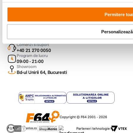
Permitere toa
Metode de plata
Personalizează
Comenzi si suport
+40 21 270 0050
Program de lucru
09:00 - 21:00
Showroom
Bd-ul Unirii 64, Bucuresti
Copyright © F64 2001 - 2026
Parteneri tehnologie: