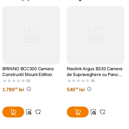
lavaliera
5
.
canon sx740 hs
6
.
card memorie
7
.
sony fx
8
.
dji mic mini
BRINNO BCC300 Camera
9
.
Reolink Argus B330 Camera
Constructii Mount Edition
de Supraveghere cu Panou
Solar 4 MP si Inteligenta
dji osmo pocket 4
(0)
(0)
10
.
Artificiala
1
.
789
lei
549
lei
99
99