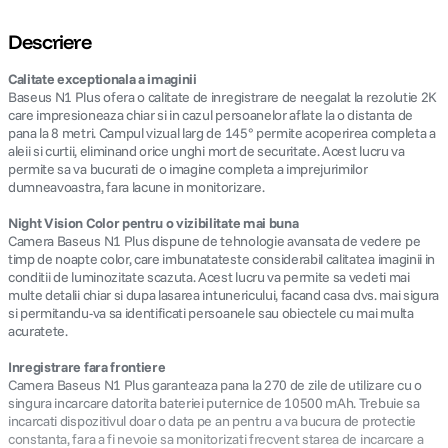
Descriere
Calitate exceptionala a imaginii
Baseus N1 Plus ofera o calitate de inregistrare de neegalat la rezolutie 2K
care impresioneaza chiar si in cazul persoanelor aflate la o distanta de
pana la 8 metri. Campul vizual larg de 145° permite acoperirea completa a
aleii si curtii, eliminand orice unghi mort de securitate. Acest lucru va
permite sa va bucurati de o imagine completa a imprejurimilor
dumneavoastra, fara lacune in monitorizare.
Night Vision Color pentru o vizibilitate mai buna
Camera Baseus N1 Plus dispune de tehnologie avansata de vedere pe
timp de noapte color, care imbunatateste considerabil calitatea imaginii in
conditii de luminozitate scazuta. Acest lucru va permite sa vedeti mai
multe detalii chiar si dupa lasarea intunericului, facand casa dvs. mai sigura
si permitandu-va sa identificati persoanele sau obiectele cu mai multa
acuratete.
Inregistrare fara frontiere
Camera Baseus N1 Plus garanteaza pana la 270 de zile de utilizare cu o
singura incarcare datorita bateriei puternice de 10500 mAh. Trebuie sa
incarcati dispozitivul doar o data pe an pentru a va bucura de protectie
constanta, fara a fi nevoie sa monitorizati frecvent starea de incarcare a