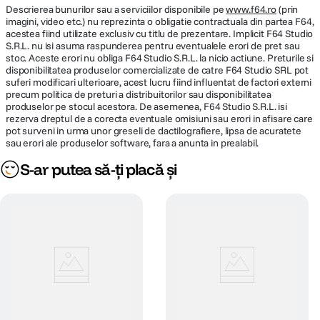
Descrierea bunurilor sau a serviciilor disponibile pe
www.f64.ro
(prin
imagini, video etc.) nu reprezinta o obligatie contractuala din partea F64,
acestea fiind utilizate exclusiv cu titlu de prezentare. Implicit F64 Studio
S.R.L. nu isi asuma raspunderea pentru eventualele erori de pret sau
stoc. Aceste erori nu obliga F64 Studio S.R.L. la nicio actiune. Preturile si
disponibilitatea produselor comercializate de catre F64 Studio SRL pot
suferi modificari ulterioare, acest lucru fiind influentat de factori externi
precum politica de preturi a distribuitorilor sau disponibilitatea
produselor pe stocul acestora. De asemenea, F64 Studio S.R.L. isi
rezerva dreptul de a corecta eventuale omisiuni sau erori in afisare care
pot surveni in urma unor greseli de dactilografiere, lipsa de acuratete
sau erori ale produselor software, fara a anunta in prealabil.
S-ar putea să-ți placă și