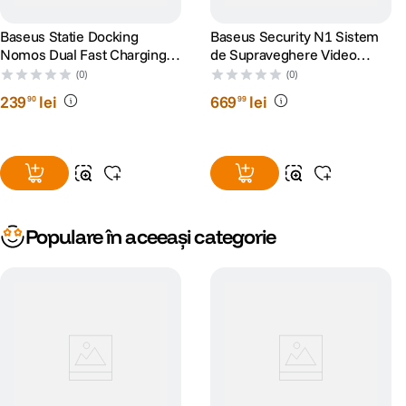
Baseus Statie Docking
Baseus Security N1 Sistem
Nomos Dual Fast Charging
de Supraveghere Video
6-in-1
Wireless HomeStation + 2
(0)
(0)
Camere AI IP67
239
lei
669
lei
90
99
Populare în aceeași categorie