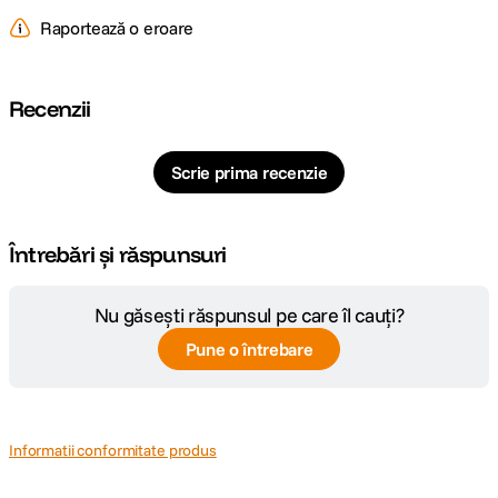
Raportează o eroare
Conectivitate
Wireless
Alimentare
baterie de 10500 mAh
Recenzii
Autonomie
210 zile
Scrie prima recenzie
Grad de
IP67
protectie
Întrebări și răspunsuri
DETALII PRODUCATOR
Cod producator
Nu găsești răspunsul pe care îl cauți?
S0TZ002130
Pune o întrebare
Informatii conformitate produs