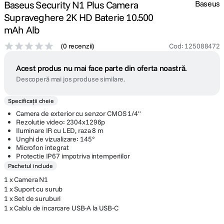
Baseus Security N1 Plus Camera
Baseus
Supraveghere 2K HD Baterie 10.500
mAh Alb
(
0 recenzii
)
Cod
:
125088472
Acest produs nu mai face parte din oferta noastră.
Descoperă mai jos produse similare.
Specificații cheie
Camera de exterior cu senzor CMOS 1/4"
Rezolutie video: 2304x1296p
Iluminare IR cu LED, raza 8 m
Unghi de vizualizare: 145°
Microfon integrat
Protectie IP67 impotriva intemperiilor
Pachetul include
1 x Camera N1
1 x Suport cu surub
1 x Set de suruburi
1 x Cablu de incarcare USB-A la USB-C