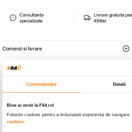
Consultanta
Livrare gratuita pe
specializata
499lei
Comenzi si livrare
Suport
Service si garantii
Consimțământ
Detalii
F64 Studio
Bine ai venit la F64.ro!
Folosim cookies pentru a imbunatati experienta de navigare. P
Urmareste-ne
cookies.