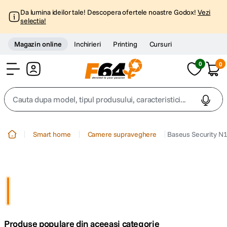
Da lumina ideilor tale! Descopera ofertele noastre Godox!
Vezi
selectia!
Magazin online
Inchirieri
Printing
Cursuri
0
0
Cont
Cauta dupa model, tipul produsului, caracteristici...
Top Cautari
Smart home
Camere supraveghere
Baseus Security N
canon g7x
1
.
trepied
2
.
trepied telefon
3
.
Produse populare din aceeasi categorie
peak design
4
.