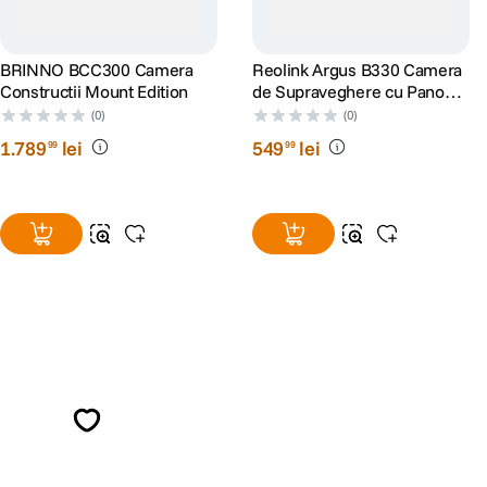
BRINNO BCC300 Camera
Reolink Argus B330 Camera
Constructii Mount Edition
de Supraveghere cu Panou
Solar 4 MP si Inteligenta
(0)
(0)
Artificiala
1
.
789
lei
549
lei
99
99
Alatura-te comunitatii creatorilor
Descopera inspiratie, recomandari utile,
ghiduri foto-video si oferte pregatite special
pentru tine.