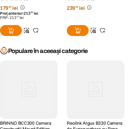
179
lei
239
lei
90
90
Preț anterior:
213
lei
00
PRP:
213
lei
00
Populare în aceeași categorie
BRINNO BCC300 Camera
Reolink Argus B330 Camera
Constructii Mount Edition
de Supraveghere cu Panou