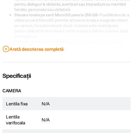
pentru dialoguri la distanta, avertizari sau interactiuni cu membrii
familiei, personalul sau vizitatorii.
Stocare locala pe card MicroSD pana la 256 GB
: Posibilitatea de a
utiliza un card MicroSD permite arhivarea locala a imaginilor direct
pe camera, fara abonament cloud. Aceasta este avantajoasa
pentru utilizatorii care doresc control asupra datelor si acces rapid
la inregistrari.
Instalare si montaj versatile
: Kitul de montare inclus (suruburi,
dibluri) si alimentarea prin adaptor USB (5V 1A) fac instalarea
Arată descrierea completă
simpla atat pe perete cat si pe mobilier. Aceasta flexibilitate
permite adaptarea camerei la diferite spatii interioare, indiferent de
configuratie.
Functionare stabila pe interval larg de temperaturi
: Dispozitivul
este proiectat sa functioneze intre -10°C si 60°C, asigurand
Specificații
performanta constanta in diverse conditii de mediu, de la spatii
rezidentiale pana la zone comerciale cu temperaturi variabile.
CAMERA
Lentila fixa
N/A
Lentila
N/A
varifocala