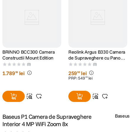
canon sx740 hs
5
.
lavaliera
6
.
sony fx
7
.
BRINNO BCC300 Camera
Reolink Argus B330 Camera
card memorie
8
.
Constructii Mount Edition
de Supraveghere cu Panou
Solar 4 MP si Inteligenta
(0)
(0)
dji mic mini
Artificiala
9
.
1
.
789
lei
259
lei
99
90
PRP:
549
lei
99
dji osmo
10
.
Baseus P1 Camera de Supraveghere
Baseus
Interior 4 MP WiFi Zoom 8x