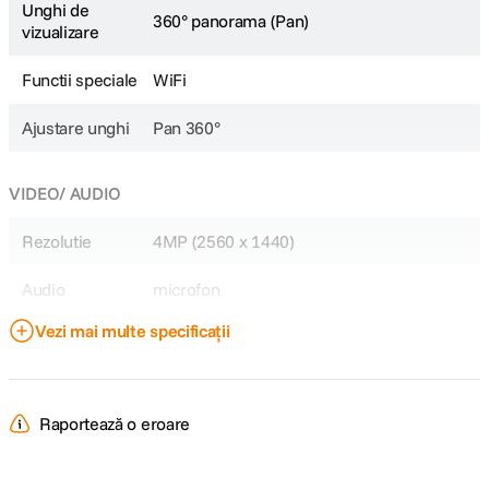
Unghi de
360° panorama (Pan)
vizualizare
Functii speciale
WiFi
Ajustare unghi
Pan 360°
VIDEO/ AUDIO
Rezolutie
4MP (2560 x 1440)
Audio
microfon
Vezi mai multe specificații
CARACTERISTICI GENERALE
Conectivitate
Wireless
Raportează o eroare
Interfata retea
WiFi