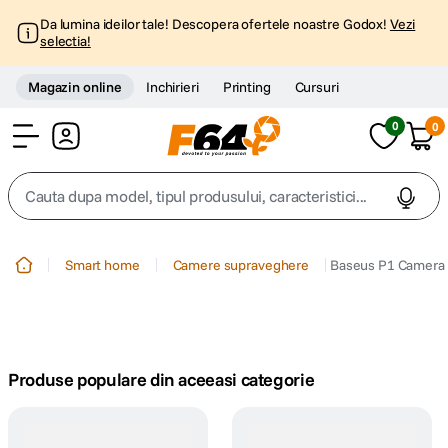
Da lumina ideilor tale! Descopera ofertele noastre Godox!
Vezi
selectia!
Magazin online
Inchirieri
Printing
Cursuri
0
0
Cont
Cauta dupa model, tipul produsului, caracteristici...
Top Cautari
Smart home
Camere supraveghere
Baseus P1 Camera 
canon g7x
1
.
trepied
2
.
Produse populare din aceeasi categorie
trepied telefon
3
.
peak design
4
.