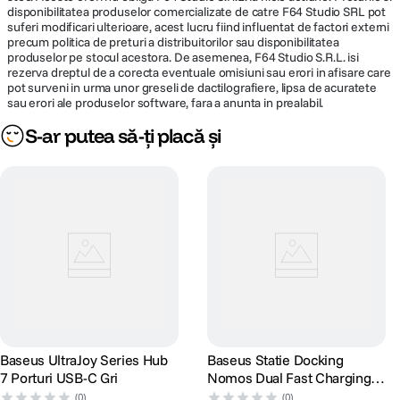
disponibilitatea produselor comercializate de catre F64 Studio SRL pot
suferi modificari ulterioare, acest lucru fiind influentat de factori externi
precum politica de preturi a distribuitorilor sau disponibilitatea
produselor pe stocul acestora. De asemenea, F64 Studio S.R.L. isi
rezerva dreptul de a corecta eventuale omisiuni sau erori in afisare care
pot surveni in urma unor greseli de dactilografiere, lipsa de acuratete
sau erori ale produselor software, fara a anunta in prealabil.
S-ar putea să-ți placă și
Baseus UltraJoy Series Hub
Baseus Statie Docking
7 Porturi USB-C Gri
Nomos Dual Fast Charging
6-in-1
(0)
(0)