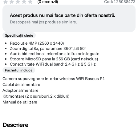
(
0 recenzii
)
Cod
:
125088473
Acest produs nu mai face parte din oferta noastră.
Descoperă mai jos produse similare.
Specificații cheie
Rezolutie 4MP (2560 x 1440)
Zoom digital 8x, panoramare 360°, tilt 90°
Audio bidirectional: microfon si difuzor integrate
Stocare MicroSD pana la 256 GB (card neinclus)
Conectivitate WiFi dual band: 2.4 GHz & 5 GHz
Pachetul include
Camera supraveghere interior wireless WiFi Baseus P1
Cablul de alimentare
Adaptor alimentare
Kit montare (2 x suruburi, 2 x dibluri)
Manual de utilizare
Descriere