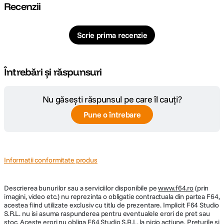
MicroSD până la 256 GB (card nu este
Recenzii
Stocare locala
inclus)
Scrie prima recenzie
Alimentare
5 V 1 A
Temperatura de
-10°C - 60°C
functionare
Întrebări și răspunsuri
Dimensiuni
Ø81 x 119 mm
Nu găsești răspunsul pe care îl cauți?
Greutate
384 g
Pune o întrebare
DETALII PRODUCATOR
Informatii conformitate produs
Cod producator
P1
Descrierea bunurilor sau a serviciilor disponibile pe
www.f64.ro
(prin
imagini, video etc.) nu reprezinta o obligatie contractuala din partea F64,
acestea fiind utilizate exclusiv cu titlu de prezentare. Implicit F64 Studio
S.R.L. nu isi asuma raspunderea pentru eventualele erori de pret sau
stoc. Aceste erori nu obliga F64 Studio S.R.L. la nicio actiune. Preturile si