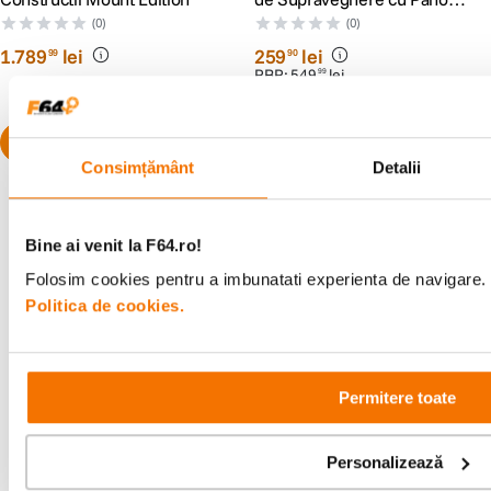
Solar 4 MP si Inteligenta
(0)
(0)
Artificiala
1
.
789
lei
259
lei
99
90
PRP:
549
lei
99
Consimțământ
Detalii
Bine ai venit la F64.ro!
Alatura-te comunitatii creatorilor
Folosim cookies pentru a imbunatati experienta de navigare. P
Politica de cookies.
Descopera inspiratie, recomandari utile,
ghiduri foto-video si oferte pregatite special
pentru tine.
Permitere toate
Consultanta
Livrare gratuita pe
Personalizează
specializata
499lei