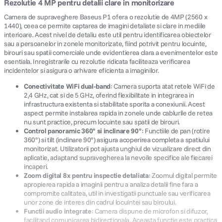
Rezolutie 4 MP pentru detalii clare in monitorizare
Camera de supraveghere Baseus P1 ofera o rezolutie de 4MP (2560 x
1440), ceea ce permite captarea de imagini detaliate si clare in mediile
interioare. Acest nivel de detaliu este util pentru identificarea obiectelor
sau a persoanelor in zonele monitorizate, fiind potrivit pentru locuinte,
birouri sau spatii comerciale unde evidentierea clara a evenimentelor este
esentiala. Inregistrarile cu rezolutie ridicata faciliteaza verificarea
incidentelor si asigura o arhivare eficienta a imaginilor.
Conectivitate WiFi dual-band
: Camera suporta atat retele WiFi de
2,4 GHz, cat si de 5 GHz, oferind flexibilitate in integrarea in
infrastructura existenta si stabilitate sporita a conexiunii. Acest
aspect permite instalarea rapida in zonele unde cablurile de retea
nu sunt practice, precum locuinte sau spatii de birouri.
Control panoramic 360° si inclinare 90°
: Functiile de pan (rotire
360°) si tilt (inclinare 90°) asigura acoperirea completa a spatiului
monitorizat. Utilizatorii pot ajusta unghiul de vizualizare direct din
aplicatie, adaptand supravegherea la nevoile specifice ale fiecarei
incaperi.
Zoom digital 8x pentru inspectie detaliata
: Zoomul digital permite
apropierea rapida a imaginii pentru a analiza detalii fine fara a
compromite calitatea, util in investigatii punctuale sau verificarea
unor zone de interes din cadrul locuintei sau biroului.
Functii audio integrate
: Camera dispune de microfon si difuzor,
facilitand comunicarea bidirectionala. Aceasta functie este practica