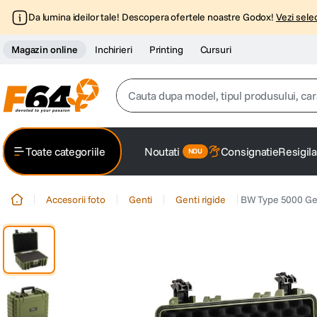
Da lumina ideilor tale! Descopera ofertele noastre Godox!
Vezi selec
Magazin online
Inchirieri
Printing
Cursuri
Cauta dupa model, tipul produsului, caracter
Top Cautari
Toate categoriile
Noutati
Consignatie
Resigila
canon g7x
1
.
Accesorii foto
Genti
Genti rigide
BW Type 5000 Gea
trepied
2
.
trepied telefon
3
.
peak design
4
.
canon sx740 hs
5
.