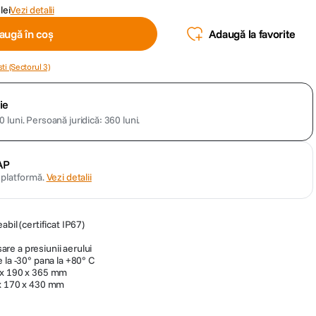
lei
Vezi detalii
augă în coș
Adaugă la favorite
ti (Sectorul 3)
ie
 luni.
Persoană juridică: 360 luni.
AP
n platformă.
Vezi detalii
bil (certificat IP67)
e a presiunii aerului
 la -30° pana la +80° C
 x 190 x 365 mm
 x 170 x 430 mm