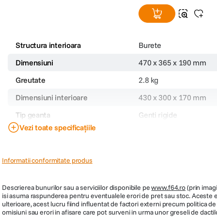
Structura interioara
Burete
Dimensiuni
470 x 365 x 190 mm
Greutate
2.8 kg
Dimensiuni interioare
430 x 300 x 170 mm
Tip geanta
Genti rigide
Vezi toate specificațiile
Cod producator
126543
Informatii conformitate produs
Descrierea bunurilor sau a serviciilor disponibile pe
www.f64.ro
(prin imagi
isi asuma raspunderea pentru eventualele erori de pret sau stoc. Aceste ero
ulterioare, acest lucru fiind influentat de factori externi precum politica 
omisiuni sau erori in afisare care pot surveni in urma unor greseli de dactil