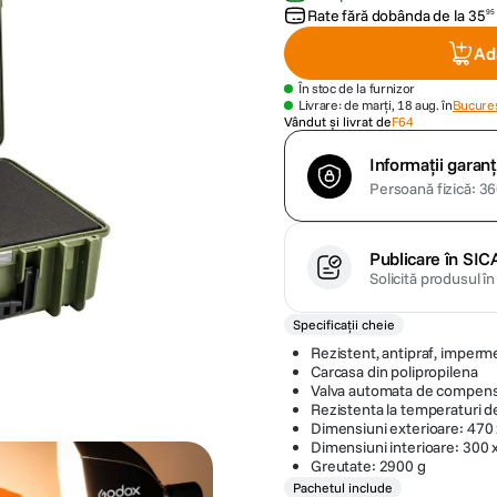
Rate fără dobânda de la
35
95
Ad
În stoc de la furnizor
Livrare: de marți, 18 aug. în
Bucures
Vândut și livrat de
F64
Informații garanț
Persoană fizică: 360
Publicare în SIC
Solicită produsul î
Specificații cheie
Rezistent, antipraf, impermea
Carcasa din polipropilena
Valva automata de compensar
Rezistenta la temperaturi de
Dimensiuni exterioare: 470
Dimensiuni interioare: 300
Greutate: 2900 g
Pachetul include