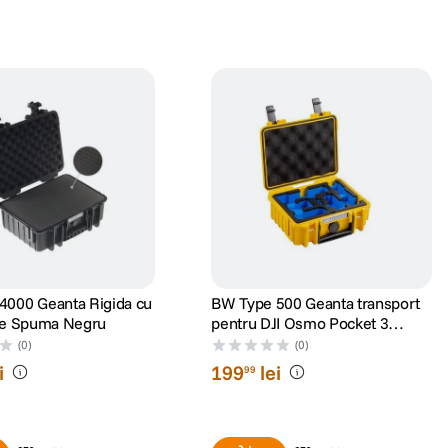
4000 Geanta Rigida cu
BW Type 500 Geanta transport
 de Spuma Negru
pentru DJI Osmo Pocket 3
Creator Combo Galben
(0)
(0)
i
199
lei
99