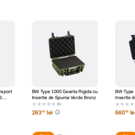
nsport
BW Type 1000 Geanta Rigida cu
BW Type 
3
Insertie de Spuma Verde Bronz
Insertie
u
(0)
263
lei
660
le
00
00