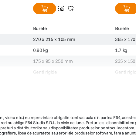
Burete
Burete
270 x 215 x 105 mm
365 x 17
0.90 kg
1.7 kg
175 x 95 x 250 mm
235 x 15
Genti rigide
Genti rigi
126539
126541
ni, video etc.) nu reprezinta o obligatie contractuala din partea F64, acestea 
ri nu obliga F64 Studio S.R.L. la nicio actiune. Preturile si disponibilitate
de preturi a distribuitorilor sau disponibilitatea produselor pe stocul acesto
ografiere, lipsa de acuratete sau erori ale produselor software, fara a anunta