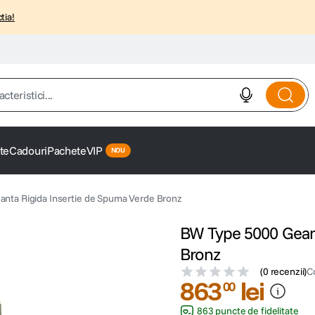
tia!
istici...
te
Cadouri
Pachete
VIP
nta Rigida Insertie de Spuma Verde Bronz
BW Type 5000 Geant
Bronz
(
0 recenzii
)
C
863
lei
00
863 puncte de fidelitate