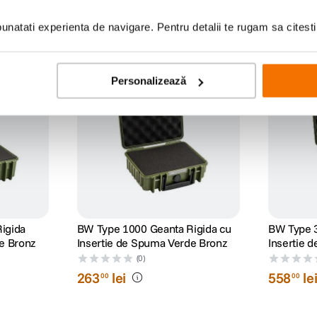
natati experienta de navigare. Pentru detalii te rugam sa citest
Personalizează
igida
BW Type 1000 Geanta Rigida cu
BW Type 3
e Bronz
Insertie de Spuma Verde Bronz
Insertie 
(0)
263
lei
558
le
00
00