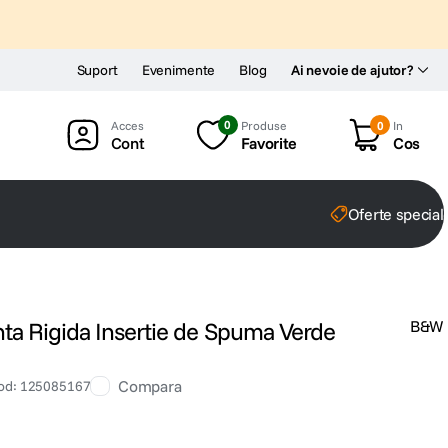
Suport
Evenimente
Blog
Ai nevoie de ajutor?
0
Produse
0
In
Cont
Favorite
Cos
Oferte special
a Rigida Insertie de Spuma Verde
B&W
Compara
od
:
125085167