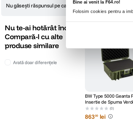
Bine ai venit la F64.ro!
Nu găsești răspunsul pe care îl cauți?
Pune o întrebare
Folosim cookies pentru a imbu
Nu te-ai hotărât încă?
Compară-l cu alte
produse similare
Arată doar diferențele
BW Type 5000 Geanta R
Insertie de Spuma Verd
(0)
863
lei
00