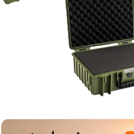
lavaliera
6
.
card memorie
7
.
dji mic mini
8
.
dji osmo
9
.
insta 360
10
.