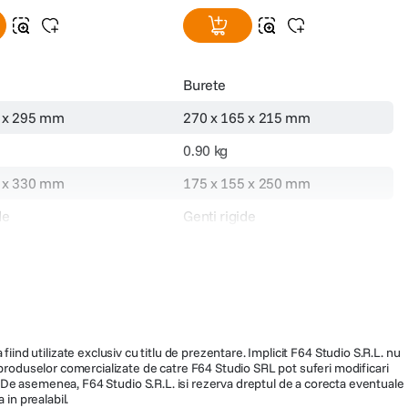
Burete
0 x 295 mm
270 x 165 x 215 mm
0.90 kg
0 x 330 mm
175 x 155 x 250 mm
de
Genti rigide
126540
fiind utilizate exclusiv cu titlu de prezentare. Implicit F64 Studio S.R.L. nu
a produselor comercializate de catre F64 Studio SRL pot suferi modificari
ra. De asemenea, F64 Studio S.R.L. isi rezerva dreptul de a corecta eventuale
 in prealabil.