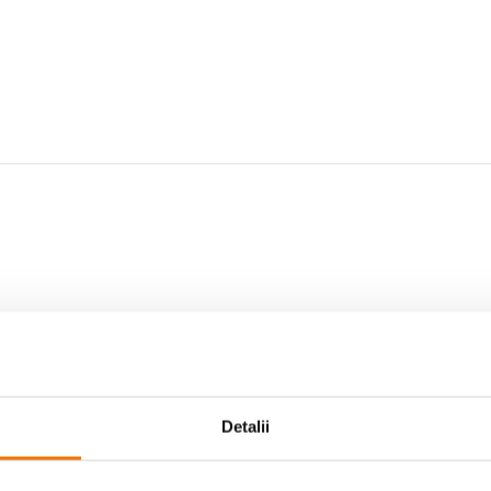
Scrie prima recenzie
Detalii