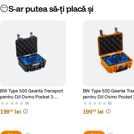
S-ar putea să-ți placă și
BW Type 500 Geanta Transport
BW Type 500 Geanta Tra
pentru DJI Osmo Pocket 3
pentru DJI Osmo Pocket 
Creator Combo Negru
Creator Combo Portocali
(0)
(0)
199
lei
199
lei
99
99