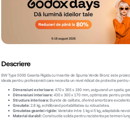
Descriere
BW Type 5000 Geanta Rigida cu Insertie de Spuma Verde Bronz este proiectata 
ideala pentru profesionisti care necesita un nivel ridicat de protectie pentru d
Dimensiuni exterioare:
470 x 365 x 190 mm, asigurand un spatiu ge
Dimensiuni interioare:
430 x 300 x 170 mm, optimizate pentru protect
Structura interioara:
Burete de calitate, oferind amortizare excelenta
Greutate:
2.8 kg, echilibrand portabilitatea cu robustetea.
Greutatea geantei rigide:
Varietate intre 1 kg si 5 kg, adaptabila nevo
Material durabil:
Constructie solida pentru rezistenta pe termen lung