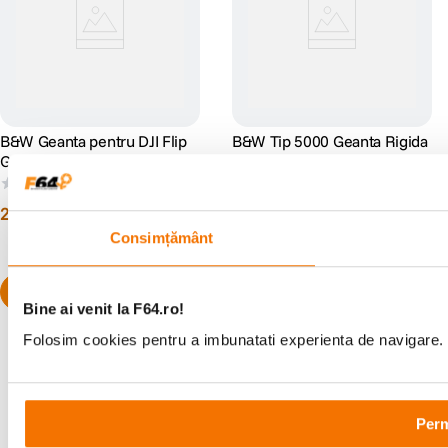
B&W Geanta pentru DJI Flip
B&W Tip 5000 Geanta Rigida
Gri
pentru DJI Mavic 4 Pro
Negru
(0)
(0)
249
lei
959
lei
99
99
Consimțământ
Bine ai venit la F64.ro!
Folosim cookies pentru a imbunatati experienta de navigare. P
Alatura-te comunitatii creatorilor
Perm
Descopera inspiratie, recomandari utile,