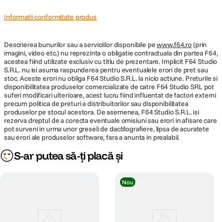
Informatii conformitate produs
Descrierea bunurilor sau a serviciilor disponibile pe
www.f64.ro
(prin
imagini, video etc.) nu reprezinta o obligatie contractuala din partea F64,
acestea fiind utilizate exclusiv cu titlu de prezentare. Implicit F64 Studio
S.R.L. nu isi asuma raspunderea pentru eventualele erori de pret sau
stoc. Aceste erori nu obliga F64 Studio S.R.L. la nicio actiune. Preturile si
disponibilitatea produselor comercializate de catre F64 Studio SRL pot
suferi modificari ulterioare, acest lucru fiind influentat de factori externi
precum politica de preturi a distribuitorilor sau disponibilitatea
produselor pe stocul acestora. De asemenea, F64 Studio S.R.L. isi
rezerva dreptul de a corecta eventuale omisiuni sau erori in afisare care
pot surveni in urma unor greseli de dactilografiere, lipsa de acuratete
sau erori ale produselor software, fara a anunta in prealabil.
S-ar putea să-ți placă și
Nou