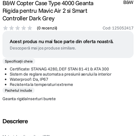
B&W Copter Case Type 4000 Geanta
B&W
Rigida pentru Mavic Air 2 si Smart
Controller Dark Grey
(
0 recenzii
)
Cod
:
125052417
Acest produs nu mai face parte din oferta noastră.
Descoperă mai jos produse similare.
Specificații cheie
Certificate: STANAG 4280, DEF STAN 81-41 & ATA 300
Sistem de reglare automata a presiunii aerului la interior
Waterproof: Da, IP67
Rezistenta la temperaturi extreme
Pachetul include
Geanta rigidaInserturi burete
Descriere