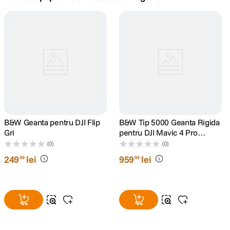
canon sx740 hs
5
.
lavaliera
6
.
sony fx
7
.
card memorie
8
.
dji mic mini
B&W Geanta pentru DJI Flip
9
.
B&W Tip 5000 Geanta Rigida
Gri
pentru DJI Mavic 4 Pro
Negru
dji osmo
(0)
(0)
10
.
249
lei
959
lei
99
99