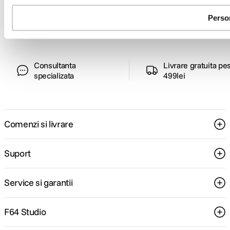
ghiduri foto-video si oferte pregatite special
pentru tine.
Perso
Consultanta
Livrare gratuita pe
specializata
499lei
Comenzi si livrare
Suport
Service si garantii
F64 Studio