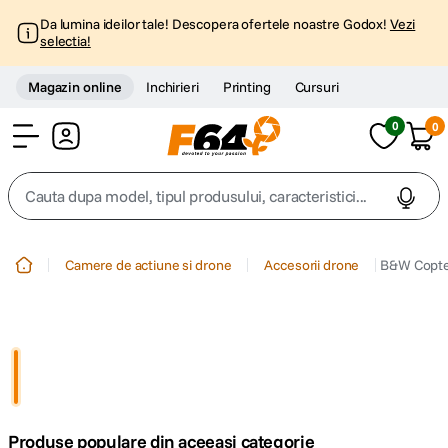
Da lumina ideilor tale! Descopera ofertele noastre Godox!
Vezi
selectia!
Magazin online
Inchirieri
Printing
Cursuri
0
0
Cont
Cauta dupa model, tipul produsului, caracteristici...
Top Cautari
Camere de actiune si drone
Accesorii drone
B&W Copter
canon g7x
1
.
trepied
2
.
trepied telefon
3
.
Produse populare din aceeasi categorie
peak design
4
.