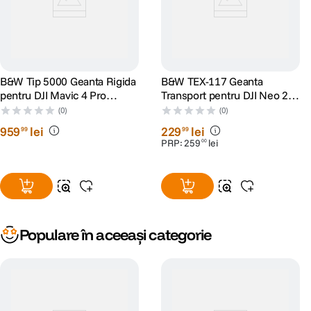
B&W Tip 5000 Geanta Rigida
B&W TEX-117 Geanta
pentru DJI Mavic 4 Pro
Transport pentru DJI Neo 2
Negru
Fly More Combo Gri
(0)
(0)
959
lei
229
lei
99
99
PRP:
259
lei
00
Populare în aceeași categorie