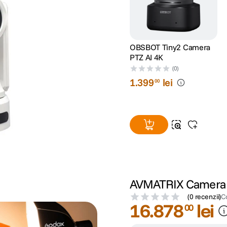
OBSBOT Tiny2 Camera
PTZ AI 4K
(0)
1
.
399
lei
00
AVMATRIX Camera 
(
0 recenzii
)
C
16
.
878
lei
00