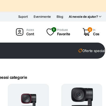
Suport
Evenimente
Blog
Ai nevoie de ajutor?
0
Produse
0
In
Cont
Favorite
Cos
Oferte special
eeasi categorie