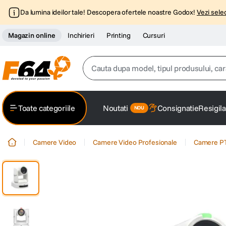
Da lumina ideilor tale! Descopera ofertele noastre Godox!
Vezi selec
Magazin online
Inchirieri
Printing
Cursuri
Cauta dupa model, tipul produsului, caracter
Top Cautari
Toate categoriile
Noutati
Consignatie
Resigila
canon g7x
1
.
Camere Video
Camere Video Profesionale
Camere P
trepied
2
.
trepied telefon
3
.
peak design
4
.
canon sx740 hs
5
.