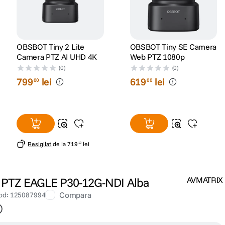
OBSBOT Tiny 2 Lite
OBSBOT Tiny SE Camera
Camera PTZ AI UHD 4K
Web PTZ 1080p
(0)
(0)
799
lei
619
lei
00
00
Resigilat
de la
719
lei
10
PTZ EAGLE P30-12G-NDI Alba
AVMATRIX
Compara
od
:
125087994