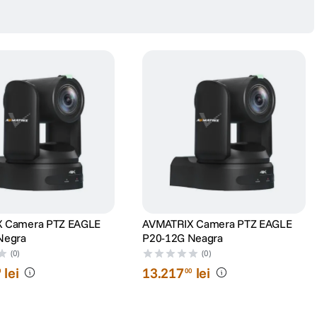
na scazuta.
fluxuri video 4K de inalta rezolutie in retele NDI profesionale.
 fara pierderi majore de calitate.
 Camera PTZ EAGLE
AVMATRIX Camera PTZ EAGLE
Negra
P20-12G Neagra
(0)
(0)
lei
13
.
217
lei
0
00