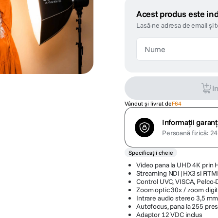
Acest produs este ind
Lasă-ne adresa de email și 
I
Vândut și livrat de
F64
Informații garanț
Persoană fizică: 24 
Specificații cheie
Video pana la UHD 4K prin 
Streaming NDI|HX3 si RT
Control UVC, VISCA, Pelco-
Zoom optic 30x / zoom digit
Intrare audio stereo 3,5 mm (
Autofocus, pana la 255 pres
Adaptor 12 VDC inclus