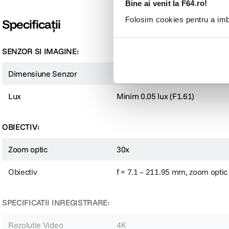
Bine ai venit la F64.ro!
Folosim cookies pentru a imbu
Specificații
SENZOR SI IMAGINE:
Camera AVMatrix EAGLE P30 4K NDI este o solutie PTZ avansata, ideala pentru
ofera control precis si conectivitate extinsa. Suporta iesire video prin ND
Dimensiune Senzor
1/1.8"-Type CMOS
de control precum IP, UVC, VISCA, Pelco-D si Pelco-P, EAGLE P30 este o aleg
Lux
Minim 0.05 lux (F1.61)
OBIECTIV:
Zoom optic
30x
Obiectiv
f = 7.1 – 211.95 mm, zoom optic 
SPECIFICATII INREGISTRARE:
Rezolutie Video
4K