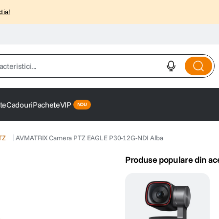
tia!
istici...
te
Cadouri
Pachete
VIP
TZ
AVMATRIX Camera PTZ EAGLE P30-12G-NDI Alba
Produse populare din ac