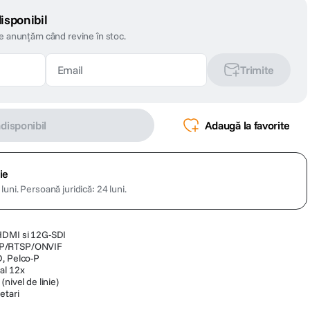
isponibil
te anunțăm când revine în stoc.
Trimite
ndisponibil
Adaugă la favorite
ie
luni.
Persoană juridică: 24 luni.
HDMI si 12G-SDI
MP/RTSP/ONVIF
D, Pelco-P
al 12x
nivel de linie)
etari