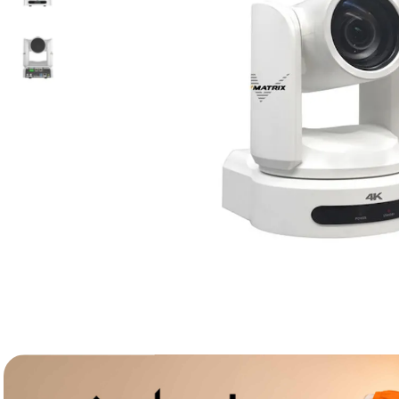
lavaliera
6
.
card memorie
7
.
dji mic mini
8
.
dji osmo
9
.
insta 360
10
.