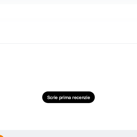
l de linie)
P, UVC, ONVIF
Scrie prima recenzie