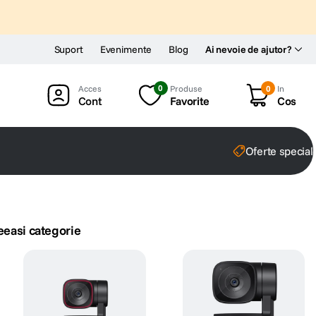
Suport
Evenimente
Blog
Ai nevoie de ajutor?
0
Produse
0
In
Cont
Favorite
Cos
Oferte special
eeasi categorie