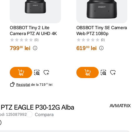
OBSBOT Tiny 2 Lite
OBSBOT Tiny SE Camera
Camera PTZ AI UHD 4K
Web PTZ 1080p
(0)
(0)
799
lei
619
lei
00
00
Resigilat
de la
719
lei
10
PTZ EAGLE P30-12G Alba
AVMATRIX
Compara
od
:
125087992