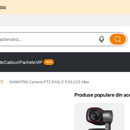
tia!
istici...
te
Cadouri
Pachete
VIP
TZ
AVMATRIX Camera PTZ EAGLE P30-12G Alba
Produse populare din ac