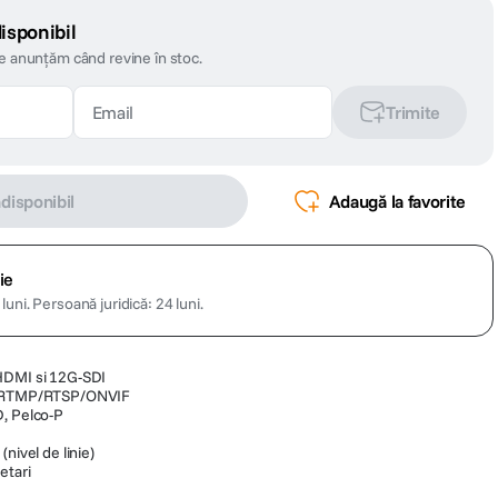
isponibil
te anunțăm când revine în stoc.
Trimite
ndisponibil
Adaugă la favorite
ie
luni.
Persoană juridică: 24 luni.
HDMI si 12G-SDI
ri RTMP/RTSP/ONVIF
D, Pelco-P
nivel de linie)
etari