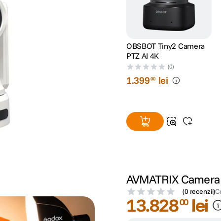
OBSBOT Tiny2 Camera
PTZ AI 4K
(0)
1
.
399
lei
00
AVMATRIX Camera 
(
0 recenzii
)
C
13
.
828
lei
00