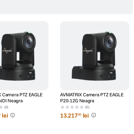
 Camera PTZ EAGLE
AVMATRIX Camera PTZ EAGLE
NDI Neagra
P20-12G Neagra
(0)
(0)
lei
13
.
217
lei
0
00