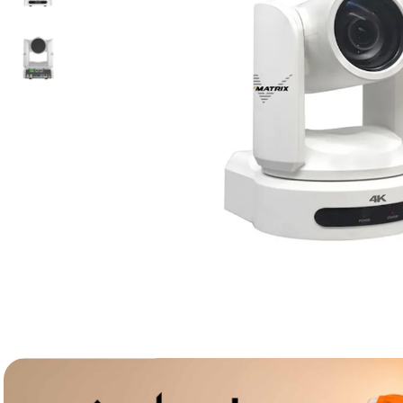
lavaliera
6
.
card memorie
7
.
dji mic mini
8
.
dji osmo
9
.
insta 360
10
.