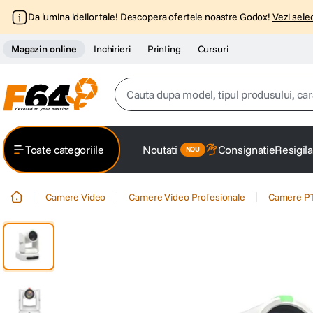
Da lumina ideilor tale! Descopera ofertele noastre Godox!
Vezi selec
Magazin online
Inchirieri
Printing
Cursuri
Cauta dupa model, tipul produsului, caracter
Top Cautari
Toate categoriile
Noutati
Consignatie
Resigila
canon g7x
1
.
Camere Video
Camere Video Profesionale
Camere P
trepied
2
.
trepied telefon
3
.
peak design
4
.
canon sx740 hs
5
.