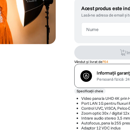
Acest produs este ind
Lasă-ne adresa de email și 
I
Vândut și livrat de
F64
Informații garanț
Persoană fizică: 24 
Specificații cheie
Video pana la UHD 4K prin 
Port LAN 1G pentru fluxu
Control UVC, VISCA, Pelco-
Zoom optic 30x / digital 12x
Intrare audio stereo 3,5 mm (
Autofocus, pana la 255 pres
Adaptor 12 VDC inclus