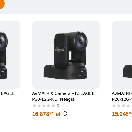
RS422 In, 1x RS422 Out, 1x RJ45
B 3.0
l de linie)
 EAGLE
AVMATRIX Camera PTZ EAGLE
AVMATRIX
P30-12G-NDI Neagra
P20-12G-
(0)
16
.
878
lei
15
.
048
00
0
RS422/VISCA/Pelco