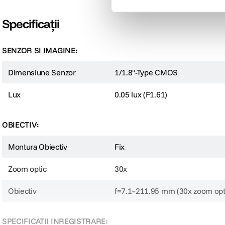
EAGLE P30 4K de la AVMatrix este o camera PTZ performanta, ideala pentru pro
Specificații
conectivitate extinsa prin IP, HDMI, SDI si USB. Suporta protocoale multipl
SENZOR SI IMAGINE:
Dimensiune Senzor
1/1.8"-Type CMOS
Lux
0.05 lux (F1.61)
OBIECTIV:
Montura Obiectiv
Fix
Zoom optic
30x
Obiectiv
f=7.1–211.95 mm (30x zoom opt
SPECIFICATII INREGISTRARE: