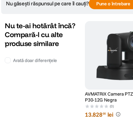
CONECTIVITATE:
Nu găsești răspunsul pe care îl cauți?
Pune o întrebare
Conectori intrare
1x RS232 In, 1x RS232 Out, 1x 
Nu te-ai hotărât încă?
Conectori iesire
HDMI 2.0, 2x 12G-SDI, RJ45, US
Compară-l cu alte
Intrare Audio
Jack 3.5mm
produse similare
Jack microfon
Intrare audio stereo 3.5 mm (nive
Arată doar diferențele
Jack casti
nu
Interfata Iesire
RJ45,HDMI, USB-A,3G-SDI
AVMATRIX Camera PTZ
CARACTERSITICI GENERALE:
P30-12G Negra
(0)
Greutate
2970 g net (fara suport)
13
.
828
lei
00
Control manual
Da, prin telecomanda, RS232/