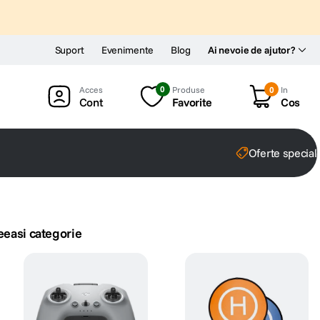
Suport
Evenimente
Blog
Ai nevoie de ajutor?
0
Produse
0
In
Cont
Favorite
Cos
Oferte special
eeasi categorie