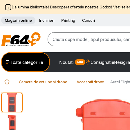
Da lumina ideilor tale! Descopera ofertele noastre Godox!
Vezi selec
Magazin online
Inchirieri
Printing
Cursuri
Cauta dupa model, tipul produsului, caracter
Top Cautari
Toate categoriile
Noutati
Consignatie
Resigila
canon g7x
1
.
Camere de actiune si drone
Accesorii drone
Autel Fligh
trepied
2
.
trepied telefon
3
.
peak design
4
.
canon sx740 hs
5
.