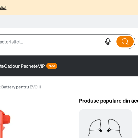
tia!
istici...
te
Cadouri
Pachete
VIP
t Battery pentru EVO II
Produse populare din ac