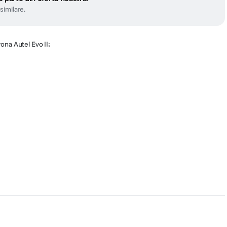
similare.
ona Autel Evo II;