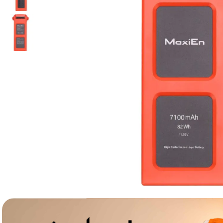
lavaliera
6
.
card memorie
7
.
dji mic mini
8
.
dji osmo
9
.
insta 360
10
.