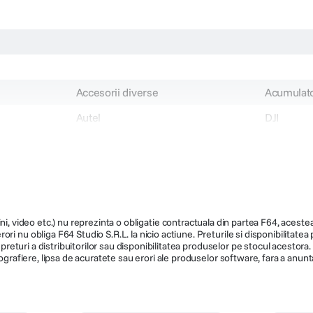
Accesorii diverse
Acumulato
Autel
DJI
DJI Neo 2
102000720
CP.FP.00
ni, video etc.) nu reprezinta o obligatie contractuala din partea F64, acestea 
ri nu obliga F64 Studio S.R.L. la nicio actiune. Preturile si disponibilitate
de preturi a distribuitorilor sau disponibilitatea produselor pe stocul acesto
ografiere, lipsa de acuratete sau erori ale produselor software, fara a anunta