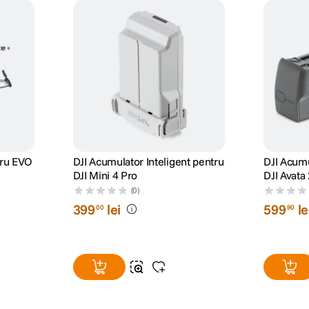
tru EVO
DJI Acumulator Inteligent pentru
DJI Acumu
DJI Mini 4 Pro
DJI Avata
(0)
399
lei
599
le
00
90