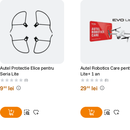
Autel Protectie Elice pentru
Autel Robotics Care pen
Seria Lite
Lite+ 1 an
(0)
(0)
9
lei
29
lei
90
90