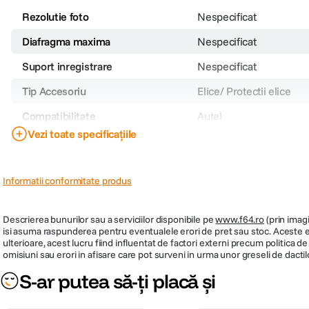
Rezolutie foto
Nespecificat
Diafragma maxima
Nespecificat
Suport inregistrare
Nespecificat
Tip Accesoriu
Elice/ Protectii elice
Compatibilitate
Autel
Vezi toate specificațiile
Acumulator pentru
Cod producator
102001125
Informatii conformitate produs
Descrierea bunurilor sau a serviciilor disponibile pe
www.f64.ro
(prin imagi
isi asuma raspunderea pentru eventualele erori de pret sau stoc. Aceste ero
ulterioare, acest lucru fiind influentat de factori externi precum politica 
omisiuni sau erori in afisare care pot surveni in urma unor greseli de dactil
S-ar putea să-ți placă și