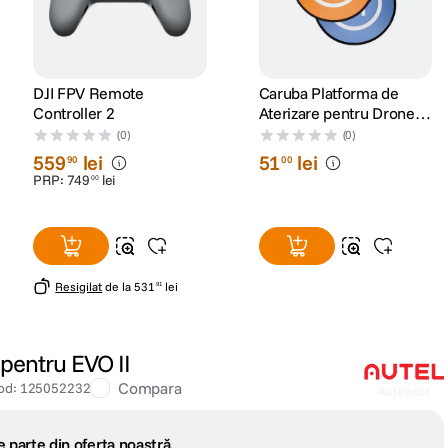
DJI FPV Remote
Caruba Platforma de
Controller 2
Aterizare pentru Drone
de 75 cm
(0)
(0)
559
lei
51
lei
90
00
PRP:
749
lei
00
Resigilat
de la
531
lei
91
 pentru EVO II
Compara
od
:
125052232
 parte din oferta noastră.