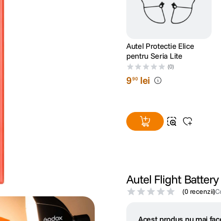
Autel Protectie Elice
pentru Seria Lite
(0)
9
lei
90
Autel Flight Battery
(
0 recenzii
)
C
Acest produs nu mai face