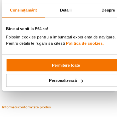
CONFIGURATIE:
Raportează o eroare
Consimțământ
Detalii
Despre
Tip casti
Studio
Recenzii
Bine ai venit la F64.ro!
Design
Over Ear
Folosim cookies pentru a imbunatati experienta de navigare.
Anulare zgomot
DA
Scrie prima recenzie
Pentru detalii te rugam sa citesti
Politica de cookies.
Diametru driver
45mm
Întrebări și răspunsuri
Permitere toate
DETALII PRODUCATOR
Nu găsești răspunsul pe care îl cauți?
Cod producator
ATH-M70X
Personalizează
Pune o întrebare
Pagina
Audio-Technica ATH-M70X Casti
producator
Monitorizare Studio
Informatii conformitate produs