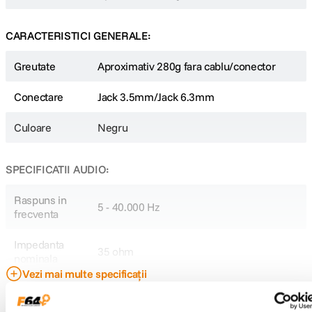
CARACTERISTICI GENERALE:
Greutate
Aproximativ 280g fara cablu/conector
Conectare
Jack 3.5mm/Jack 6.3mm
Culoare
Negru
SPECIFICATII AUDIO:
Raspuns in
5 - 40.000 Hz
frecventa
Impedanta
35 ohm
nominala
Vezi mai multe specificații
Sensibilitate
2.000 mW @ 1KHz