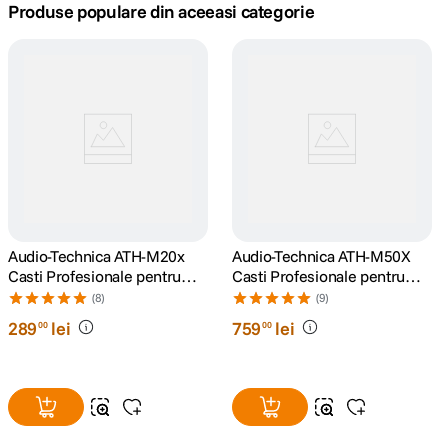
Produse populare din aceeasi categorie
canon sx740 hs
5
.
lavaliera
6
.
ulanzi
7
.
godox
8
.
card memorie
9
.
Audio-Technica ATH-M20x
Audio-Technica ATH-M50X
Casti Profesionale pentru
Casti Profesionale pentru
nou
10
.
Studio
Monitorizare in Studio
(8)
(9)
289
lei
759
lei
00
00