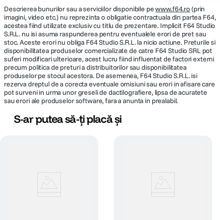
Descrierea bunurilor sau a serviciilor disponibile pe
www.f64.ro
(prin
imagini, video etc.) nu reprezinta o obligatie contractuala din partea F64,
acestea fiind utilizate exclusiv cu titlu de prezentare. Implicit F64 Studio
S.R.L. nu isi asuma raspunderea pentru eventualele erori de pret sau
stoc. Aceste erori nu obliga F64 Studio S.R.L. la nicio actiune. Preturile si
disponibilitatea produselor comercializate de catre F64 Studio SRL pot
suferi modificari ulterioare, acest lucru fiind influentat de factori externi
precum politica de preturi a distribuitorilor sau disponibilitatea
produselor pe stocul acestora. De asemenea, F64 Studio S.R.L. isi
rezerva dreptul de a corecta eventuale omisiuni sau erori in afisare care
pot surveni in urma unor greseli de dactilografiere, lipsa de acuratete
sau erori ale produselor software, fara a anunta in prealabil.
S-ar putea să-ți placă și