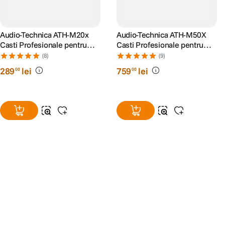
Audio-Technica ATH-M20x
Audio-Technica ATH-M50X
Casti Profesionale pentru
Casti Profesionale pentru
Studio
Monitorizare in Studio
(8)
(9)
289
lei
759
lei
00
00
Alatura-te comunitatii creatorilor
Descopera inspiratie, recomandari utile,
ghiduri foto-video si oferte pregatite special
pentru tine.