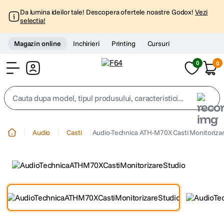
Da lumina ideilor tale! Descopera ofertele noastre Godox!
Vezi
selectia!
Magazin online
Inchirieri
Printing
Cursuri
0
0
Cont
Cauta dupa model, tipul produsului, caracteristici...
Top Cautari
Audio
Casti
Audio-Technica ATH-M70X Casti Monitorizar
canon g7x
1
.
trepied
2
.
trepied telefon
3
.
peak design
4
.