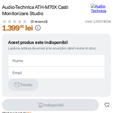
Audio-Technica ATH-M70X Casti
Monitorizare Studio
(
0 recenzii
)
Cod
:
125074558
1
.
399
lei
00
Acest produs este indisponibil
Lasă-ne adresa de email și te anunțăm când revine în stoc.
Trimite
Indisponibil
Vândut și livrat de
F64