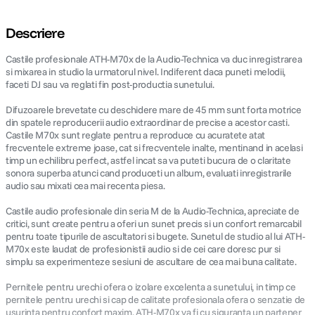
Descriere
Castile profesionale ATH-M70x de la Audio-Technica va duc inregistrarea
si mixarea in studio la urmatorul nivel. Indiferent daca puneti melodii,
faceti DJ sau va reglati fin post-productia sunetului.
Difuzoarele brevetate cu deschidere mare de 45 mm sunt forta motrice
din spatele reproducerii audio extraordinar de precise a acestor casti.
Castile M70x sunt reglate pentru a reproduce cu acuratete atat
frecventele extreme joase, cat si frecventele inalte, mentinand in acelasi
timp un echilibru perfect, astfel incat sa va puteti bucura de o claritate
sonora superba atunci cand produceti un album, evaluati inregistrarile
audio sau mixati cea mai recenta piesa.
Castile audio profesionale din seria M de la Audio-Technica, apreciate de
critici, sunt create pentru a oferi un sunet precis si un confort remarcabil
pentru toate tipurile de ascultatori si bugete. Sunetul de studio al lui ATH-
M70x este laudat de profesionistii audio si de cei care doresc pur si
simplu sa experimenteze sesiuni de ascultare de cea mai buna calitate.
Pernitele pentru urechi ofera o izolare excelenta a sunetului, in timp ce
pernitele pentru urechi si cap de calitate profesionala ofera o senzatie de
usurinta pentru confort maxim. ATH-M70x va fi cu siguranta un partener