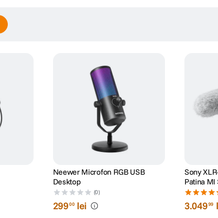
Neewer Microfon RGB USB
Sony XLR
Desktop
Patina MI
(0)
299
lei
3
.
049
00
99