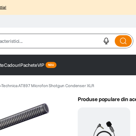
tia!
istici...
te
Cadouri
Pachete
VIP
o-Technica AT897 Microfon Shotgun Condenser XLR
Produse populare din ac