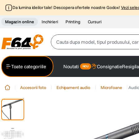
Da lumina ideilor tale! Descopera ofertele noastre Godox!
Vezi selec
Magazin online
Inchirieri
Printing
Cursuri
Cauta dupa model, tipul produsului, caracter
Top Cautari
Toate categoriile
Noutati
Consignatie
Resigila
canon g7x
1
.
Accesorii foto
Echipament audio
Microfoane
Audi
trepied
2
.
trepied telefon
3
.
peak design
4
.
canon sx740 hs
5
.