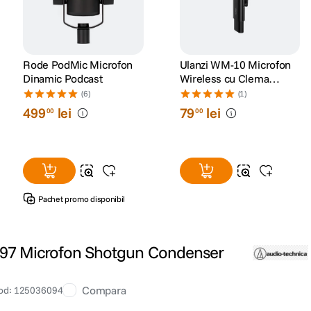
Rode PodMic Microfon
Ulanzi WM-10 Microfon
Dinamic Podcast
Wireless cu Clema
pentru
(6)
(1)
Smartphone/Tableta
499
lei
79
lei
00
00
Lightning
Pachet promo disponibil
897 Microfon Shotgun Condenser
Compara
od
:
125036094