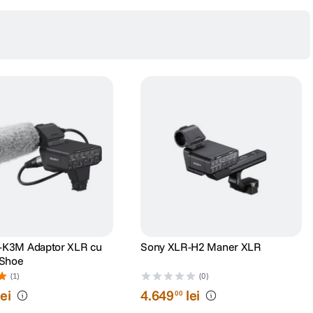
-K3M Adaptor XLR cu
Sony XLR-H2 Maner XLR
 Shoe
(1)
(0)
lei
4
.
649
lei
00