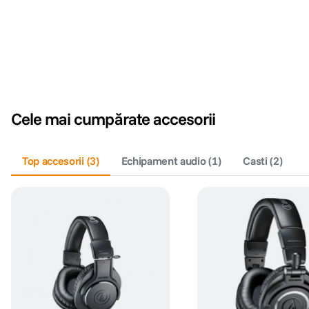
Cele mai cumpărate accesorii
Top accesorii
(
3
)
Echipament audio
(
1
)
Casti
(
2
)