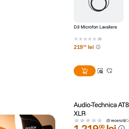
DJI Microfon Lavaliera
(0)
219
lei
00
Audio-Technica AT
XLR
(
0 recenzii
)
C
1
.
219
lei
00