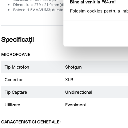
Bine ai venit la F64.ro!
 Dimensiuni: 279 x 21.0 mm (diametru)
 Baterie: 1.5V AA/UM3; durata de functionare: 1200 h (0.4 mA)
Folosim cookies pentru a imbu
Specificații
MICROFOANE
Tip Microfon
Shotgun
Conector
XLR
Tip Captare
Unidirectional
Utilizare
Eveniment
CARACTERISTICI GENERALE: