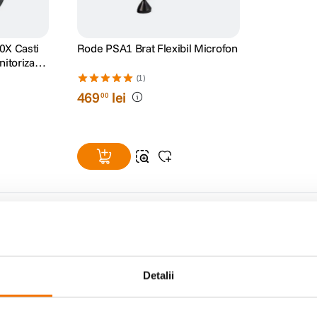
0X Casti
Rode PSA1 Brat Flexibil Microfon
itorizare
(1)
469
lei
00
Detalii