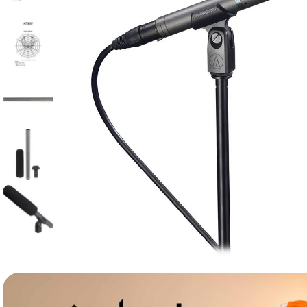
lavaliera
6
.
sony fx
7
.
card memorie
8
.
dji mic mini
9
.
dji osmo
10
.