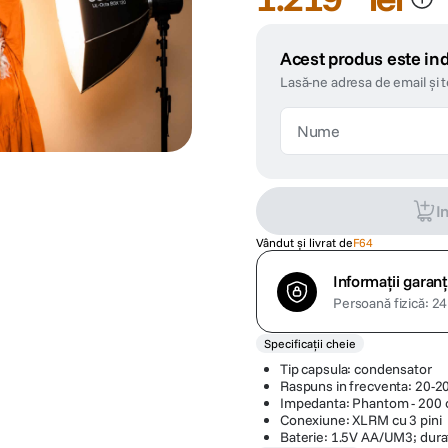
Acest produs este ind
Lasă-ne adresa de email și 
I
Vândut și livrat de
F64
Informații garanț
Persoană fizică: 24 
Specificații cheie
Tip capsula: condensator
Raspuns in frecventa: 20-2
Impedanta: Phantom - 200 o
Conexiune: XLRM cu 3 pini
Baterie: 1.5V AA/UM3; durat