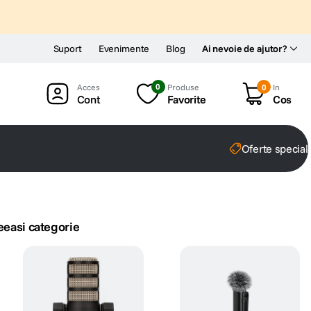
Suport
Evenimente
Blog
Ai nevoie de ajutor?
0
Produse
0
In
Cont
Favorite
Cos
Oferte special
eeasi categorie