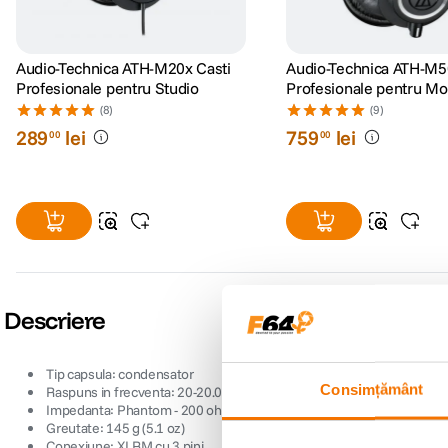
Audio-Technica ATH-M20x Casti
Audio-Technica ATH-M5
Profesionale pentru Studio
Profesionale pentru Mon
in Studio
(8)
(9)
289
lei
759
lei
00
00
Descriere
 Tip capsula: condensator
Consimțământ
 Raspuns in frecventa: 20-20.000 Hz
 Impedanta: Phantom - 200 ohmi; Baterie - 300 ohmi
 Greutate: 145 g (5.1 oz)
 Conexiune: XLRM cu 3 pini