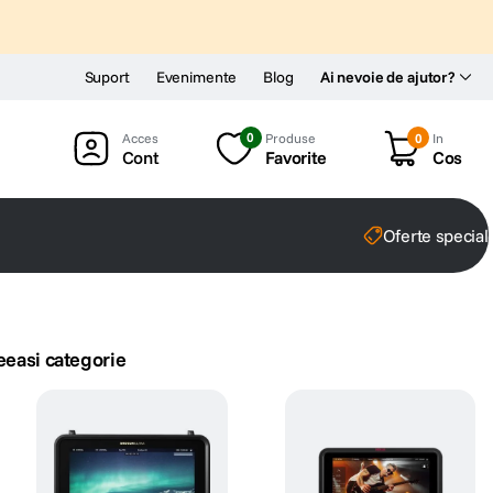
Suport
Evenimente
Blog
Ai nevoie de ajutor?
0
Produse
0
In
Cont
Favorite
Cos
Oferte special
eeasi categorie