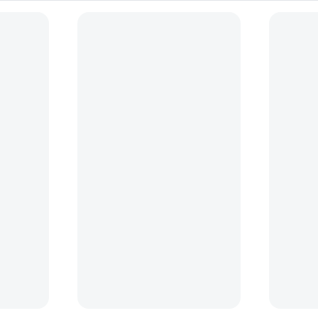
HDMI-
Patona Premium Acumulator
Blackmagi
cm
Replace Li-Ion pentru Sony NP-
Semnal HD
F750 5200mAh 7.4V
Alimentar
(10)
122
lei
359
le
00
00