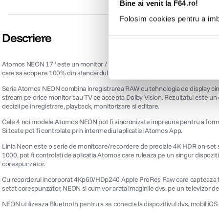
Bine ai venit la F64.ro!
Folosim cookies pentru a imbu
Descriere
Atomos NEON 17" este un monitor / recorder de 17" (43.2 cm), are o rezolutie
care sa acopere 100% din standardul DCI P3. Luminozitatea sa de 1000 cd/m2
Seria Atomos NEON combina inregistrarea RAW cu tehnologia de display cinema
stream pe orice monitor sau TV ce accepta Dolby Vision. Rezultatul este un
decizii pe inregistrare, playback, monitorizare si editare.
Cele 4 noi modele Atomos NEON pot fi sincronizate impreuna pentru a forma 
Si toate pot fi controlate prin intermediul aplicatiei Atomos App.
Linia Neon este o serie de monitoare/recordere de precizie 4K HDR on-set si i
1000, pot fi controlati de aplicatia Atomos care ruleaza pe un singur dispozi
corespunzator.
Cu recorderul incorporat 4Kp60/HDp240 Apple ProRes Raw care capteaza fiecar
setat corespunzator, NEON si cum vor arata imaginile dvs. pe un televizor 
NEON utilizeaza Bluetooth pentru a se conecta la dispozitivul dvs. mobil iOS ca