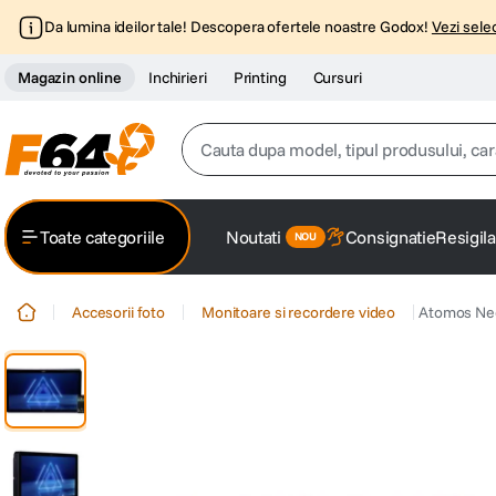
Da lumina ideilor tale! Descopera ofertele noastre Godox!
Vezi selec
Magazin online
Inchirieri
Printing
Cursuri
Cauta dupa model, tipul produsului, caracter
Top Cautari
Toate categoriile
Noutati
Consignatie
Resigila
canon g7x
1
.
Accesorii foto
Monitoare si recordere video
Atomos Neo
trepied
2
.
trepied telefon
3
.
peak design
4
.
canon sx740 hs
5
.