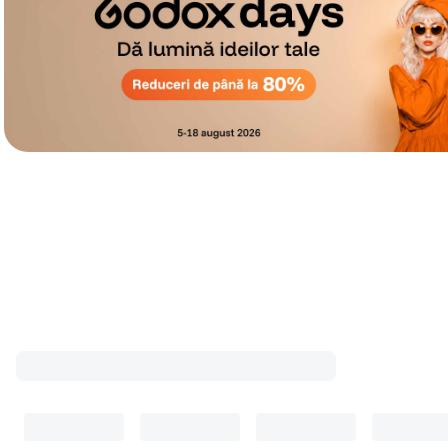
Cele mai cumpărate accesorii
Top accesorii
(
9
)
Cabluri video
(
3
)
Accesorii video di