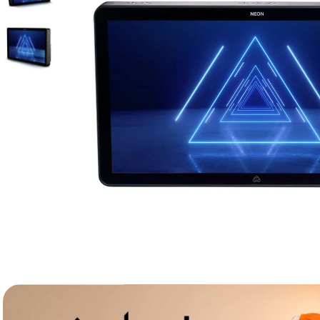
lavaliera
6
.
ulanzi
7
.
godox
8
.
card memorie
9
.
nou
10
.