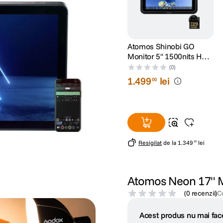
Atomos Shinobi GO
Monitor 5'' 1500nits HDR
HDMI 4K30p
(0)
1
.
499
lei
00
Resigilat
de la
1
.
349
lei
10
Atomos Neon 17" M
(
0 recenzii
)
C
Acest produs nu mai face