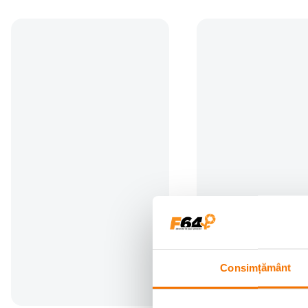
Roland RCC-100-SDI Cablu SDI
Patona Premium Acumu
30M Black Series
Replace Li-Ion pentru 
F970 7800mAh 7.2V
(0)
(19)
229
lei
189
lei
00
90
Preț anterior:
203
lei
00
PRP:
203
lei
00
Consimțământ