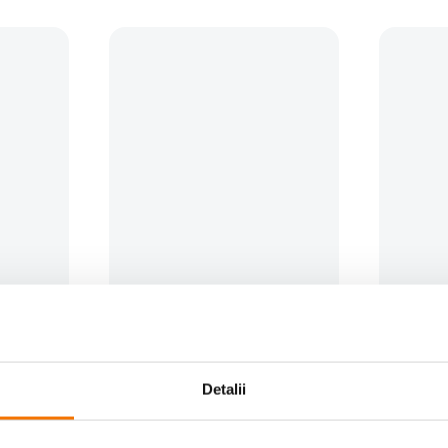
lator
Roland RCC-16-SDI Cablu SDI
Stativ lumi
Sony NP-
5M Black Series
808 4m
(0)
89
lei
223
le
00
00
Detalii