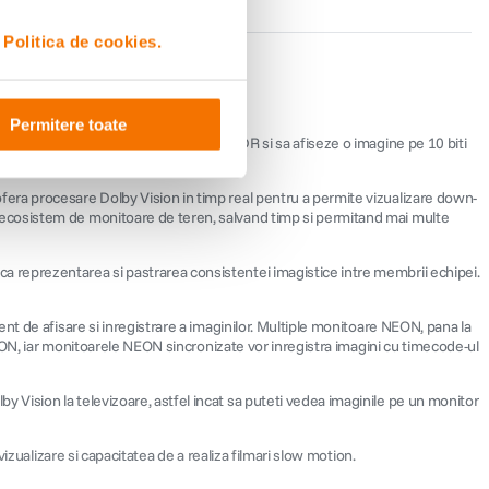
i
Politica de cookies.
Permitere toate
o imagine clara, capabil sa suporte HDR si sa afiseze o imagine pe 10 biti
rt de contrast de 1.000.000:1.
era procesare Dolby Vision in timp real pentru a permite vizualizare down-
 ecosistem de monitoare de teren, salvand timp si permitand mai multe
 reprezentarea si pastrarea consistentei imagistice intre membrii echipei.
t de afisare si inregistrare a imaginilor. Multiple monitoare NEON, pana la
NEON, iar monitoarele NEON sincronizate vor inregistra imagini cu timecode-ul
Vision la televizoare, astfel incat sa puteti vedea imaginile pe un monitor
izualizare si capacitatea de a realiza filmari slow motion.