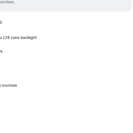
similare.
80
u 128 zone backlight
ON
de montare
siuni live
(
1
)
Stative si accesorii
(
2
)