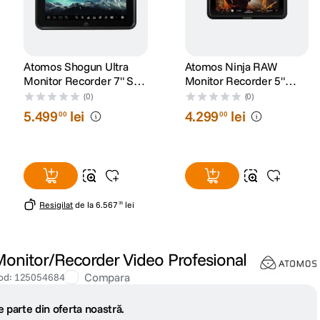
Atomos Shogun Ultra
Atomos Ninja RAW
Monitor Recorder 7" SDI
Monitor Recorder 5"
HDMI 8K
ProRes RAW HDMI
(0)
(0)
5
.
499
lei
4
.
299
lei
00
00
Resigilat
de la
6
.
567
lei
35
onitor/Recorder Video Profesional
Compara
od
:
125054684
 parte din oferta noastră.