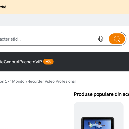
tia!
istici...
te
Cadouri
Pachete
VIP
n 17" Monitor/Recorder Video Profesional
Produse populare din ac