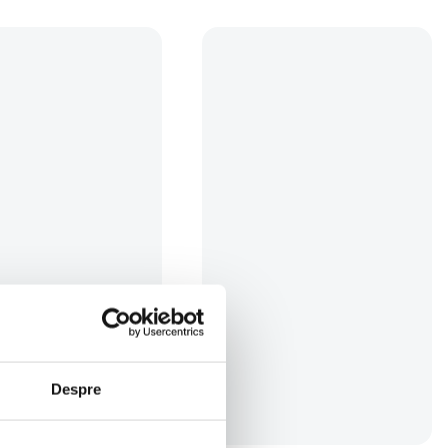
ni / blitzuri studio - EI-
(14)
i
Despre