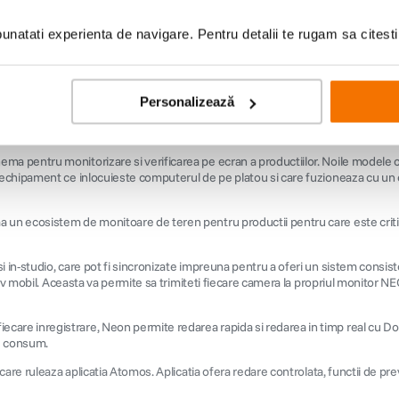
natati experienta de navigare. Pentru detalii te rugam sa citest
Personalizează
 nativa de 2048 x 1080, in timp ce accepta rezolutii UHD 4K. Monitorul ofera 
 si 128 de zone de iluminare backlight permit monitorului sa atinga un rapo
 pentru monitorizare si verificarea pe ecran a productiilor. Noile modele of
 echipament ce inlocuieste computerul de pe platou si care fuzioneaza cu un
un ecosistem de monitoare de teren pentru productii pentru care este critica
n-studio, care pot fi sincronizate impreuna pentru a oferi un sistem consisten
tiv mobil. Aceasta va permite sa trimiteti fiecare camera la propriul monitor 
e inregistrare, Neon permite redarea rapida si redarea in timp real cu Dolby 
de consum.
re ruleaza aplicatia Atomos. Aplicatia ofera redare controlata, functii de prev