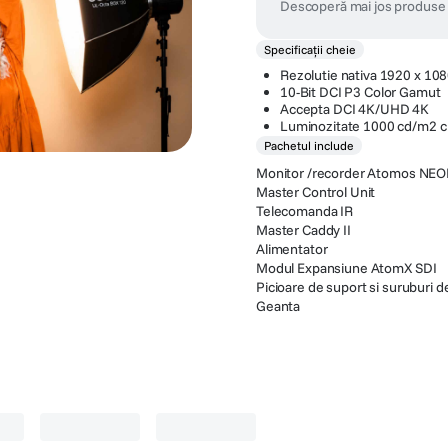
Descoperă mai jos produse 
Specificații cheie
Rezolutie nativa 1920 x 10
10-Bit DCI P3 Color Gamut
Accepta DCI 4K/UHD 4K
Luminozitate 1000 cd/m2 c
Pachetul include
Monitor /recorder Atomos NE
Master Control Unit
Telecomanda IR
Master Caddy II
Alimentator
Modul Expansiune AtomX SDI
Picioare de suport si suruburi 
Geanta
verse
(
1
)
Acumulatori foto si baterii
(
2
)
Echipament transmi