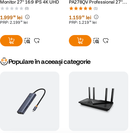
Monitor 27" 16:9 IPS 4K UHD
PA278QV Professional 27"
IPS WQHD 2560 x 1440
(0)
(1)
1
.
999
lei
1
.
159
lei
98
90
PRP:
2
.
199
lei
PRP:
1
.
219
lei
99
99
Populare în aceeași categorie