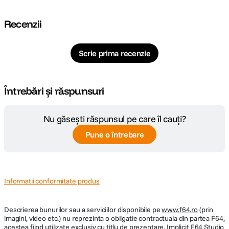
Recenzii
Scrie prima recenzie
Întrebări și răspunsuri
Nu găsești răspunsul pe care îl cauți?
Pune o întrebare
Informatii conformitate produs
Descrierea bunurilor sau a serviciilor disponibile pe
www.f64.ro
(prin
imagini, video etc.) nu reprezinta o obligatie contractuala din partea F64,
acestea fiind utilizate exclusiv cu titlu de prezentare. Implicit F64 Studio