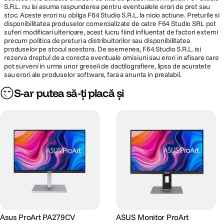
S.R.L. nu isi asuma raspunderea pentru eventualele erori de pret sau
stoc. Aceste erori nu obliga F64 Studio S.R.L. la nicio actiune. Preturile si
disponibilitatea produselor comercializate de catre F64 Studio SRL pot
suferi modificari ulterioare, acest lucru fiind influentat de factori externi
precum politica de preturi a distribuitorilor sau disponibilitatea
produselor pe stocul acestora. De asemenea, F64 Studio S.R.L. isi
rezerva dreptul de a corecta eventuale omisiuni sau erori in afisare care
pot surveni in urma unor greseli de dactilografiere, lipsa de acuratete
sau erori ale produselor software, fara a anunta in prealabil.
S-ar putea să-ți placă și
Asus ProArt PA279CV
ASUS Monitor ProArt