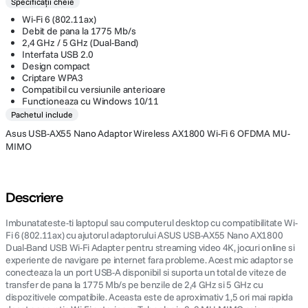
Specificații cheie
Wi-Fi 6 (802.11ax)
Debit de pana la 1775 Mb/s
2,4 GHz / 5 GHz (Dual-Band)
Interfata USB 2.0
Design compact
Criptare WPA3
Compatibil cu versiunile anterioare
Functioneaza cu Windows 10/11
Pachetul include
Asus USB-AX55 Nano Adaptor Wireless AX1800 Wi-Fi 6 OFDMA MU-
MIMO
Descriere
Imbunatateste-ti laptopul sau computerul desktop cu compatibilitate Wi-
Fi 6 (802.11ax) cu ajutorul adaptorului ASUS USB-AX55 Nano AX1800
Dual-Band USB Wi-Fi Adapter pentru streaming video 4K, jocuri online si
experiente de navigare pe internet fara probleme. Acest mic adaptor se
conecteaza la un port USB-A disponibil si suporta un total de viteze de
transfer de pana la 1775 Mb/s pe benzile de 2,4 GHz si 5 GHz cu
dispozitivele compatibile. Aceasta este de aproximativ 1,5 ori mai rapida