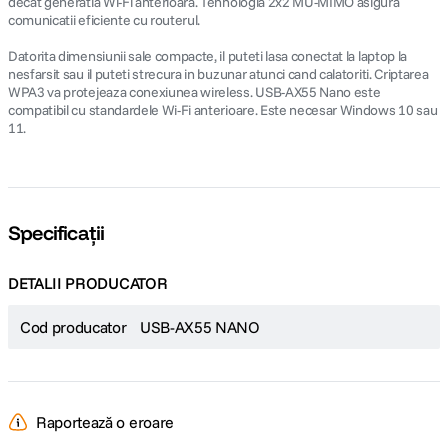
decat generatia Wi-Fi anterioara. Tehnologia 2x2 MU-MIMO asigura
comunicatii eficiente cu routerul.
Datorita dimensiunii sale compacte, il puteti lasa conectat la laptop la
nesfarsit sau il puteti strecura in buzunar atunci cand calatoriti. Criptarea
WPA3 va protejeaza conexiunea wireless. USB-AX55 Nano este
compatibil cu standardele Wi-Fi anterioare. Este necesar Windows 10 sau
11.
Specificații
DETALII PRODUCATOR
Cod producator
USB-AX55 NANO
Raportează o eroare