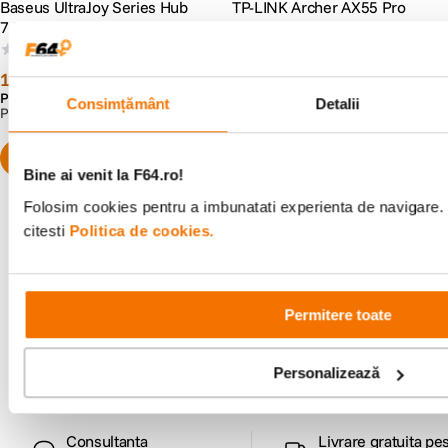
Baseus UltraJoy Series Hub
TP-LINK Archer AX55 Pro
7 Porturi USB-C Gri
AX3000 Router Wireless
Gigabit Wi-Fi 6 Dual-Band
(0)
(0)
574+2402 Mbps Negru
179
lei
419
lei
90
99
Preț anterior:
213
lei
00
Consimțământ
Detalii
PRP:
213
lei
00
Bine ai venit la F64.ro!
Folosim cookies pentru a imbunatati experienta de navigare. 
citesti
Politica de cookies.
Alatura-te comunitatii creatorilor
Descopera inspiratie, recomandari utile,
Permitere toate
ghiduri foto-video si oferte pregatite special
pentru tine.
Personalizează
Consultanta
Livrare gratuita pe