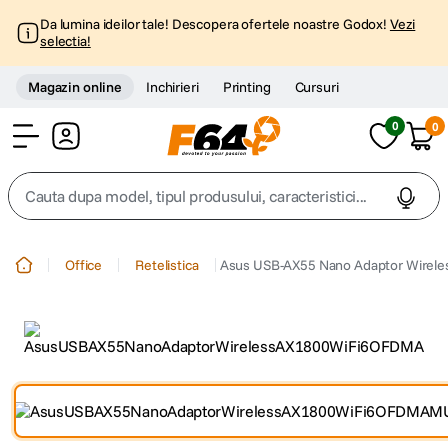
Da lumina ideilor tale! Descopera ofertele noastre Godox!
Vezi
selectia!
Magazin online
Inchirieri
Printing
Cursuri
0
0
Cont
Cauta dupa model, tipul produsului, caracteristici...
Top Cautari
Office
Retelistica
Asus USB-AX55 Nano Adaptor Wirel
canon g7x
1
.
trepied
2
.
trepied telefon
3
.
peak design
4
.