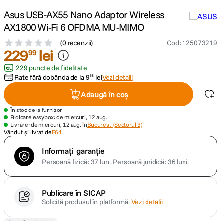
Asus USB-AX55 Nano Adaptor Wireless
canon sx740 hs
5
.
AX1800 Wi-Fi 6 OFDMA MU-MIMO
(
0 recenzii
)
Cod
:
125073219
lavaliera
6
.
229
lei
99
229 puncte de fidelitate
card memorie
7
.
Rate fără dobânda de la
9
lei
Vezi detalii
58
ulanzi
8
.
Adaugă în coș
În stoc de la furnizor
insta 360
9
.
Ridicare easybox: de miercuri, 12 aug.
Livrare: de miercuri, 12 aug. în
Bucuresti (Sectorul 3)
Vândut și livrat de
F64
godox
10
.
Informații garanție
Persoană fizică: 37 luni.
Persoană juridică: 36 luni.
Publicare în SICAP
Solicită produsul în platformă.
Vezi detalii