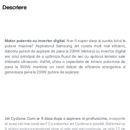
Descriere
Motor puternic cu invertor digital.
N-ar fi super daca ai curata totul la
putere maxima? Aspiratorul Samsung Jet curata mult mai eficient,
datorita puterii de aspirare de pana la 200W. Motorul cu invertor digital
are rolul principal de a optimiza fluxul de aer cu ajutorul lamelor sale
imbinate ultrasonic. Astfel, ofera o capacitate de intrare puternica de
pana la 550W, mentine un nivel ridicat de eficienta energetica si
genereaza pana la 200W putere de aspirare.
Jet Cyclone. Cum ar fi daca dupa o aspirare in profunzime,
incaperile
ar avea cel mai curat aer? Cu sistemul Jet Cyclone e posibil. Sistemul cu
9 cicloni aspira exceptional chiar si cele mai mici particule, iar cele 27 de