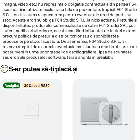
imagini, video etc.) nu reprezinta o obligatie contractuala din partea F64,
acestea fiind utilizate exclusiv cu titlu de prezentare. Implicit F64 Studio
S.R.L. nu isi asuma raspunderea pentru eventualele erori de pret sau
stoc. Aceste erori nu obliga F64 Studio S.R.L. la nicio actiune. Preturile si
disponibilitatea produselor comercializate de catre F64 Studio SRL pot
Rezervor de praf lavabil
suferi modificari ulterioare, acest lucru fiind influentat de factori externi
precum politica de preturi a distribuitorilor sau disponibilitatea
produselor pe stocul acestora. De asemenea, F64 Studio S.R.L. isi
rezerva dreptul de a corecta eventuale omisiuni sau erori in afisare care
Igiena casei tale e cea mai importanta, asa ca poti curata aspiratorul cu
pot surveni in urma unor greseli de dactilografiere, lipsa de acuratete
totul, fara probleme. Tot rezervorul de praf de 0,8L, inclusiv sistemul
sau erori ale produselor software, fara a anunta in prealabil.
multi-ciclon, este complet lavabil, astfel incat poate fi pastrat mereu
curat si proaspat. Il poti scoate usor, fara a detasa si teava principala.
S-ar putea să-ți placă și
Resigilat
-30%: cod RS30
Perie Soft Action