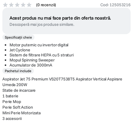
(
0 recenzii
)
Cod
:
125053216
Acest produs nu mai face parte din oferta noastră.
Descoperă mai jos produse similare.
Specificații cheie
Motor puternic cu invertor digital
Jet Cyclone
Sistem de filtrare HEPA cu 5 straturi
Mopul Spinning Sweeper
Acumulator de 3000mA
Pachetul include
Aspirator Jet 75 Premium VS20T7538T5 Aspirator Vertical Aspirare
Umeda 200W
Statie de incarcare
1 baterie
Perie Mop
Perie Soft Action
Mini Perie Motorizata
3 accesorii