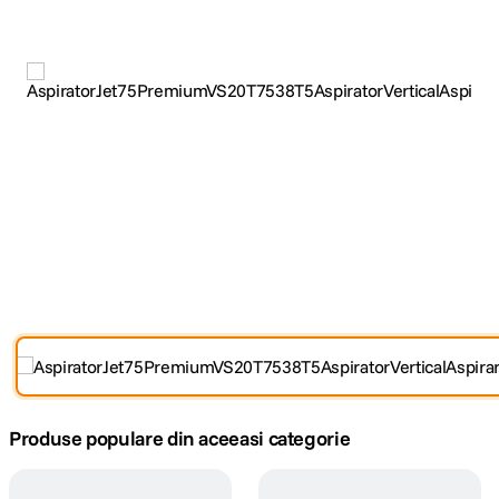
canon sx740 hs
5
.
lavaliera
6
.
card memorie
7
.
dji mic mini
8
.
dji osmo
9
.
insta 360
10
.
Produse populare din aceeasi categorie