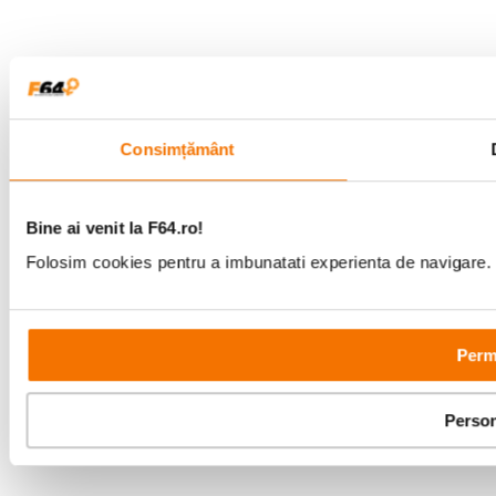
Consimțământ
Bine ai venit la F64.ro!
Folosim cookies pentru a imbunatati experienta de navigare. P
Permi
Person