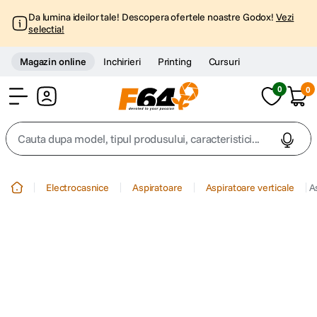
Da lumina ideilor tale! Descopera ofertele noastre Godox!
Vezi
selectia!
Magazin online
Inchirieri
Printing
Cursuri
0
0
Cont
Cauta dupa model, tipul produsului, caracteristici...
Top Cautari
Electrocasnice
Aspiratoare
Aspiratoare verticale
A
canon g7x
1
.
trepied
2
.
trepied telefon
3
.
peak design
4
.