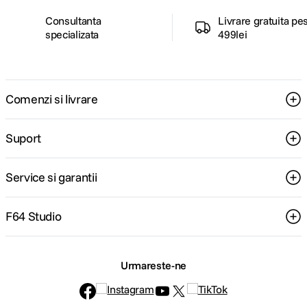
Running Time (Max)
Consultanta
Livrare gratuita pe
60 min
specializata
499lei
Timp de încărcare
210 min
Nivel zgomot
86 dBA
Baterie
Tip de baterie
Li-ion
Comenzi si livrare
Voltage
21.9 V
Perie
Suport
Principală
Perie Soft Action
Perie suplimentară (altele)
Perie Mop
Funcţii pentru comoditate
Service si garantii
EZClean Dust Bin
Da
Accesorii
F64 Studio
Accesoriu 1
Perie Combi
Accesoriu 2
Accesoriu extensibil
Urmareste-ne
Accesoriu 3
Mini perie motorizată
Accesoriu 4
Accesoriu flexibil
Filtru