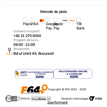
Eliminare reziduuri
Sistem Filtrare HEPA
Metode de plata
Pre-Motor
Da
Specificații fizice
Dimensiuni (L x Î x A)
250X1130X215 mm
Greutate (g)
Comenzi si suport
2.7 kg
Caracteristică specială
+40 21 270 0050
Program de lucru
Afişaj cu LED
Da
09:00 - 21:00
Showroom
Bd-ul Unirii 64, Bucuresti
Copyright © F64 2001 - 2026
Parteneri tehnologie: