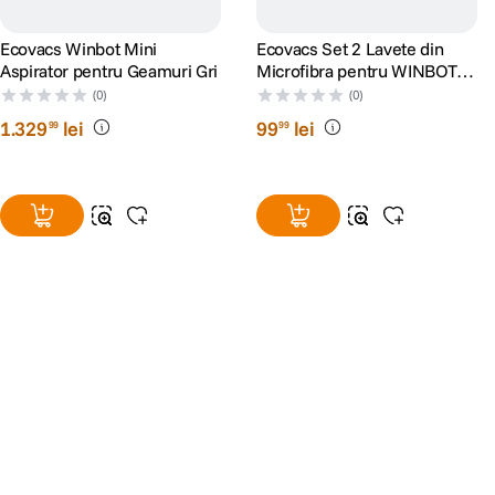
Ecovacs Winbot Mini
Ecovacs Set 2 Lavete din
Aspirator pentru Geamuri Gri
Microfibra pentru WINBOT
W2/W2 OMNI
(0)
(0)
Colectarea prafului
1
.
329
lei
99
lei
99
99
Tip
Multi Cyclone
Capacitate praf
0.8 ℓ
Informații generale
Suprafaţă curăţare
250 mm
Body Color
ChroMetal
Culoare punct
Teal Silver
Motor cu Digital Inverter
Da
Performanță
Alatura-te comunitatii creatorilor
Consum maxim de energie
Descopera inspiratie, recomandari utile,
550 W
ghiduri foto-video si oferte pregatite special
Putere de aspirare
200 W
pentru tine.
Running Time (min)
6 min
Running Time (Mid)
30 min