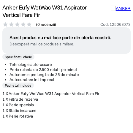
Anker Eufy WetWac W31 Aspirator
Vertical Fara Fir
(
0 recenzii
)
Cod
:
125068073
Acest produs nu mai face parte din oferta noastră.
Descoperă mai jos produse similare.
Specificații cheie
Tehnologie auto-uscare
Perie rulanta de 2.500 rotatii pe minut
Autonomie prelungita de 35 de minute
Autocuratare in timp real
Pachetul include
1 X Anker Eufy WetWac W31 Aspirator Vertical Fara Fir
1 X Filtru de rezerva
1 X Perie speciala
1 X Statie incarcare
1 X Perie rotativa