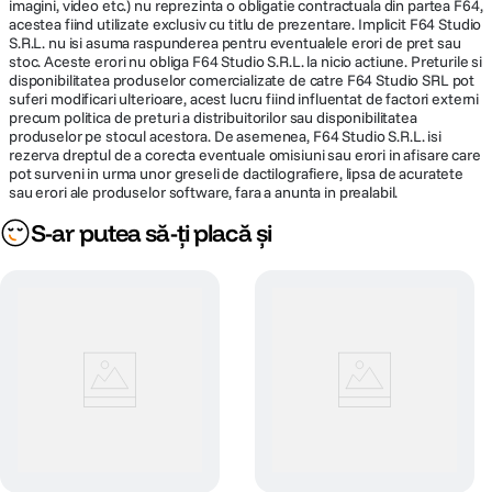
imagini, video etc.) nu reprezinta o obligatie contractuala din partea F64,
acestea fiind utilizate exclusiv cu titlu de prezentare. Implicit F64 Studio
S.R.L. nu isi asuma raspunderea pentru eventualele erori de pret sau
stoc. Aceste erori nu obliga F64 Studio S.R.L. la nicio actiune. Preturile si
disponibilitatea produselor comercializate de catre F64 Studio SRL pot
suferi modificari ulterioare, acest lucru fiind influentat de factori externi
precum politica de preturi a distribuitorilor sau disponibilitatea
produselor pe stocul acestora. De asemenea, F64 Studio S.R.L. isi
rezerva dreptul de a corecta eventuale omisiuni sau erori in afisare care
pot surveni in urma unor greseli de dactilografiere, lipsa de acuratete
sau erori ale produselor software, fara a anunta in prealabil.
S-ar putea să-ți placă și