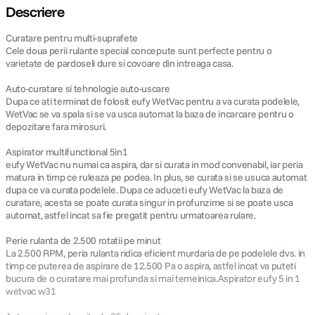
Descriere
Curatare pentru multi-suprafete
Cele doua perii rulante special concepute sunt perfecte pentru o
varietate de pardoseli dure si covoare din intreaga casa.
Auto-curatare si tehnologie auto-uscare
Dupa ce ati terminat de folosit eufy WetVac pentru a va curata podelele,
WetVac se va spala si se va usca automat la baza de incarcare pentru o
depozitare fara mirosuri.
Aspirator multifunctional 5in1
eufy WetVac nu numai ca aspira, dar si curata in mod convenabil, iar peria
matura in timp ce ruleaza pe podea. In plus, se curata si se usuca automat
dupa ce va curata podelele. Dupa ce aduceti eufy WetVac la baza de
curatare, acesta se poate curata singur in profunzime si se poate usca
automat, astfel incat sa fie pregatit pentru urmatoarea rulare.
Perie rulanta de 2.500 rotatii pe minut
La 2.500 RPM, peria rulanta ridica eficient murdaria de pe podelele dvs. in
timp ce puterea de aspirare de 12.500 Pa o aspira, astfel incat va puteti
bucura de o curatare mai profunda si mai temeinica.Aspirator eufy 5 in 1
wetvac w31