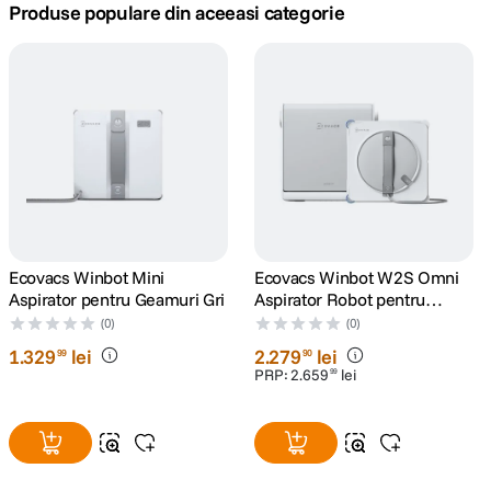
Produse populare din aceeasi categorie
canon sx740 hs
5
.
lavaliera
6
.
card memorie
7
.
dji mic mini
8
.
dji osmo
9
.
Ecovacs Winbot Mini
Ecovacs Winbot W2S Omni
Aspirator pentru Geamuri Gri
Aspirator Robot pentru
insta 360
10
.
Geamuri
(0)
(0)
1
.
329
lei
2
.
279
lei
99
90
PRP:
2
.
659
lei
99