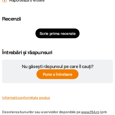
Raportează o eroare
DETALII PRODUCATOR
Cod producator
T2730G11
Recenzii
Scrie prima recenzie
Întrebări și răspunsuri
Nu găsești răspunsul pe care îl cauți?
Pune o întrebare
Informatii conformitate produs
Descrierea bunurilor sau a serviciilor disponibile pe
www.f64.ro
(prin