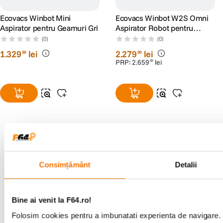
Ecovacs Winbot Mini
Ecovacs Winbot W2S Omni
Aspirator pentru Geamuri Gri
Aspirator Robot pentru
Geamuri
(0)
(0)
1
.
329
lei
2
.
279
lei
99
90
PRP:
2
.
659
lei
99
Alatura-te comunitatii creatorilor
Consimțământ
Detalii
Descopera inspiratie, recomandari utile,
ghiduri foto-video si oferte pregatite special
pentru tine.
Bine ai venit la F64.ro!
Folosim cookies pentru a imbunatati experienta de navigare. P