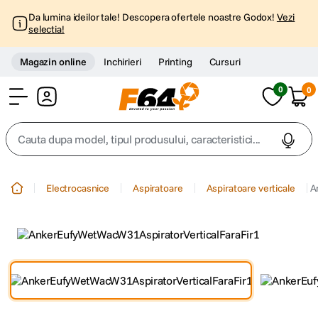
Da lumina ideilor tale! Descopera ofertele noastre Godox!
Vezi
selectia!
Magazin online
Inchirieri
Printing
Cursuri
0
0
Cont
Cauta dupa model, tipul produsului, caracteristici...
Top Cautari
Electrocasnice
Aspiratoare
Aspiratoare verticale
A
canon g7x
1
.
trepied
2
.
trepied telefon
3
.
peak design
4
.