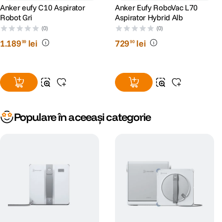
Anker eufy C10 Aspirator
Anker Eufy RoboVac L70
Robot Gri
Aspirator Hybrid Alb
(0)
(0)
1
.
189
lei
729
lei
99
90
Populare în aceeași categorie