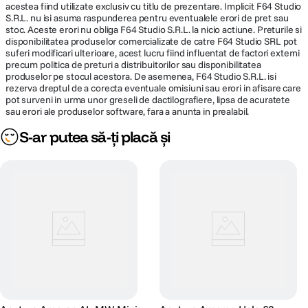
acestea fiind utilizate exclusiv cu titlu de prezentare. Implicit F64 Studio
S.R.L. nu isi asuma raspunderea pentru eventualele erori de pret sau
stoc. Aceste erori nu obliga F64 Studio S.R.L. la nicio actiune. Preturile si
disponibilitatea produselor comercializate de catre F64 Studio SRL pot
suferi modificari ulterioare, acest lucru fiind influentat de factori externi
precum politica de preturi a distribuitorilor sau disponibilitatea
produselor pe stocul acestora. De asemenea, F64 Studio S.R.L. isi
rezerva dreptul de a corecta eventuale omisiuni sau erori in afisare care
pot surveni in urma unor greseli de dactilografiere, lipsa de acuratete
sau erori ale produselor software, fara a anunta in prealabil.
S-ar putea să-ți placă și