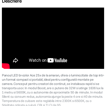
Descriere
canon sx740 hs
5
.
lavaliera
6
.
card memorie
7
.
ulanzi
8
.
insta 360
9
.
godox
10
.
Panoul LED bi-color Ace 25x de la amaran, ofera o luminozitate de top intr-
un format compact si portabil, ideal pentru configuratii montate pe
camera. Conceput pentru creatori de continut, se instaleaza rapid si se
transporta usor. In modul Boost, are o putere de 32W si atinge 1636 lux la
1 metru si 5600K, cu o autonomie de aproximativ 50 de minute. In modul
Silent cu consum redus, autonomia ajunge la peste 4 ore si 40 de minute.
Temperatura de culoare este reglabila intre 2300K si 6500K, cu o
fidelitate ridicata a culorii, CRI si TLCI de 95.