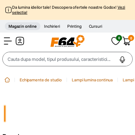
Da lumina ideilor tale! Descopera ofertele noastre Godox!
Vezi
selectia!
Magazin online
Inchirieri
Printing
Cursuri
0
0
Cont
Cauta dupa model, tipul produsului, caracteristici...
Top Cautari
Echipamente de studio
Lampi lumina continua
Lampi 
canon g7x
1
.
trepied
2
.
trepied telefon
3
.
peak design
4
.