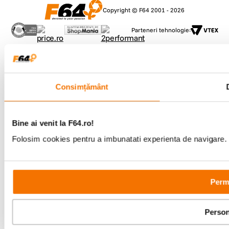
Copyright © F64 2001 - 2026
Parteneri tehnologie:
Consimțământ
Bine ai venit la F64.ro!
Folosim cookies pentru a imbunatati experienta de navigare. P
Permi
Person