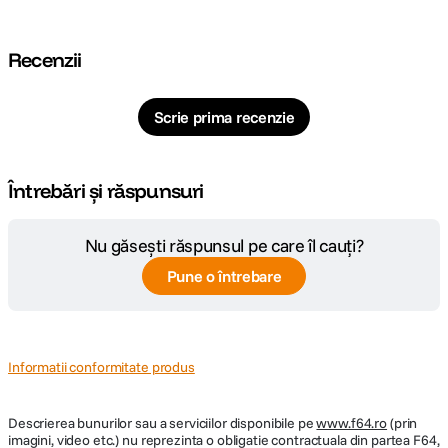
Cod producator
AM-6971842188147
Recenzii
Scrie prima recenzie
Întrebări și răspunsuri
Nu găsești răspunsul pe care îl cauți?
Pune o întrebare
Informatii conformitate produs
Descrierea bunurilor sau a serviciilor disponibile pe
www.f64.ro
(prin
imagini, video etc.) nu reprezinta o obligatie contractuala din partea F64,