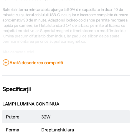
Bateria interna reincarcabila ajunge la 90% din capacitate in doar 40 de
minute cu ajutorul cablului USB-C inclus, iar o incarcare completa dureaza
aproximativ 90 de minute. Adaptorul lock-to-cold shoe permite montarea
rapida pe camere, iar filetul standard 1/4 de la baza permite utilizarea cu
majoritatea stativelor. Suportul magnetic frontal accepta modificatori de
lumina precum difuzia tip dom inclus, iar padul de silicon de pe spate
permite montarea pe orice suprafata magnetica.
Alte caracteristici
Reglaj continuu si fin al intensitatii de la 0 la 100%
Arată descrierea completă
Doua moduri de functionare a ventilatorului: Silent si Smart, cu
zgomot redus (≥28 dBA)
Control local si wireless prin Bluetooth si aplicatia amaran
Scurtaturi personalizabile prin apasare lunga si dublu click
Specificații
9 efecte de lumina preprogramate: paparazzi, artificii, fulger, bec
ars, TV, puls, stroboscop, explozie si flacara
LAMPI LUMINA CONTINUA
Putere
32W
Forma
Dreptunghiulara