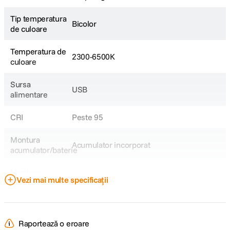
Tip temperatura
Bicolor
de culoare
Temperatura de
2300-6500K
culoare
Sursa
USB
alimentare
CRI
Peste 95
Montura
Acumulator incorporat
acumulator/baterie
Montura
Proprietar
Vezi mai multe specificații
accesorii
DETALII PRODUCATOR
Raportează o eroare