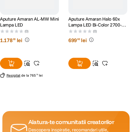
Aputure Amaran AL-MW Mini
Aputure Amaran Halo 60x
Lampa LED
Lampa LED Bi-Color 2700-
6500K CCT 60W
(0)
(0)
1
.
178
lei
699
lei
00
00
Resigilat
de la
765
lei
70
Alatura-te comunitatii creatorilor
Descopera inspiratie, recomandari utile,