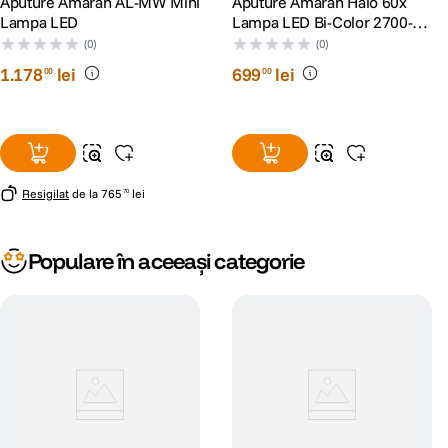
Aputure Amaran AL-MW Mini
Aputure Amaran Halo 60x
Lampa LED
Lampa LED Bi-Color 2700-
6500K CCT 60W
(0)
(0)
1
.
178
lei
699
lei
00
00
Resigilat
de la
765
lei
70
Populare în aceeași categorie