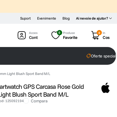
Suport
Evenimente
Blog
Ai nevoie de ajutor?
0
Produse
0
In
Cont
Favorite
Cos
Oferte special
mm Light Blush Sport Band M/L
artwatch GPS Carcasa Rose Gold
ght Blush Sport Band M/L
Compara
od
:
125092194