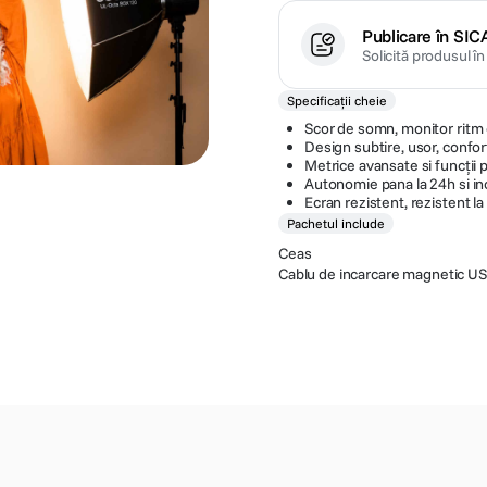
Publicare în SIC
Solicită produsul î
Specificații cheie
Scor de somn, monitor ritm c
Design subtire, usor, confor
Metrice avansate si funcții 
Autonomie pana la 24h si in
Ecran rezistent, rezistent l
Pachetul include
Ceas
Cablu de incarcare magnetic U