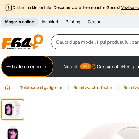
Da lumina ideilor tale! Descopera ofertele noastre Godox!
Vezi selec
Magazin online
Inchirieri
Printing
Cursuri
Cauta dupa model, tipul produsului, caracter
Top Cautari
Toate categoriile
Noutati
Consignatie
Resigila
canon g7x
1
.
Telefoane si gadget-uri
Smartwatch si bratari
Smartw
trepied
2
.
trepied telefon
3
.
peak design
4
.
canon sx740 hs
5
.