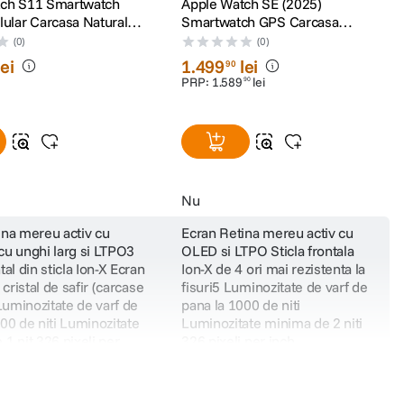
tch S11 Smartwatch
Apple Watch SE (2025)
lular Carcasa Natural
Smartwatch GPS Carcasa
 46mm Curea Stone
Midnight Aluminium 44mm,
(0)
(0)
t M/L
Midnight Sport Band S/M
lei
1
.
499
lei
90
PRP:
1
.
589
lei
90
Nu
 optic trimite date catre un algoritm care analizeaza modul in care vasele de
ina mereu activ cu
Ecran Retina mereu activ cu
cu unghi larg si LTPO3
OLED si LTPO Sticla frontala
nti, iar functia a fost validata in cadrul unui studiu clinic.
tal din sticla Ion-X Ecran
Ion-X de 4 ori mai rezistenta la
 cristal de safir (carcase
fisuri5 Luminozitate de varf de
ia Sanatate de pe iPhone, generand un raport util pentru discutii mai clare si
 Luminozitate de varf de
pana la 1000 de niti
00 de niti Luminozitate
Luminozitate minima de 2 niti
1 nit 326 pixeli per
326 pixeli per inch
diac electric Senzor
Senzor cardiac optic de a 2‑a