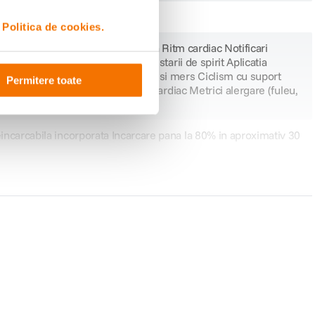
e cadere
i
Politica de cookies.
trospective ale ovulatiei Aplicatia Ritm cardiac Notificari
stientizare pentru monitorizarea starii de spirit Aplicatia
ficari de hipertensiune Alergare si mers Ciclism cu suport
Permitere toate
enamente personalizate Zone ritm cardiac Metrici alergare (fuleu,
eincarcabila incorporata Incarcare pana la 80% in aproximativ 30