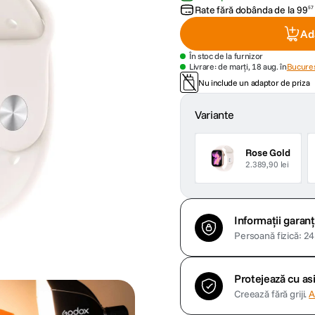
Rate fără dobânda de la
99
57
Ad
În stoc de la furnizor
Livrare: de marți, 18 aug. în
Bucures
Nu include un adaptor de priza
Variante
Rose Gold
2.389,90 lei
Informații garanț
Persoană fizică: 24 
Protejează cu a
Creează fără griji.
A