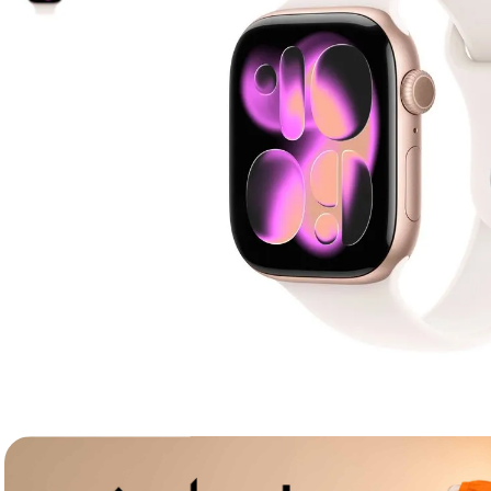
lavaliera
6
.
card memorie
7
.
dji mic mini
8
.
dji osmo
9
.
insta 360
10
.