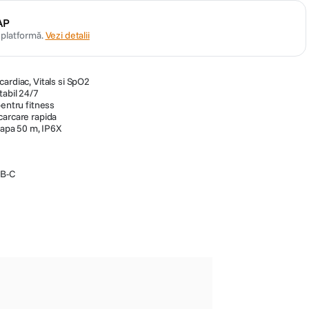
AP
n platformă.
Vezi detalii
ardiac, Vitals si SpO2
tabil 24/7
pentru fitness
carcare rapida
a apa 50 m, IP6X
SB-C