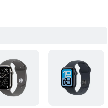
ine mai ampla asupra sanatatii tale, astfel incat sa poti ramane informat. Iar