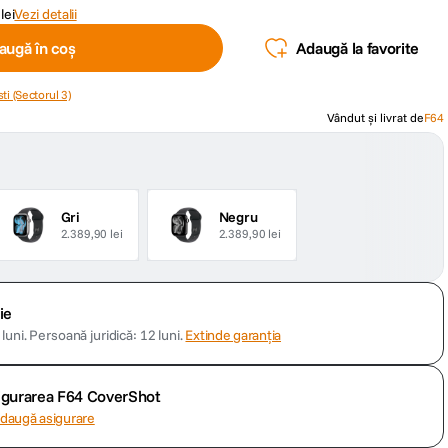
lei
Vezi detalii
augă în coș
Adaugă la favorite
ti (Sectorul 3)
Vândut și livrat de
F64
Gri
Negru
2.389,90 lei
2.389,90 lei
ie
luni.
Persoană juridică: 12 luni.
Extinde garanția
sigurarea F64 CoverShot
daugă asigurare