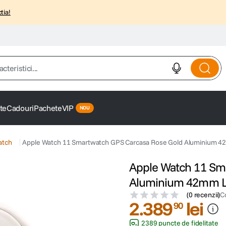
tia!
istici...
te
Cadouri
Pachete
VIP
atch
Apple Watch 11 Smartwatch GPS Carcasa Rose Gold Aluminium 42
Apple Watch 11 Sm
Aluminium 42mm Li
(
0 recenzii
)
C
2
.
389
lei
90
2389 puncte de fidelitate