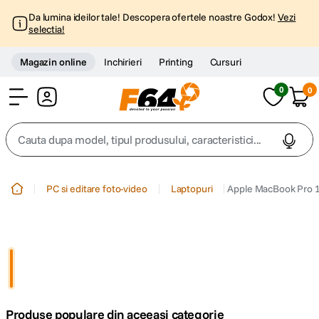
Da lumina ideilor tale! Descopera ofertele noastre Godox!
Vezi
selectia!
Magazin online
Inchirieri
Printing
Cursuri
0
0
Cont
Cauta dupa model, tipul produsului, caracteristici...
Top Cautari
PC si editare foto-video
Laptopuri
Apple MacBook Pro 1
canon g7x
1
.
trepied
2
.
trepied telefon
3
.
Produse populare din aceeasi categorie
peak design
4
.