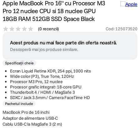
Apple MacBook Pro 16" cu Procesor M3
Pro 12 nuclee CPU si 18 nuclee GPU
18GB RAM 512GB SSD Space Black
(
0 recenzii
)
Cod
:
125073520
Acest produs nu mai face parte din oferta noastră.
Descoperă mai jos produse similare.
Specificații cheie
Ecran Liquid Retina XDR, 254 ppi, 1000 nits
Wide color (P3), True Tone, 120Hz
Procesor M3 Pro, 12 nuclee
Procesor grafic integrat: 18-core GPU
Thunderbolt 4 / HDMI / MagSafe 3
SDXC / Jack 3.5mm / Camera FaceTime HD
Pachetul include
MacBook Pro de 16 inchi
Adaptor de alimentare USB-C
Cablu USB-C la MagSafe 3 (2 m)