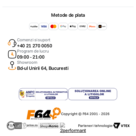
pana la 6K la 60 Hz prin Thunderbolt sau
Alte
un monitor extern cu rezolutie de pana la
caracteristici
6K la 60 Hz prin Thunderbolt si un monitor
Metode de plata
extern cu rezolutie de pana la 4K la 144 Hz
prin HDMI Accepta un monitor extern la
rezolutie de 8K la 60 Hz sau un monitor
extern la rezolutie de 4K la 240 Hz prin
Comenzi si suport
HDMI Redare video Intre formatele
+40 21 270 0050
acceptate se numara HEVC, H.264 si
Program de lucru
09:00 - 21:00
ProRes HDR cu Dolby Vision, HDR10 si
Showroom
HLG Redare audio Intre formatele incluse
Bd-ul Unirii 64, Bucuresti
se numara AAC, MP3, Apple Lossless,
FLAC, Dolby Digital, Dolby Digital Plus si
Dolby Atmos
SOFTWARE
Sistem de
Copyright © F64 2001 - 2026
macOS Sonoma
operare
Parteneri tehnologie: