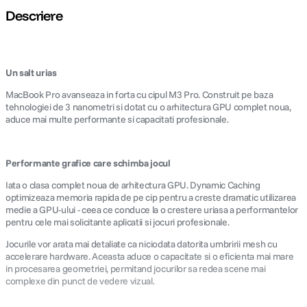
Descriere
Un salt urias
MacBook Pro avanseaza in forta cu cipul M3 Pro. Construit pe baza
tehnologiei de 3 nanometri si dotat cu o arhitectura GPU complet noua,
aduce mai multe performante si capacitati profesionale.
Performante grafice care schimba jocul
Iata o clasa complet noua de arhitectura GPU. Dynamic Caching
optimizeaza memoria rapida de pe cip pentru a creste dramatic utilizarea
medie a GPU-ului - ceea ce conduce la o crestere uriasa a performantelor
pentru cele mai solicitante aplicatii si jocuri profesionale.
Jocurile vor arata mai detaliate ca niciodata datorita umbririi mesh cu
accelerare hardware. Aceasta aduce o capacitate si o eficienta mai mare
in procesarea geometriei, permitand jocurilor sa redea scene mai
complexe din punct de vedere vizual.