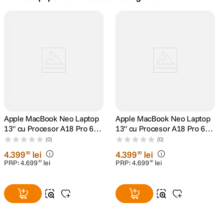
canon sx740 hs
5
.
lavaliera
6
.
sony fx
7
.
card memorie
8
.
dji mic mini
Apple MacBook Neo Laptop
9
.
Apple MacBook Neo Laptop
13" cu Procesor A18 Pro 6
13" cu Procesor A18 Pro 6
nuclee CPU si 5 nuclee GPU
nuclee CPU si 5 nuclee GPU
dji osmo
(0)
(0)
10
.
8GB RAM 512GB SSD Blush
8GB RAM 512GB SSD
4
.
399
lei
4
.
399
lei
90
90
Argintiu
PRP:
4
.
699
lei
PRP:
4
.
699
lei
90
90