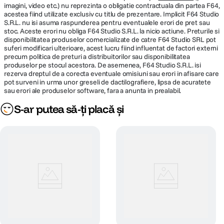
MEMORIE
fortei cu doua tweetere umplu camera cu sunet. Iar Spatial Audio cu
imagini, video etc.) nu reprezinta o obligatie contractuala din partea F64,
Dolby Atmos creeaza o scena sonora tridimensionala.
acestea fiind utilizate exclusiv cu titlu de prezentare. Implicit F64 Studio
S.R.L. nu isi asuma raspunderea pentru eventualele erori de pret sau
Capacitate
18 GB
stoc. Aceste erori nu obliga F64 Studio S.R.L. la nicio actiune. Preturile si
memorie
disponibilitatea produselor comercializate de catre F64 Studio SRL pot
Toate conexiunile corecte
suferi modificari ulterioare, acest lucru fiind influentat de factori externi
Memorie
precum politica de preturi a distribuitorilor sau disponibilitatea
MacBook Pro dispune de o gama puternica de porturi pentru conectarea
18 GB
produselor pe stocul acestora. De asemenea, F64 Studio S.R.L. isi
integrata
perifericelor de mare viteza, pentru afisaje de inalta rezolutie sau pentru
rezerva dreptul de a corecta eventuale omisiuni sau erori in afisare care
descarcarea directa a cardurilor SDXC. Si este compatibil atat cu Wi-Fi 6E,
pot surveni in urma unor greseli de dactilografiere, lipsa de acuratete
cat si cu Bluetooth 5.3.
sau erori ale produselor software, fara a anunta in prealabil.
HARD DISK
S-ar putea să-ți placă și
Tip stocare
SSD
Securitate la o simpla atingere de deget
Tastatura Magic Keyboard este prevazuta cu un rand de taste functionale
Capacitate
pe toata inaltimea si Touch ID, care va ofera o modalitate rapida, usoara si
512 GB
stocare
sigura de a va debloca Mac-ul si de a va conecta la aplicatii si site-uri.
Siguranta prin proiectare. Datele privind amprentele dvs. digitale sunt
convertite intr-o reprezentare matematica criptata care ajuta la eliminarea
MULTIMEDIA
necesitatii de a retine parole.
Camera FaceTime HD de 1080p, procesor
Camera WEB
avansat de semnal de imagine, cu
tehnologie video computationala