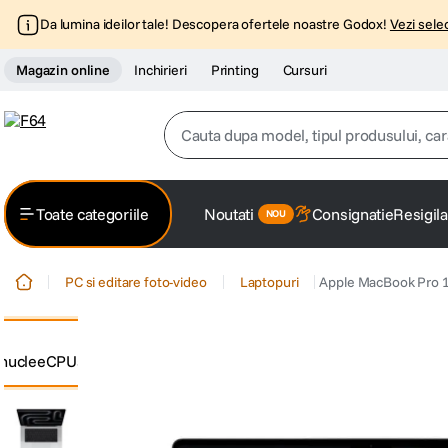
Da lumina ideilor tale! Descopera ofertele noastre Godox!
Vezi selec
Magazin online
Inchirieri
Printing
Cursuri
Cauta dupa model, tipul produsului, caracter
Top Cautari
Toate categoriile
Noutati
Consignatie
Resigila
canon g7x
1
.
PC si editare foto-video
Laptopuri
Apple MacBook Pro 1
trepied
2
.
trepied telefon
3
.
peak design
4
.
canon sx740 hs
5
.