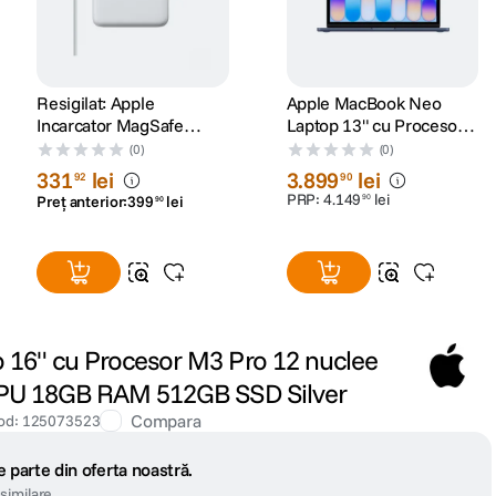
Resigilat: Apple
Apple MacBook Neo
Incarcator MagSafe
Laptop 13" cu Procesor
pentru MacBook Pro 15"
A18 Pro 6 nuclee CPU si
(0)
(0)
si 17" 85W Alb -
5 nuclee GPU 8GB RAM
331
lei
3
.
899
lei
92
90
RS125074040-1
256GB SSD Indigo
PRP:
4
.
149
lei
90
Preț anterior:
399
lei
90
16" cu Procesor M3 Pro 12 nuclee
GPU 18GB RAM 512GB SSD Silver
Compara
od
:
125073523
 parte din oferta noastră.
similare.