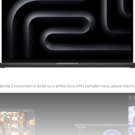
iei de 3 nanometri si dotat cu o arhitectura GPU complet noua, aduce mai mul