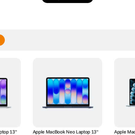
 nits; Contrast 1.000.000:1; Wide color (P3); True Tone; 120Hz
ptop 13"
Apple MacBook Neo Laptop 13"
Apple Mac