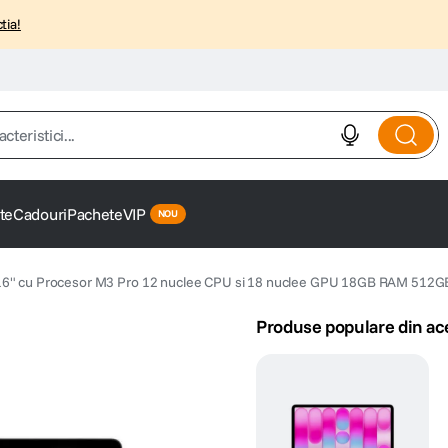
tia!
istici...
te
Cadouri
Pachete
VIP
6" cu Procesor M3 Pro 12 nuclee CPU si 18 nuclee GPU 18GB RAM 512GB
Produse populare din ac