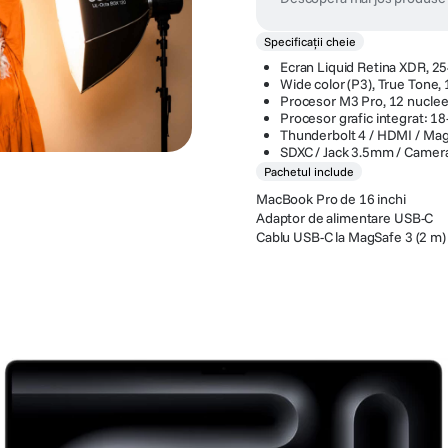
Specificații cheie
Ecran Liquid Retina XDR, 25
Wide color (P3), True Tone,
Procesor M3 Pro, 12 nucle
Procesor grafic integrat: 1
Thunderbolt 4 / HDMI / Ma
SDXC / Jack 3.5mm / Came
Pachetul include
MacBook Pro de 16 inchi
Adaptor de alimentare USB-C
Cablu USB-C la MagSafe 3 (2 m)