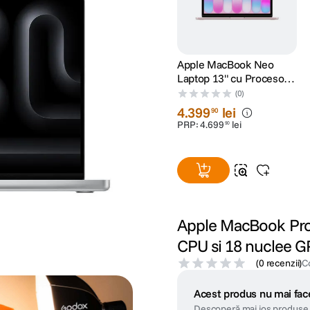
Apple MacBook Neo
Laptop 13" cu Procesor
A18 Pro 6 nuclee CPU si
(0)
5 nuclee GPU 8GB RAM
4
.
399
lei
90
512GB SSD Blush
PRP:
4
.
699
lei
90
Apple MacBook Pro 
CPU si 18 nuclee 
(
0 recenzii
)
C
Acest produs nu mai face
Descoperă mai jos produse 