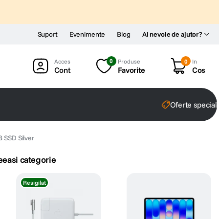
Suport
Evenimente
Blog
Ai nevoie de ajutor?
0
Produse
0
In
Cont
Favorite
Cos
Oferte special
 SSD Silver
eeasi categorie
Resigilat