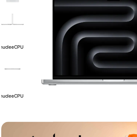
lavaliera
6
.
card memorie
7
.
ulanzi
8
.
insta 360
9
.
godox
10
.