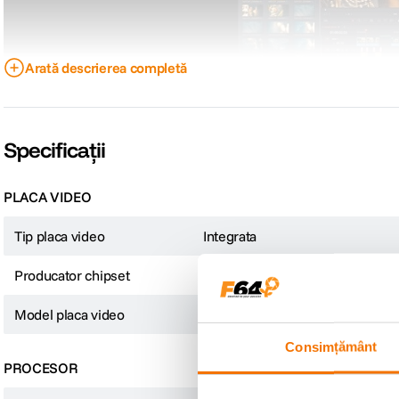
Arată descrierea completă
Specificații
PLACA VIDEO
Tip placa video
Integrata
Producator chipset
Apple
Model placa video
M3 Pro 18-core
Consimțământ
PROCESOR