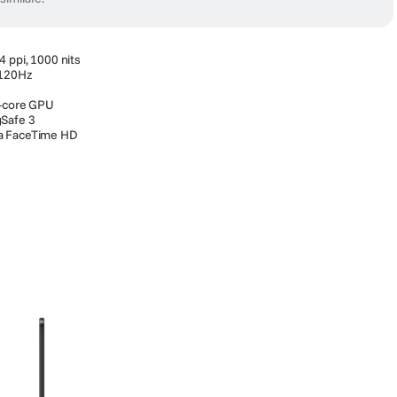
4 ppi, 1000 nits
 120Hz
e
8-core GPU
gSafe 3
ra FaceTime HD