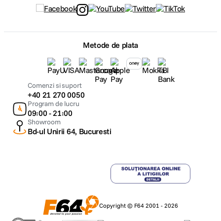
Baterie si alimentare Pana la 18 ore de
vizionare filme in aplicatia Apple TV Pana
la 15 ore de navigare wireless pe internet
Metode de plata
Baterie litiu-polimer de 52,6 wati-ora
Redare video Intre formatele acceptate se
numara HEVC, H.264 si ProRes HDR cu
Alte
Dolby Vision, HDR10 si HLG Redare audio
caracteristici
Comenzi si suport
Intre formatele acceptate se numara AAC,
+40 21 270 0050
MP3, Apple Lossless, FLAC, Dolby Digital,
Program de lucru
Dolby Digital Plus si Dolby Atmos
09:00 - 21:00
Accesibilitate Marire contrast Control
Showroom
comutator VoiceOver Reducere miscare
Bd-ul Unirii 64, Bucuresti
Zoom Dictare Subtitrare live
SOFTWARE
Sistem de
macOS Monterey
operare
Copyright © F64 2001 - 2026