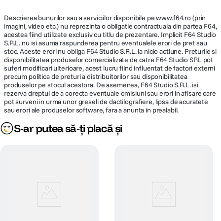
Retroiluminare LED si tehnologie IPS /
Rezolutie nativa de 2560x1664 la 224
Descrierea bunurilor sau a serviciilor disponibile pe
www.f64.ro
(prin
Tehnologie
pixeli per inch cu suport pentru 1 miliard
imagini, video etc.) nu reprezinta o obligatie contractuala din partea F64,
display
de culori / Luminozitate de 500 de niti /
acestea fiind utilizate exclusiv cu titlu de prezentare. Implicit F64 Studio
S.R.L. nu isi asuma raspunderea pentru eventualele erori de pret sau
Gama cromatica larga (P3) / Tehnologie
stoc. Aceste erori nu obliga F64 Studio S.R.L. la nicio actiune. Preturile si
True Tone
disponibilitatea produselor comercializate de catre F64 Studio SRL pot
suferi modificari ulterioare, acest lucru fiind influentat de factori externi
Rezolutie
2560 x 1664 pixeli
precum politica de preturi a distribuitorilor sau disponibilitatea
produselor pe stocul acestora. De asemenea, F64 Studio S.R.L. isi
rezerva dreptul de a corecta eventuale omisiuni sau erori in afisare care
pot surveni in urma unor greseli de dactilografiere, lipsa de acuratete
MEMORIE
sau erori ale produselor software, fara a anunta in prealabil.
S-ar putea să-ți placă și
Capacitate
8 GB
memorie
Memorie
8 GB
integrata
HARD DISK
Tip stocare
SSD