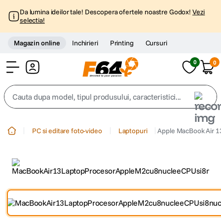
Da lumina ideilor tale! Descopera ofertele noastre Godox!
Vezi
selectia!
Magazin online
Inchirieri
Printing
Cursuri
0
0
Cont
Cauta dupa model, tipul produsului, caracteristici...
Top Cautari
PC si editare foto-video
Laptopuri
Apple MacBook Air 1
canon g7x
1
.
trepied
2
.
trepied telefon
3
.
peak design
4
.