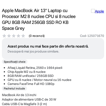
Apple MacBook Air 13" Laptop cu
Procesor M2 8 nuclee CPU si 8 nuclee
GPU 8GB RAM 256GB SSD RO KB
Space Grey
(
0 recenzii
)
Cod
:
125071670
Acest produs nu mai face parte din oferta noastră.
Descoperă mai jos produse similare.
Specificații cheie
Afisaj Liquid Retina, 2560 x 1664 pixeli
Chip Apple M2 cu 8 nuclee
8GB RAM unificata / 256GB SSD
GPU cu 8 nuclee / Motor neural cu 16 nuclee
Camera FaceTime Full HD 1080p
Pachetul include
MacBook Air de 13 inchi
Adaptor de alimentare USB-C de 30 W
Cablu USB-C la MagSafe 3 (2 m)