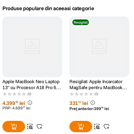
Produse populare din aceeasi categorie
canon sx740 hs
5
.
Resigilat
lavaliera
6
.
sony fx
7
.
card memorie
8
.
dji mic mini
9
.
Apple MacBook Neo Laptop
Resigilat: Apple Incarcator
dji osmo
10
.
13" cu Procesor A18 Pro 6
MagSafe pentru MacBook
nuclee CPU si 5 nuclee GPU
Pro 15" si 17" 85W Alb -
(0)
(0)
8GB RAM 512GB SSD Blush
RS125074040-1
4
.
399
lei
331
lei
90
92
PRP:
4
.
699
lei
90
Preț anterior:
399
lei
90