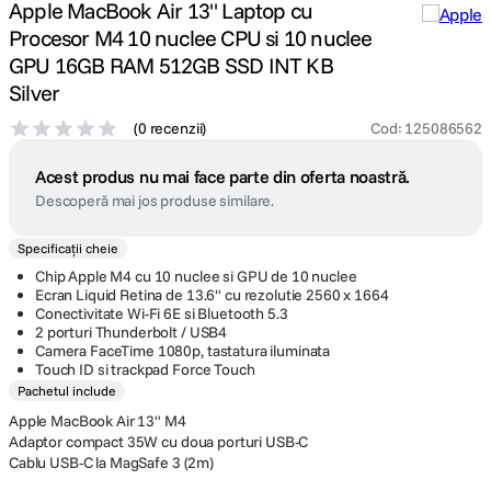
Apple MacBook Air 13" Laptop cu
Procesor M4 10 nuclee CPU si 10 nuclee
GPU 16GB RAM 512GB SSD INT KB
Silver
(
0 recenzii
)
Cod
:
125086562
Acest produs nu mai face parte din oferta noastră.
Descoperă mai jos produse similare.
Specificații cheie
Chip Apple M4 cu 10 nuclee si GPU de 10 nuclee
Ecran Liquid Retina de 13.6" cu rezolutie 2560 x 1664
Conectivitate Wi-Fi 6E si Bluetooth 5.3
2 porturi Thunderbolt / USB4
Camera FaceTime 1080p, tastatura iluminata
Touch ID si trackpad Force Touch
Pachetul include
Apple MacBook Air 13" M4
Adaptor compact 35W cu doua porturi USB-C
Cablu USB-C la MagSafe 3 (2m)