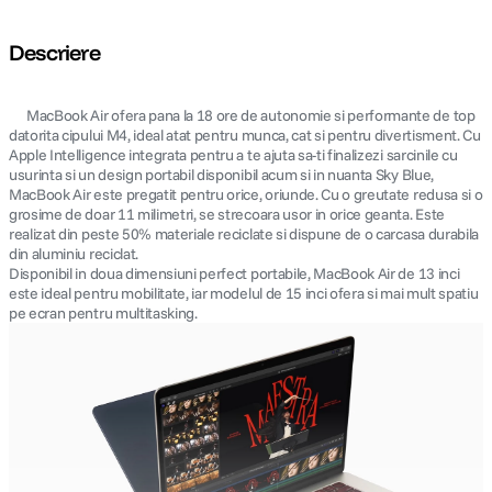
Descriere
MacBook Air ofera pana la 18 ore de autonomie si performante de top
datorita cipului M4, ideal atat pentru munca, cat si pentru divertisment. Cu
Apple Intelligence integrata pentru a te ajuta sa-ti finalizezi sarcinile cu
usurinta si un design portabil disponibil acum si in nuanta Sky Blue,
MacBook Air este pregatit pentru orice, oriunde. Cu o greutate redusa si o
grosime de doar 11 milimetri, se strecoara usor in orice geanta. Este
realizat din peste 50% materiale reciclate si dispune de o carcasa durabila
din aluminiu reciclat.
Disponibil in doua dimensiuni perfect portabile, MacBook Air de 13 inci
este ideal pentru mobilitate, iar modelul de 15 inci ofera si mai mult spatiu
pe ecran pentru multitasking.