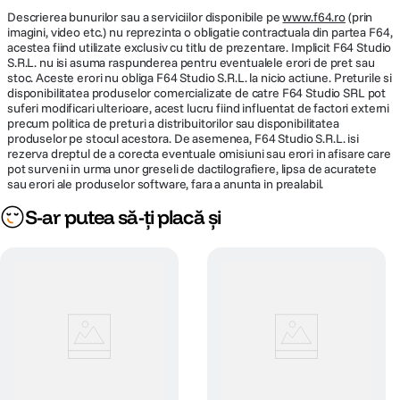
perfect, ca prin magie.
Gama cromatica larga (P3) / Tehnologie
Descrierea bunurilor sau a serviciilor disponibile pe
www.f64.ro
(prin
True Tone
imagini, video etc.) nu reprezinta o obligatie contractuala din partea F64,
acestea fiind utilizate exclusiv cu titlu de prezentare. Implicit F64 Studio
S.R.L. nu isi asuma raspunderea pentru eventualele erori de pret sau
Rezolutie
2560 x 1664 pixeli
stoc. Aceste erori nu obliga F64 Studio S.R.L. la nicio actiune. Preturile si
disponibilitatea produselor comercializate de catre F64 Studio SRL pot
suferi modificari ulterioare, acest lucru fiind influentat de factori externi
MEMORIE
precum politica de preturi a distribuitorilor sau disponibilitatea
produselor pe stocul acestora. De asemenea, F64 Studio S.R.L. isi
rezerva dreptul de a corecta eventuale omisiuni sau erori in afisare care
Capacitate
16 GB
pot surveni in urma unor greseli de dactilografiere, lipsa de acuratete
memorie
sau erori ale produselor software, fara a anunta in prealabil.
Cu zeci de mii de aplicatii optimizate pentru cipul Apple silicon, toate
S-ar putea să-ți placă și
preferatele tale ruleaza incredibil de rapid in macOS, inclusiv Microsoft
HARD DISK
365 Copilot, Adobe Creative Cloud si Google Workspace cu Gemini. Iar
actualizarile regulate si gratuite de software macOS mentin totul in
Tip stocare
SSD
perfecta functionare.
Capacitate
512 GB
stocare
MULTIMEDIA