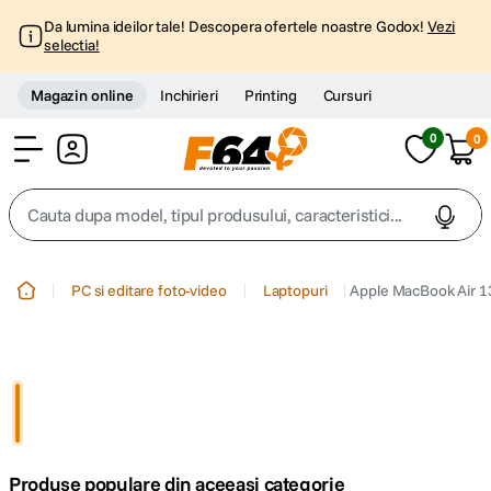
Da lumina ideilor tale! Descopera ofertele noastre Godox!
Vezi
selectia!
Magazin online
Inchirieri
Printing
Cursuri
0
0
Cont
Cauta dupa model, tipul produsului, caracteristici...
Top Cautari
PC si editare foto-video
Laptopuri
Apple MacBook Air 1
canon g7x
1
.
trepied
2
.
trepied telefon
3
.
Produse populare din aceeasi categorie
peak design
4
.