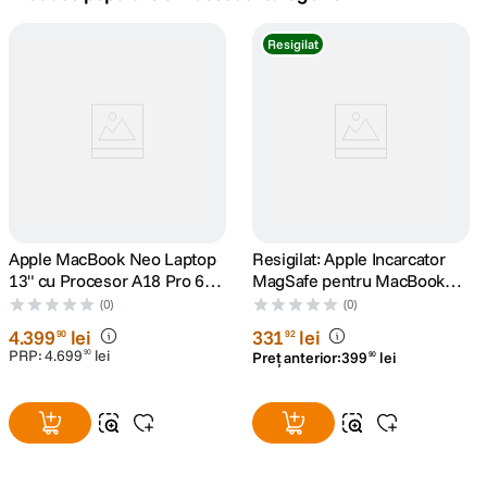
canon sx740 hs
Resigilat
5
.
lavaliera
6
.
card memorie
7
.
dji mic mini
8
.
dji osmo
Apple MacBook Neo Laptop
9
.
Resigilat: Apple Incarcator
13" cu Procesor A18 Pro 6
MagSafe pentru MacBook
nuclee CPU si 5 nuclee GPU
Pro 15" si 17" 85W Alb -
insta 360
(0)
(0)
10
.
8GB RAM 512GB SSD Blush
RS125074040-1
4
.
399
lei
331
lei
90
92
PRP:
4
.
699
lei
90
Preț anterior:
399
lei
90