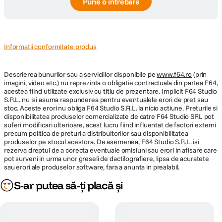
Pune o întrebare
Informatii conformitate produs
Descrierea bunurilor sau a serviciilor disponibile pe
www.f64.ro
(prin
imagini, video etc.) nu reprezinta o obligatie contractuala din partea F64,
acestea fiind utilizate exclusiv cu titlu de prezentare. Implicit F64 Studio
S.R.L. nu isi asuma raspunderea pentru eventualele erori de pret sau
stoc. Aceste erori nu obliga F64 Studio S.R.L. la nicio actiune. Preturile si
disponibilitatea produselor comercializate de catre F64 Studio SRL pot
suferi modificari ulterioare, acest lucru fiind influentat de factori externi
precum politica de preturi a distribuitorilor sau disponibilitatea
produselor pe stocul acestora. De asemenea, F64 Studio S.R.L. isi
rezerva dreptul de a corecta eventuale omisiuni sau erori in afisare care
pot surveni in urma unor greseli de dactilografiere, lipsa de acuratete
sau erori ale produselor software, fara a anunta in prealabil.
S-ar putea să-ți placă și