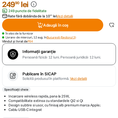
249
lei
90
249 puncte de fidelitate
canon sx740 hs
5
.
Rate fără dobânda de la
10
lei
Vezi detalii
41
lavaliera
6
.
Adaugă în coș
În stoc de la furnizor
card memorie
7
.
Livrare: de miercuri, 12 aug. în
Bucuresti (Sectorul 3)
Vândut și livrat de
F64
ulanzi
8
.
Informații garanție
Persoană fizică: 12 luni.
Persoană juridică: 12 luni.
insta 360
9
.
Publicare în SICAP
godox
10
.
Solicită produsul în platformă.
Vezi detalii
Specificații cheie
Incarcare wireless rapida, pana la 25W,
Compatibilitate extinsa cu standardele Qi2 si Qi
Design subtire si usor, cu finisaj alb premium marca Apple;
Cablu USB-C integrat