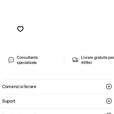
Alatura-te comunitatii creatorilor
Descopera inspiratie, recomandari utile,
ghiduri foto-video si oferte pregatite special
pentru tine.
Consultanta
Livrare gratuita pe
specializata
499lei
Comenzi si livrare
Suport