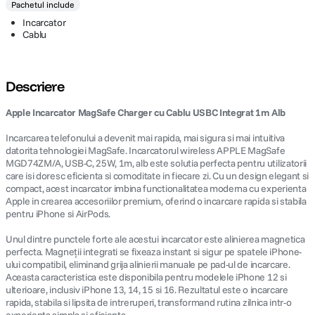
Pachetul include
Incarcator
Cablu
Descriere
Apple Incarcator MagSafe Charger cu Cablu USBC Integrat 1m Alb
Incarcarea telefonului a devenit mai rapida, mai sigura si mai intuitiva
datorita tehnologiei MagSafe. Incarcatorul wireless APPLE MagSafe
MGD74ZM/A, USB-C, 25W, 1m, alb este solutia perfecta pentru utilizatorii
care isi doresc eficienta si comoditate in fiecare zi. Cu un design elegant si
compact, acest incarcator imbina functionalitatea moderna cu experienta
Apple in crearea accesoriilor premium, oferind o incarcare rapida si stabila
pentru iPhone si AirPods.
Unul dintre punctele forte ale acestui incarcator este alinierea magnetica
perfecta. Magneții integrati se fixeaza instant si sigur pe spatele iPhone-
ului compatibil, eliminand grija alinierii manuale pe pad-ul de incarcare.
Aceasta caracteristica este disponibila pentru modelele iPhone 12 si
ulterioare, inclusiv iPhone 13, 14, 15 si 16. Rezultatul este o incarcare
rapida, stabila si lipsita de intreruperi, transformand rutina zilnica intr-o