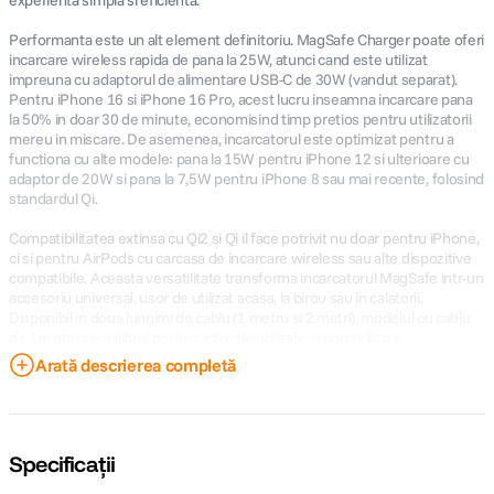
experienta simpla si eficienta.
Performanta este un alt element definitoriu. MagSafe Charger poate oferi
incarcare wireless rapida de pana la 25W, atunci cand este utilizat
impreuna cu adaptorul de alimentare USB-C de 30W (vandut separat).
Pentru iPhone 16 si iPhone 16 Pro, acest lucru inseamna incarcare pana
la 50% in doar 30 de minute, economisind timp pretios pentru utilizatorii
mereu in miscare. De asemenea, incarcatorul este optimizat pentru a
functiona cu alte modele: pana la 15W pentru iPhone 12 si ulterioare cu
adaptor de 20W si pana la 7,5W pentru iPhone 8 sau mai recente, folosind
standardul Qi.
Compatibilitatea extinsa cu Qi2 si Qi il face potrivit nu doar pentru iPhone,
ci si pentru AirPods cu carcasa de incarcare wireless sau alte dispozitive
compatibile. Aceasta versatilitate transforma incarcatorul MagSafe intr-un
accesoriu universal, usor de utilizat acasa, la birou sau in calatorii.
Disponibil in doua lungimi de cablu (1 metru si 2 metri), modelul cu cablu
de 1m ofera echilibrul perfect intre flexibilitate si portabilitate.
Arată descrierea completă
Pe langa performanta, incarcatorul pastreaza designul minimalist Apple,
cu un finisaj alb elegant si cablu USB-C integrat. Este subtire, usor si se
integreaza discret in orice spatiu, pastrand coerenta cu restul
ecosistemului Apple. Fiind un produs original Apple, trece prin mii de ore
de testare in procesul de design si fabricatie, garantand siguranta si
Specificații
fiabilitate pe termen lung.