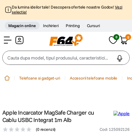
Da lumina ideilor tale! Descopera ofertele noastre Godox!
Vezi
selectia!
Magazin online
Inchirieri
Printing
Cursuri
0
0
Cont
Cauta dupa model, tipul produsului, caracteristici...
Top Cautari
Telefoane si gadget-uri
Accesorii telefoane mobile
In
canon g7x
1
.
trepied
2
.
Apple Incarcator MagSafe Charger cu
trepied telefon
3
.
Cablu USBC Integrat 1m Alb
(
0 recenzii
)
Cod
:
125092126
peak design
4
.