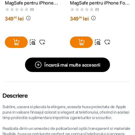
MagSafe pentru iPhone
MagSafe pentru iPhone Fox
Moss
Orange
(0)
(0)
349
lei
349
lei
90
90
Încarcă mai multe accesorii
Descriere
Subtire, usoara si placuta la atingere, aceasta husa proiectata de Apple
pune in valoare finisajul colorat si elegant al telefonului, oferind in acelasi
timp protectie suplimentara impotriva zgarieturilor si socurilor.
Realizata dintr-un amestec de policarbonat optic transparent si materiale
flexibile, husa se potriveste perfect pe conturul telefonului si acopera