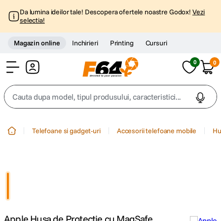
Da lumina ideilor tale! Descopera ofertele noastre Godox!
Vezi
selectia!
Magazin online
Inchirieri
Printing
Cursuri
0
0
Cont
Cauta dupa model, tipul produsului, caracteristici...
Top Cautari
Telefoane si gadget-uri
Accesorii telefoane mobile
Hu
canon g7x
1
.
trepied
2
.
trepied telefon
3
.
Apple Husa de Protectie cu MagSafe
peak design
4
.