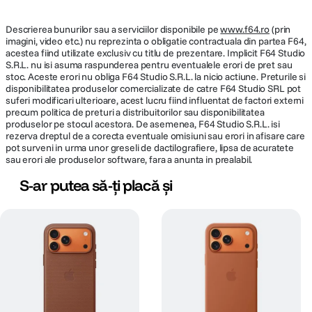
Descrierea bunurilor sau a serviciilor disponibile pe
www.f64.ro
(prin
imagini, video etc.) nu reprezinta o obligatie contractuala din partea F64,
acestea fiind utilizate exclusiv cu titlu de prezentare. Implicit F64 Studio
S.R.L. nu isi asuma raspunderea pentru eventualele erori de pret sau
stoc. Aceste erori nu obliga F64 Studio S.R.L. la nicio actiune. Preturile si
disponibilitatea produselor comercializate de catre F64 Studio SRL pot
suferi modificari ulterioare, acest lucru fiind influentat de factori externi
precum politica de preturi a distribuitorilor sau disponibilitatea
produselor pe stocul acestora. De asemenea, F64 Studio S.R.L. isi
rezerva dreptul de a corecta eventuale omisiuni sau erori in afisare care
pot surveni in urma unor greseli de dactilografiere, lipsa de acuratete
sau erori ale produselor software, fara a anunta in prealabil.
S-ar putea să-ți placă și