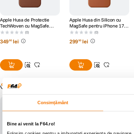
Apple Husa de Protectie
Apple Husa din Silicon cu
TechWoven cu MagSafe
MagSafe pentru iPhone 17
pentru iPhone 17 Pro Max
Pro Max Terra Cotta
(0)
(0)
Sienna
349
lei
299
lei
90
90
Populare în aceeași categorie
Consimțământ
Bine ai venit la F64.ro!
Folosim cookies pentru a imbunatati experienta de navigare. P