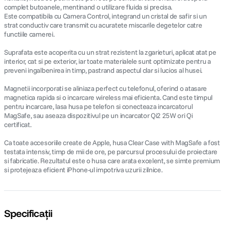
complet butoanele, mentinand o utilizare fluida si precisa.
Este compatibila cu Camera Control, integrand un cristal de safir si un
strat conductiv care transmit cu acuratete miscarile degetelor catre
functiile camerei.
Suprafata este acoperita cu un strat rezistent la zgarieturi, aplicat atat pe
interior, cat si pe exterior, iar toate materialele sunt optimizate pentru a
preveni ingalbenirea in timp, pastrand aspectul clar si lucios al husei.
Magnetii incorporati se aliniaza perfect cu telefonul, oferind o atasare
magnetica rapida si o incarcare wireless mai eficienta. Cand este timpul
pentru incarcare, lasa husa pe telefon si conecteaza incarcatorul
MagSafe, sau aseaza dispozitivul pe un incarcator Qi2 25W ori Qi
certificat.
Ca toate accesoriile create de Apple, husa Clear Case with MagSafe a fost
testata intensiv, timp de mii de ore, pe parcursul procesului de proiectare
si fabricatie. Rezultatul este o husa care arata excelent, se simte premium
si protejeaza eficient iPhone-ul impotriva uzurii zilnice.
Specificații