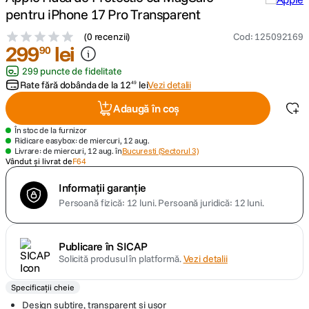
pentru iPhone 17 Pro Transparent
canon sx740 hs
5
.
(
0 recenzii
)
Cod
:
125092169
299
lei
90
lavaliera
6
.
299 puncte de fidelitate
Rate fără dobânda de la
12
lei
Vezi detalii
49
card memorie
7
.
Adaugă în coș
dji mic mini
8
.
În stoc de la furnizor
Ridicare easybox: de miercuri, 12 aug.
Livrare: de miercuri, 12 aug. în
Bucuresti (Sectorul 3)
dji osmo
Vândut și livrat de
F64
9
.
Informații garanție
insta 360
10
.
Persoană fizică: 12 luni.
Persoană juridică: 12 luni.
Publicare în SICAP
Solicită produsul în platformă.
Vezi detalii
Specificații cheie
Design subtire, transparent si usor