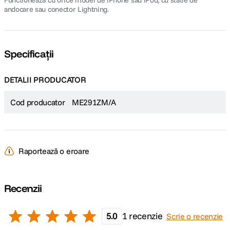
Functioneaza cu orice model de iPhone sau iPod, cu statie de
andocare sau conector Lightning.
Specificații
DETALII PRODUCATOR
Cod producator
ME291ZM/A
Raportează o eroare
Recenzii
5.0
1 recenzie
Scrie o recenzie