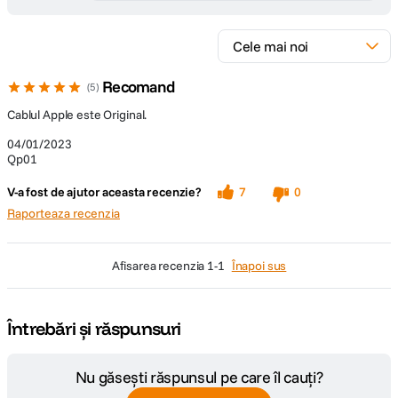
Recomand
5
Cablul Apple este Original.
04/01/2023
Qp01
V-a fost de ajutor aceasta recenzie?
7
0
Raporteaza recenzia
afisarea recenzia
1-1
Înapoi sus
Întrebări și răspunsuri
Nu găsești răspunsul pe care îl cauți?