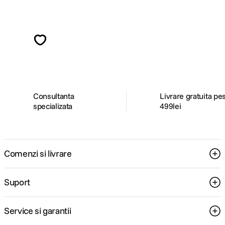
Alatura-te comunitatii creatorilor
Descopera inspiratie, recomandari utile,
ghiduri foto-video si oferte pregatite special
pentru tine.
Consultanta
Livrare gratuita pe
specializata
499lei
Comenzi si livrare
Suport
Service si garantii