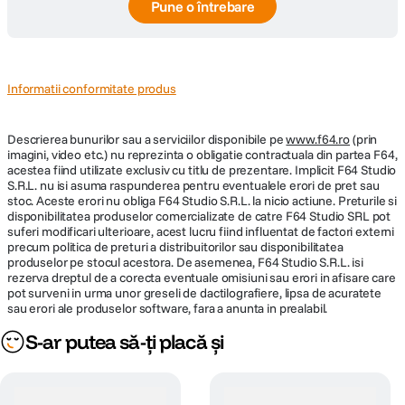
Pune o întrebare
Informatii conformitate produs
Descrierea bunurilor sau a serviciilor disponibile pe
www.f64.ro
(prin
imagini, video etc.) nu reprezinta o obligatie contractuala din partea F64,
acestea fiind utilizate exclusiv cu titlu de prezentare. Implicit F64 Studio
S.R.L. nu isi asuma raspunderea pentru eventualele erori de pret sau
stoc. Aceste erori nu obliga F64 Studio S.R.L. la nicio actiune. Preturile si
disponibilitatea produselor comercializate de catre F64 Studio SRL pot
suferi modificari ulterioare, acest lucru fiind influentat de factori externi
precum politica de preturi a distribuitorilor sau disponibilitatea
produselor pe stocul acestora. De asemenea, F64 Studio S.R.L. isi
rezerva dreptul de a corecta eventuale omisiuni sau erori in afisare care
pot surveni in urma unor greseli de dactilografiere, lipsa de acuratete
sau erori ale produselor software, fara a anunta in prealabil.
S-ar putea să-ți placă și