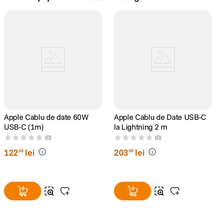
lavaliera
5
.
canon sx740 hs
6
.
card memorie
7
.
sony fx
8
.
dji mic mini
Apple Cablu de date 60W
9
.
Apple Cablu de Date USB-C
USB-C (1m)
la Lightning 2 m
dji osmo pocket 4
(0)
(0)
10
.
122
lei
203
lei
00
00