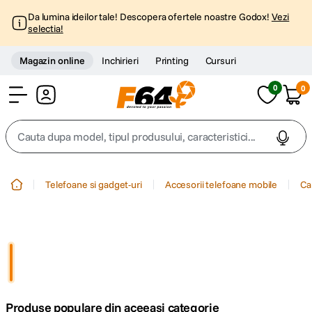
Da lumina ideilor tale! Descopera ofertele noastre Godox!
Vezi
selectia!
Magazin online
Inchirieri
Printing
Cursuri
0
0
Cont
Cauta dupa model, tipul produsului, caracteristici...
Top Cautari
Telefoane si gadget-uri
Accesorii telefoane mobile
Ca
canon g7x
1
.
trepied
2
.
trepied telefon
3
.
Produse populare din aceeasi categorie
peak design
4
.