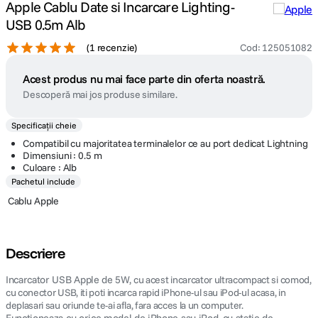
Apple Cablu Date si Incarcare Lighting-
USB 0.5m Alb
(
1 recenzie
)
Cod
:
125051082
Acest produs nu mai face parte din oferta noastră.
Descoperă mai jos produse similare.
Specificații cheie
Compatibil cu majoritatea terminalelor ce au port dedicat Lightning
Dimensiuni : 0.5 m
Culoare : Alb
Pachetul include
 Cablu Apple
Descriere
Incarcator USB Apple de 5W,
cu acest incarcator ultracompact si comod,
cu conector USB, iti poti incarca rapid iPhone-ul sau iPod-ul acasa, in
deplasari sau oriunde te-ai afla, fara acces la un computer.